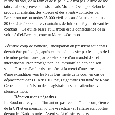
l'arme du viol, de la faim et de la peur. «Je n'ai pas le luxe de me
taire. J'ai des preuves», insiste Luis Moreno-Ocampo. Selon le
procureur argentin, des «forces et des agents» contrôlés par
Béchir ont tué au moins 35 000 civils et causé la «mort lente» de
80 000 à 265 000 autres, contraints de fuir leurs foyers devant les
combats. «Ce qui se passe au Darfour est la conséquence de la
volonté d'el-Béchir», conclut Moreno-Ocampo.
Véritable coup de tonnerre, l'inculpation du président soudanais
devrait être prolongée, après examen du dossier par les juges de la
chambre préliminaire, par la délivrance d'un mandat d'arrêt
international. Non protégé par une immunité en dépit de son
statut, Omar el-Béchir risque d'être à la merci d'une arrestation et
d'une extradition vers les Pays-Bas, siège de la cour, en cas de
déplacement dans l'un des 106 pays signataires du traité de Rome.
Cependant, la décision des magistrats n'est pas attendue avant
plusieurs mois.
Répercussions négatives
Le Soudan a réagi en affirmant ne pas reconnaître la compétence
de la CPI et en menaçant d'une «réaction» si l'affaire était portée
devant les Nations unies. Averti voilà plusieurs jours, le