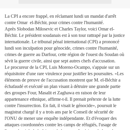
La CPI a encore frappé, en réclamant lundi un mandat d'arrêt
contre Omar el-Béchir, pour crimes contre l'humanité.
Après Slobodan Milosevic et Charles Taylor, voici Omar el-
Béchir. Le président soudanais est à son tour rattrapé par la justice
internationale. Le tribunal pénal international (CPI) a prononcé
lundi son inculpation pour génocide, crimes contre l'humanité,
crimes de guerre au Darfour, cette région de l'ouest du Soudan où
sévit la guerre civile, ainsi que sept autres chefs d'accusation.
Le procureur de la CPI, Luis Moreno-Ocampo, s'appuie sur un
réquisitoire d'une rare virulence pour justifier les poursuites. «Les
éléments de preuve de l'accusation montrent que M. el-Béchir a
échafaudé et exécuté un plan visant à détruire une grande partie
des groupes Four, Masalit et Zaghawa en raison de leur
appartenance ethnique, affirme-t-il. Il prenait prétexte de la lutte
contre l'insurrection. En fait, il visait le génocide», poursuit le
magistrat chargé il y a trois ans par le Conseil de sécurité de
l'ONU de mener une enquête indépendante. Et d'évoquer des
attaques coordonnées contre les camps de réfugiés, l'usage de