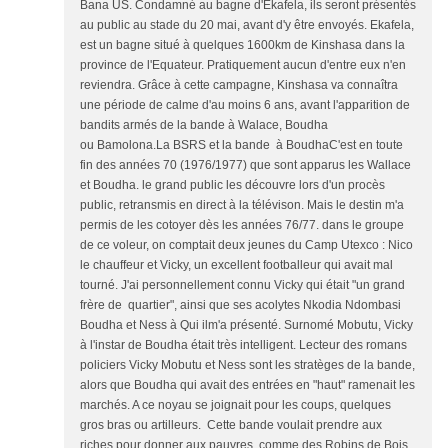
Bana US. Condamné au bagne d'Ekafela, ils seront présentés
au public au stade du 20 mai, avant d'y être envoyés. Ekafela,
est un bagne situé à quelques 1600km de Kinshasa dans la
province de l'Equateur. Pratiquement aucun d'entre eux n'en
reviendra. Grâce à cette campagne, Kinshasa va connaîtra
une période de calme d'au moins 6 ans, avant l'apparition de
bandits armés de la bande à Walace, Boudha
ou Bamolona.La BSRS et la bande à BoudhaC'est en toute
fin des années 70 (1976/1977) que sont apparus les Wallace
et Boudha. le grand public les découvre lors d'un procès
public, retransmis en direct à la télévison. Mais le destin m'a
permis de les cotoyer dès les années 76/77. dans le groupe
de ce voleur, on comptait deux jeunes du Camp Utexco : Nico
le chauffeur et Vicky, un excellent footballeur qui avait mal
tourné. J'ai personnellement connu Vicky qui était "un grand
frère de quartier", ainsi que ses acolytes Nkodia Ndombasi
Boudha et Ness à Qui ilm'a présenté. Surnomé Mobutu, Vicky
à l'instar de Boudha était très intelligent. Lecteur des romans
policiers Vicky Mobutu et Ness sont les stratèges de la bande,
alors que Boudha qui avait des entrées en "haut" ramenait les
marchés. A ce noyau se joignait pour les coups, quelques
gros bras ou artilleurs. Cette bande voulait prendre aux
riches pour donner aux pauvres, comme des Robins de Bois