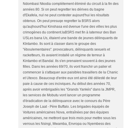
Ndombasi Nkodia complètement éliminé du circuit à la fin des
années 80. Si on peut regretter les dérives du bagne
d'Ekafela, nul ne peut contester aujourd'hui les résultats
obtenus. On peut presuqe regretter la BSRS alors
qu'aujhourd'hui Kinshasa est dvenue l'une des villes les plus
crimogènes du continent.laBSRS met fin à laterreur des Ban
USLes bana Us, étaient une bande de jeunes délinquants de
KIntambo. Ils sont à classer dans le groupe des
"éboulementaires". provocateurs, délinquants sexuels et
racketteurs, ils avaient installé un régime de terreur à
Kintambo et Bandal. Ils s'en prenaient souvent à des jeunes
filles. Dans les années 69/70, ils vont franchir un palier et
commencer à s'attaquer aux paisibles travaillers de la Chanic
et Utexco. Beaucoup d'entre eux ont ainsi été délesté de leur
paie à cause de ces inciviques. Au début des années 70,
après avoir embrigadés les "Grands Yankés" dans la JMPR,
les services de Mobutu vont lancer un programme
d'éradication de la délinquance avec le conours du Père
Joseph de Laat - Père Buffalo. Les brigades équipés de
Voitures américaines Nova, entraînées par des équipes
américaines, ne mettront que trois mois pour mettre sous les
verrous les Nsingi, Mwamba, Envropa ou Nyembess des