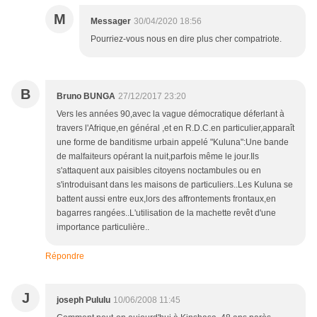
M
Messager
30/04/2020 18:56
Pourriez-vous nous en dire plus cher compatriote.
B
Bruno BUNGA
27/12/2017 23:20
Vers les années 90,avec la vague démocratique déferlant à
travers l'Afrique,en général ,et en R.D.C.en particulier,apparaît
une forme de banditisme urbain appelé "Kuluna":Une bande
de malfaiteurs opérant la nuit,parfois même le jour.Ils
s'attaquent aux paisibles citoyens noctambules ou en
s'introduisant dans les maisons de particuliers..Les Kuluna se
battent aussi entre eux,lors des affrontements frontaux,en
bagarres rangées..L'utilisation de la machette revêt d'une
importance particulière..
Répondre
J
joseph Pululu
10/06/2008 11:45