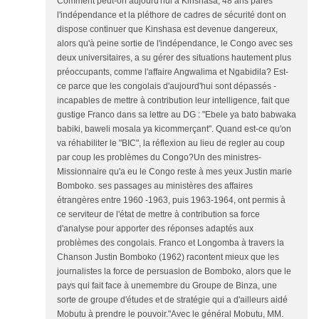
Comment peut-on aujourd'hui à Kinshasa, 48 ans parès
l'indépendance et la pléthore de cadres de sécurité dont on
dispose continuer que Kinshasa est devenue dangereux,
alors qu'à peine sortie de l'indépendance, le Congo avec ses
deux universitaires, a su gérer des situations hautement plus
préoccupants, comme l'affaire Angwalima et Ngabidila? Est-
ce parce que les congolais d'aujourd'hui sont dépassés -
incapables de mettre à contribution leur intelligence, fait que
gustige Franco dans sa lettre au DG : "Ebele ya bato babwaka
babiki, baweli mosala ya kicommerçant". Quand est-ce qu'on
va réhabiliter le "BIC", la réflexion au lieu de regler au coup
par coup les problèmes du Congo?Un des ministres-
Missionnaire qu'a eu le Congo reste à mes yeux Justin marie
Bomboko. ses passages au ministères des affaires
étrangères entre 1960 -1963, puis 1963-1964, ont permis à
ce serviteur de l'état de mettre à contribution sa force
d'analyse pour apporter des réponses adaptés aux
problèmes des congolais. Franco et Longomba à travers la
Chanson Justin Bomboko (1962) racontent mieux que les
journalistes la force de persuasion de Bomboko, alors que le
pays qui fait face à unemembre du Groupe de Binza, une
sorte de groupe d'études et de stratégie qui a d'ailleurs aidé
Mobutu à prendre le pouvoir."Avec le général Mobutu, MM.