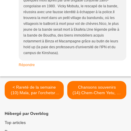
quelques mois après par une brigade conjointe zairo-
congolaise en 1980. Vicky Mobutu, le rescapé de la bande,
réussira avec une fausse identité à échapper à la police.Il
trouvera la mort dans un petit village du bandundu, où les
villageois le battront à mort pour vol de chèvres.Nico, le plus
jeune de la bande serait mort à Ekafela.Une légende prête à
la bande de Boudha, des biens immobiliers acquis
notamment à Binza et Macampagne grâce au butin de leurs
hold up (la paie des professeurs d'université de l'IPN et du
campus de Kinshasa).
Répondre
< Rareté de la semaine
Chansons souvenirs
(10):Mala, par l'orchetsre
(14):Chem-Chem Yetu, Va
Kamavasty
et vient, Lisapo >
Hébergé par Overblog
Top articles