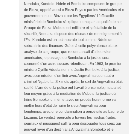
Nendaka, Kandolo, Ndele et Bomboko composent le groupe
de Binza, appelé aussi « Binza Boys » par les Américains et «
gouvernement de Binza » par les Égyptiens".L'efficacité
ministériel de Bomboko s'explique donc par la qualité de son
Groupe de Binza. Mobutu est militaire et spécialiste de la
sécurité, Nendaka dispose des réseaux de renseignement à
l'Est, Kandolo est un technocrate tout comme Ndele un
spécialiste des finances. Grâce à cette polyvalence et aux
analyse de ce groupe, que reconnaissait d'ailleurs les
américains, le passage de Bomboko à la justice sera
couronné d'un autre succès rétentissant.En 1963, le premier
ministre Cyrille Adoula nomme Justin Bomboko à la justice,
avec pour mission d'en finir avec Angwalima et un autre
criminel Ngabidila. Six mois après, le sort de Angwalima était
scellé. L'armée et la police ont travaillé ensemble, mutualisé
leur moyen grâce à la médiation de Mobutu, la justice où
trône Bomboko lui même, avec un procès hors-norme va
mettre hors d'état de nuire le sieur Angwalima pour
longtemps, avec une condamnation à perpétuité au bagne de
Luzumu. Le verdict repercuté à travers les médias (radio,
journaux et musiques) suffira pour dissouader tous ceux qui
pouvait rêver d'un destin à la Angwalima.Bomboko et le