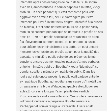
interpellé après des échanges de coup de feux. Ila sortira
avec des jambes brisés Un seul échappera à la raffle, Vicky
Mobutu. En effet, pendant qu'il était recherché pour vols
aggravé avec arme à feu, celui-ci s'arrangera pour être
interpellé pour vol à la tire "deux doigts". Incarcéré à la prison
de Makala, C'est donc derrière les murs de la prison Vicky
Mobutu se cachera pendant que se déroulait le procès de ses
amis fin 1979. Un procès spectaculaire retransmis en direct
àla télévision qui sonnera le glas de ce groupe.La justice
pour châtier les criminelsTrente ans après, on peut encore
mesurer les vertus de ces procès autant pour la qualité des
avocats, le ministère public voire de ces prévenus. je me
souviens encore des mémorables passes d'armes verbales
entre le ministère public et Boudha "Nkodia Ndombasi". ce
dernier suscitera mêmela sympathie du public. Dans les
jouirs qui suivront ce procès, le public était partagé entre le
sympathique Boudha, qui repétait sans cesse qu'il n'était pas
un assassin et la brute Walace, incapacble d'expliquer ses
actes.Encore une fois, par l'exemplarité des verdicts,
Kinshasa redeviendra une ville sûre. Que sont-ils devenus ce
volmuntuCondamné à perpétuité Boudha réussira à
s'échapper et trouver refuge à Brazzaville. Il sera abattu