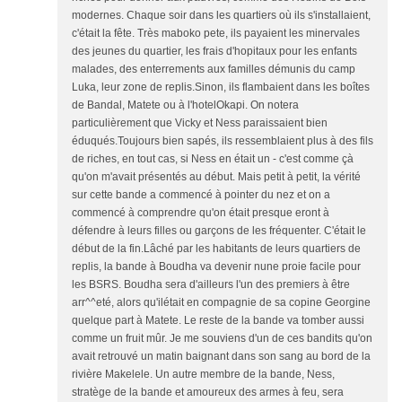
modernes. Chaque soir dans les quartiers où ils s'installaient,
c'était la fête. Très maboko pete, ils payaient les minervales
des jeunes du quartier, les frais d'hopitaux pour les enfants
malades, des enterrements aux familles démunis du camp
Luka, leur zone de replis.Sinon, ils flambaient dans les boîtes
de Bandal, Matete ou à l'hotelOkapi. On notera
particulièrement que Vicky et Ness paraissaient bien
éduqués.Toujours bien sapés, ils ressemblaient plus à des fils
de riches, en tout cas, si Ness en était un - c'est comme çà
qu'on m'avait présentés au début. Mais petit à petit, la vérité
sur cette bande a commencé à pointer du nez et on a
commencé à comprendre qu'on était presque eront à
défendre à leurs filles ou garçons de les fréquenter. C'était le
début de la fin.Lâché par les habitants de leurs quartiers de
replis, la bande à Boudha va devenir nune proie facile pour
les BSRS. Boudha sera d'ailleurs l'un des premiers à être
arr^^eté, alors qu'ilétait en compagnie de sa copine Georgine
quelque part à Matete. Le reste de la bande va tomber aussi
comme un fruit mûr. Je me souviens d'un de ces bandits qu'on
avait retrouvé un matin baignant dans son sang au bord de la
rivière Makelele. Un autre membre de la bande, Ness,
stratège de la bande et amoureux des armes à feu, sera