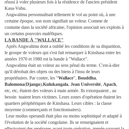
réussi à voler plusieurs fois à la résidence de l'ancien président
Kasa-Vubu.
Angwalima personnalisait tellement le vol au point où, à une
certaine époque, son nom signifiait un voleur. Comme de
coutume dans la société africaine, l'opinion associait ses exploits à
un certains pouvoirs maléfiques.
LA BANDE À "WALLACE"
Après Angwalima dont a oublié les conditions de sa disparition,
le groupe de voleurs qui s'est fait remarquer à Kinshasa entre les
années 1970 et 1980 est la bande à "Wallace".
Angwalima était un voleur au sens pénal du terme. C'est-à-dire
qu'il dérobait des objets ou des biens à l'insu de leurs
propriétaires. Par contre, les "
Wallace
",
Bouddha
,
Balomona
(
Django
),
Kulukangala
,
Jean Université
,
Apach
,
etc, etc, étaient des voleurs à main armée. Ils extorquaient , au
besoin tuaient leurs victimes. Leurs zones d'opération étaient les
quartiers périphériques de Kinshasa. Leurs cibles : la classe
moyenne (commerçants et fonctionnaires).
Leur modus operandi était plus ou moins sophistiqué et adapté à
l'évolution de la société congolaise. Ils se renseignaient et
effectuaient des repérages avant toute opération, menée souvent la