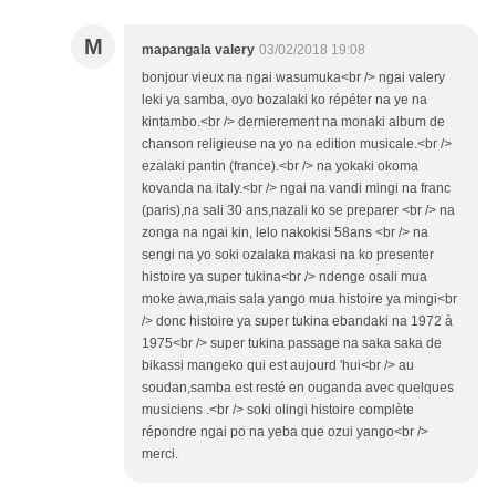
M
mapangala valery
03/02/2018 19:08
bonjour vieux na ngai wasumuka<br /> ngai valery
leki ya samba, oyo bozalaki ko répéter na ye na
kintambo.<br /> dernierement na monaki album de
chanson religieuse na yo na edition musicale.<br />
ezalaki pantin (france).<br /> na yokaki okoma
kovanda na italy.<br /> ngai na vandi mingi na franc
(paris),na sali 30 ans,nazali ko se preparer <br /> na
zonga na ngai kin, lelo nakokisi 58ans <br /> na
sengi na yo soki ozalaka makasi na ko presenter
histoire ya super tukina<br /> ndenge osali mua
moke awa,mais sala yango mua histoire ya mingi<br
/> donc histoire ya super tukina ebandaki na 1972 à
1975<br /> super tukina passage na saka saka de
bikassi mangeko qui est aujourd 'hui<br /> au
soudan,samba est resté en ouganda avec quelques
musiciens .<br /> soki olingi histoire complète
répondre ngai po na yeba que ozui yango<br />
merci.