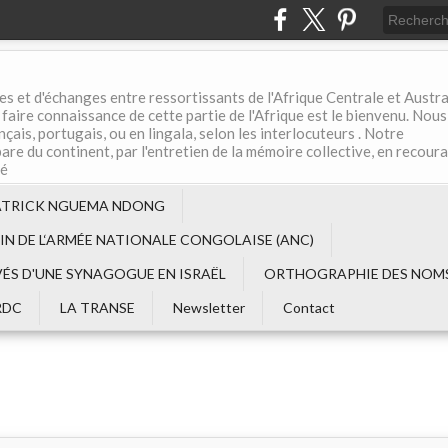
es et d'échanges entre ressortissants de l'Afrique Centrale et Austral
aire connaissance de cette partie de l'Afrique est le bienvenu. Nous
çais, portugais, ou en lingala, selon les interlocuteurs . Notre
are du continent, par l'entretien de la mémoire collective, en recour
té
ATRICK NGUEMA NDONG
EIN DE L‘ARMÉE NATIONALE CONGOLAISE (ANC)
VÉS D'UNE SYNAGOGUE EN ISRAËL
ORTHOGRAPHIE DES NOMS
RDC
LA TRANSE
Newsletter
Contact