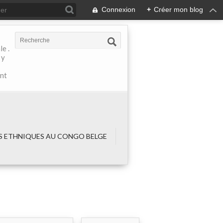
Connexion
+
Créer mon blog
e .
 y
ant
 ETHNIQUES AU CONGO BELGE