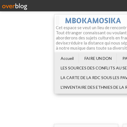
MBOKAMOSIKA
Cet espace se veut un lieu de rencontr
Tout étranger connaissant ou voulant f
aborderons des sujets culturels en fran
devise:réduire la distance qui nous sép
à notre musique dans toute sa diversi
Accueil
FAIRE UN DON
P
LES SOURCES DES CONFLITS AU S
LA CARTE DE LA RDC SOUS LES PA
L'INVENTAIRE DES ETHNIES DE LA 