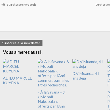
L'Orchestre Myosotis
Orchestre
S'inscrire à la newsletter
Vous aimerez aussi :
D.V Muanda, 41
ADIEU MARCEL
ans déjà
KUYENA
« À la Savana » &
"
« Mobali
R
Nakobala »,
P
offerts par l’Ami
T