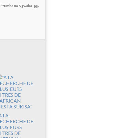
 Etumba na Ngwaka
A LA
ECHERCHE DE
LUSIEURS
ITRES DE