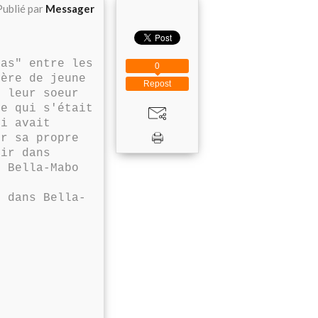
Publié par
Messager
as" entre les
0
tère de jeune
Repost
r leur soeur
ce qui s'était
ki avait
er sa propre
nir dans
r Bella-Mabo
 dans Bella-