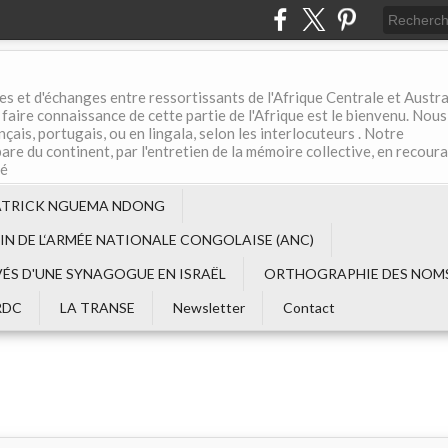
es et d'échanges entre ressortissants de l'Afrique Centrale et Austral
aire connaissance de cette partie de l'Afrique est le bienvenu. Nous
çais, portugais, ou en lingala, selon les interlocuteurs . Notre
are du continent, par l'entretien de la mémoire collective, en recour
té
ATRICK NGUEMA NDONG
EIN DE L‘ARMÉE NATIONALE CONGOLAISE (ANC)
VÉS D'UNE SYNAGOGUE EN ISRAËL
ORTHOGRAPHIE DES NOMS
RDC
LA TRANSE
Newsletter
Contact