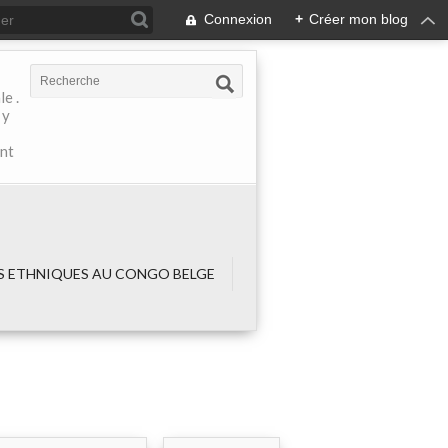
Connexion
+
Créer mon blog
e .
 y
ant
 ETHNIQUES AU CONGO BELGE