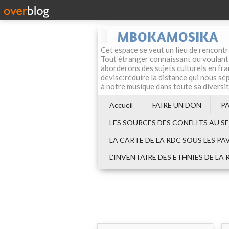
MBOKAMOSIKA
Cet espace se veut un lieu de rencontr
Tout étranger connaissant ou voulant f
aborderons des sujets culturels en fran
devise:réduire la distance qui nous sép
à notre musique dans toute sa diversi
Accueil
FAIRE UN DON
P
LES SOURCES DES CONFLITS AU S
LA CARTE DE LA RDC SOUS LES PA
L'INVENTAIRE DES ETHNIES DE LA 