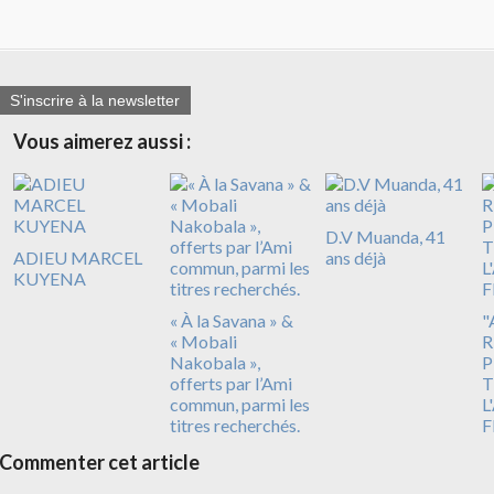
S'inscrire à la newsletter
Vous aimerez aussi :
D.V Muanda, 41
ADIEU MARCEL
ans déjà
KUYENA
« À la Savana » &
"
« Mobali
R
Nakobala »,
P
offerts par l’Ami
T
commun, parmi les
L
titres recherchés.
F
Commenter cet article