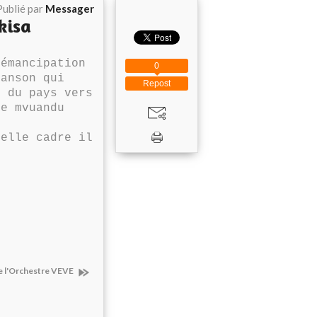
Publié par
Messager
kisa
émancipation
0
hanson qui
Repost
e du pays vers
re mvuandu
r
uelle cadre il
 l'Orchestre VEVE