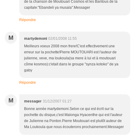
de la chanson de Moutouari Cosmos et les Bantous de la
capitale:"Ebandeli ya musala".Messager
Répondre
M
martydemoni
02/01/2008 11:55
Meilleurs voeux 2008 mon frere!C'est effectivement une
erreur sur la pochette!Pierre MOUTOUARI est l'auteur de
julienne, veve, ma loukoula(sa mere à lui et à moutouari
côme kosmos):c'etait dans le groupe "synza kotoko" de ya
gaby
Répondre
M
messager
31/12/2007 01:27
Bonne année martydemoni.Selon ce qui est écrit sur la
pochette du disque,c'est Malonga Hyacenthe qui est l'auteur
de Julienne na Ponton.Pierre Moutouari est plutôt auteur de
Ma Loukoula que nous écouterons prochainement.Messager