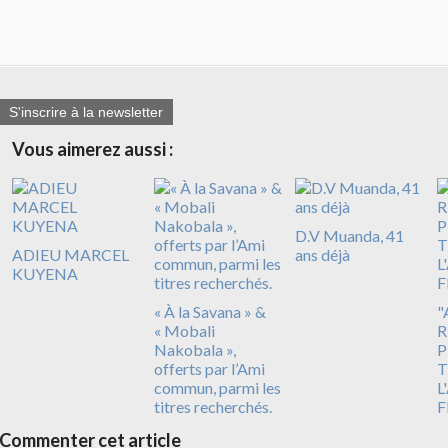
S'inscrire à la newsletter
Vous aimerez aussi :
D.V Muanda, 41
ADIEU MARCEL
ans déjà
KUYENA
« À la Savana » &
"
« Mobali
R
Nakobala »,
P
offerts par l’Ami
T
commun, parmi les
L
titres recherchés.
F
Commenter cet article