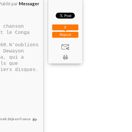
Publié par
Messager
 chanson
0
et le Conga
Repost
 60.N'oublions
o Dewayon
ba, qui a
ls que
iers disques.
rait déjà en France