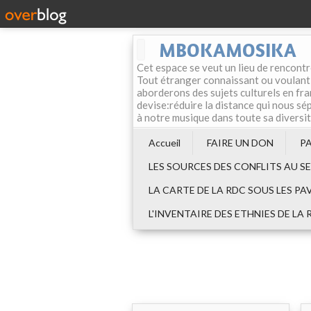
MBOKAMOSIKA
Cet espace se veut un lieu de rencontr
Tout étranger connaissant ou voulant f
aborderons des sujets culturels en fran
devise:réduire la distance qui nous sép
à notre musique dans toute sa diversi
Accueil
FAIRE UN DON
P
LES SOURCES DES CONFLITS AU S
LA CARTE DE LA RDC SOUS LES PA
L'INVENTAIRE DES ETHNIES DE LA 