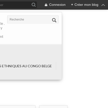
Connexion
+
Créer mon blog
e .
 y
ant
 ETHNIQUES AU CONGO BELGE