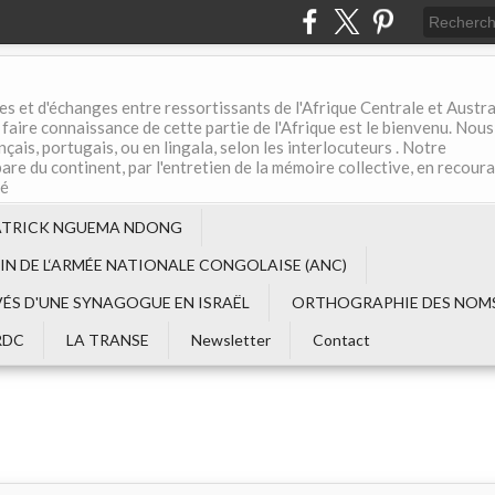
es et d'échanges entre ressortissants de l'Afrique Centrale et Austral
aire connaissance de cette partie de l'Afrique est le bienvenu. Nous
çais, portugais, ou en lingala, selon les interlocuteurs . Notre
are du continent, par l'entretien de la mémoire collective, en recour
té
ATRICK NGUEMA NDONG
EIN DE L‘ARMÉE NATIONALE CONGOLAISE (ANC)
VÉS D'UNE SYNAGOGUE EN ISRAËL
ORTHOGRAPHIE DES NOMS
RDC
LA TRANSE
Newsletter
Contact