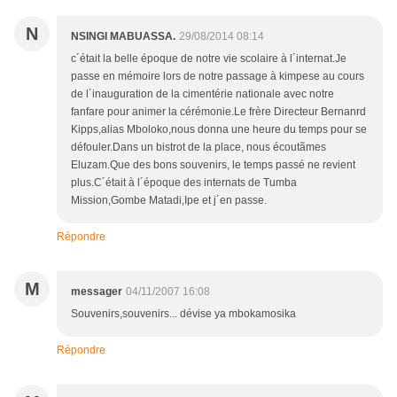
N
NSINGI MABUASSA.
29/08/2014 08:14
c´était la belle époque de notre vie scolaire à l´internat.Je
passe en mémoire lors de notre passage à kimpese au cours
de l´inauguration de la cimentérie nationale avec notre
fanfare pour animer la cérémonie.Le frère Directeur Bernanrd
Kipps,alias Mboloko,nous donna une heure du temps pour se
défouler.Dans un bistrot de la place, nous écoutãmes
Eluzam.Que des bons souvenirs, le temps passé ne revient
plus.C´était à l´époque des internats de Tumba
Mission,Gombe Matadi,Ipe et j´en passe.
Répondre
M
messager
04/11/2007 16:08
Souvenirs,souvenirs... dévise ya mbokamosika
Répondre