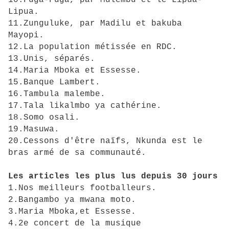
10.Fuga-Fuga, par Mulembu et le Lipua-
Lipua.
11.Zunguluke, par Madilu et bakuba
Mayopi.
12.La population métissée en RDC.
13.Unis, séparés.
14.Maria Mboka et Essesse.
15.Banque Lambert.
16.Tambula malembe.
17.Tala likalmbo ya cathérine.
18.Somo osali.
19.Masuwa.
20.Cessons d'être naïfs, Nkunda est le
bras armé de sa communauté.
Les articles les plus lus depuis 30 jours
1.Nos meilleurs footballeurs.
2.Bangambo ya mwana moto.
3.Maria Mboka,et Essesse.
4.2e concert de la musique