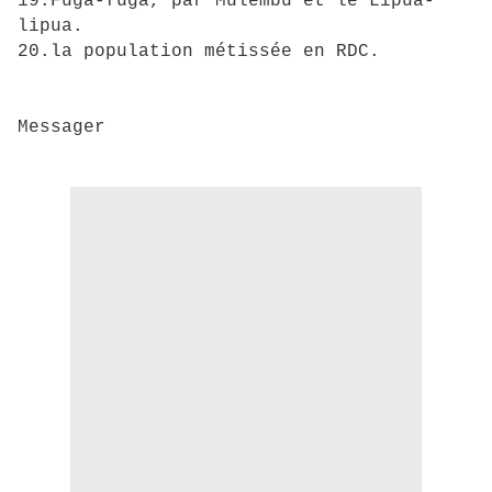
19.Fuga-fuga, par Mulembu et le Lipua-
lipua.
20.la population métissée en RDC.
Messager