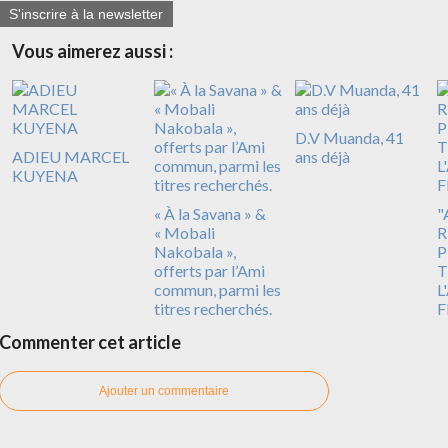
S'inscrire à la newsletter
Vous aimerez aussi :
D.V Muanda, 41
ADIEU MARCEL
ans déjà
KUYENA
« À la Savana » &
"
« Mobali
R
Nakobala »,
P
offerts par l’Ami
T
commun, parmi les
L
titres recherchés.
F
Commenter cet article
Ajouter un commentaire