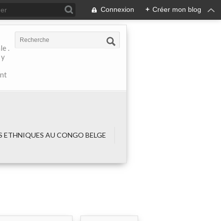
Connexion
+
Créer mon blog
e .
 y
ant
 ETHNIQUES AU CONGO BELGE