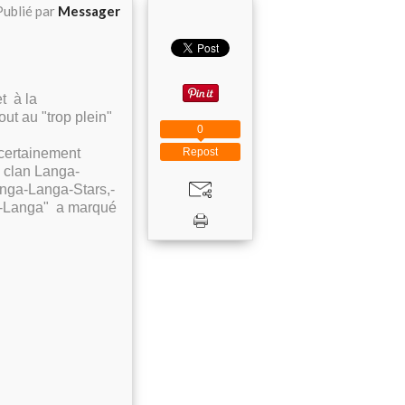
Publié par
Messager
t à la
ut au "trop plein"
0
a certainement
Repost
u clan Langa-
Langa-Langa-Stars,-
ga-Langa" a marqué