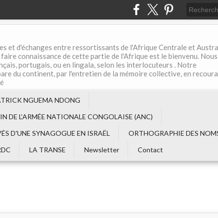
es et d'échanges entre ressortissants de l'Afrique Centrale et Austral
aire connaissance de cette partie de l'Afrique est le bienvenu. Nous
çais, portugais, ou en lingala, selon les interlocuteurs . Notre
are du continent, par l'entretien de la mémoire collective, en recour
té
ATRICK NGUEMA NDONG
EIN DE L‘ARMÉE NATIONALE CONGOLAISE (ANC)
VÉS D'UNE SYNAGOGUE EN ISRAËL
ORTHOGRAPHIE DES NOMS
RDC
LA TRANSE
Newsletter
Contact