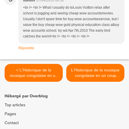
sdvdsv
07/04/2010 08:30
<br /> <br /> What I usually do toLouis Vuitton relax after
school is jogging and seeing cheap wow accountsmovies.
Usually I don't spare time for buy wow accountsexercise, but I
value the buy cheap wow gold physical education class atbuy
wow accounts school. by wd Apr.7th,2010 The early bird
catches the worm!<br /> <br /> <br /> <br />
Répondre
< L'Historique de la
L'Historique de la musique
musique congolaise en un
congolaise en un coup
coup d'oeil
d'oeil >
Hébergé par Overblog
Top articles
Pages
Contact