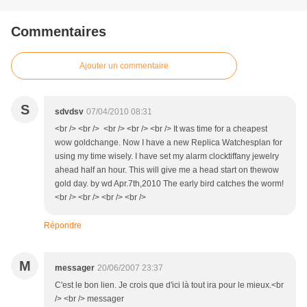
Commentaires
Ajouter un commentaire
S
sdvdsv
07/04/2010 08:31
<br /> <br /> <br /> <br /> <br /> It was time for a cheapest
wow goldchange. Now I have a new Replica Watchesplan for
using my time wisely. I have set my alarm clocktiffany jewelry
ahead half an hour. This will give me a head start on thewow
gold day. by wd Apr.7th,2010 The early bird catches the worm!
<br /> <br /> <br /> <br />
Répondre
M
messager
20/06/2007 23:37
C'est le bon lien. Je crois que d'ici là tout ira pour le mieux.<br
/> <br /> messager