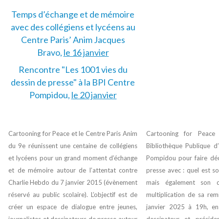
Temps d’échange et de mémoire
avec des collégiens et lycéens au
Centre Paris’ Anim Jacques
Bravo,
le 16 janvier
Rencontre "Les 1001 vies du
dessin de presse" à la BPI Centre
Pompidou,
le 20 janvier
Cartooning for Peace et le Centre Paris Anim
Cartooning for Peace 
du 9e réunissent une centaine de collégiens
Bibliothèque Publique d
et lycéens pour
un grand moment d’échange
Pompidou pour faire déc
et de mémoire autour de l’attentat contre
presse avec : quel est so
Charlie Hebdo du 7 janvier 2015 (évènement
mais également son d
réservé au public scolaire)
. L’objectif est de
multiplication de sa rem
créer un espace de dialogue entre jeunes,
janvier 2025 à 19h, e