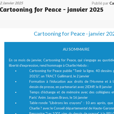
2 Janvier 2025
Publié par
Ca
Cartooning for Peace - janvier 2025
Cartooning for Peace - janvier 20
AU SOMMAIRE
En ce mois de janvier, Cartooning for Peace, qui s’engage au quotidi
liberté d’expression, rend hommage à Charlie Hebdo :
Cartooning for Peace publie "Tenir la ligne. 40 dessins
2025)", un TRACT Gallimard, le 2 janvier
Formation à l’éducation aux droits de l’Homme et à l
dessin de presse, en partenariat avec 2IDHP, le 8 janvier
Temps d’échange et de mémoire avec des collégiens et
Paris’ Anim Jacques Bravo, le 16 janvier
Table-ronde "Libérons les crayons" : 10 ans après, que re
Charlie ? avec le Conseil départemental de Haute-Garonne
Rencontre "Les 1001 vies du dessin de presse" à la BPI 