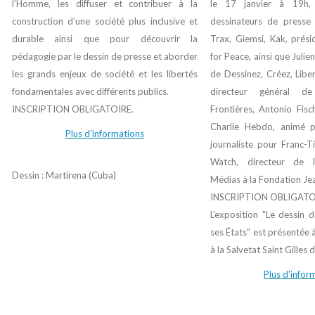
l’Homme, les diffuser et contribuer à la
le 17 janvier à 19h,
construction d’une société plus inclusive et
dessinateurs de presse
durable ainsi que pour découvrir la
Trax, Giemsi, Kak
, prés
pédagogie par le dessin de presse et aborder
for Peace, ainsi que
Julie
les grands enjeux de société et les libertés
de Dessinez, Créez, Liber
fondamentales avec différents publics.
directeur général d
INSCRIPTION OBLIGATOIRE.
Frontières,
Antonio Fisch
Charlie Hebdo, animé p
Plus d'informations
journaliste pour Franc-T
Watch, directeur de l
Dessin : Martirena (Cuba)
Médias à la Fondation Je
INSCRIPTION OBLIGATO
L'exposition
"Le dessin 
ses États"
est présentée à
à la Salvetat Saint Gilles 
Plus d'infor