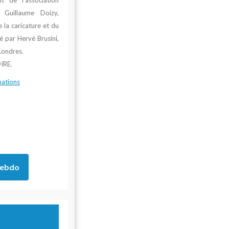
t de l’association
Guillaume Doizy
,
e la caricature et du
é par
Hervé Brusini
,
Londres.
IRE.
mations
Hebdo