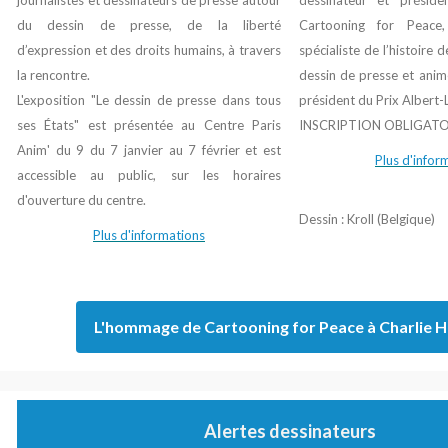
journalistes et dessinateurs de presse autour
dessinateur et présiden
du dessin de presse, de la liberté
Cartooning for Peace,
d’expression et des droits humains, à travers
spécialiste de l’histoire d
la rencontre.
dessin de presse et anim
L'exposition
"Le dessin de presse dans tous
président du Prix Albert-
ses États"
est présentée au Centre Paris
INSCRIPTION OBLIGATO
Anim' du 9 du 7 janvier au 7 février et est
Plus d'infor
accessible au public, sur les horaires
d'ouverture du centre.
Dessin : Kroll (Belgique)
Plus d'informations
L'hommage de Cartooning for Peace à Charlie 
Alertes dessinateurs