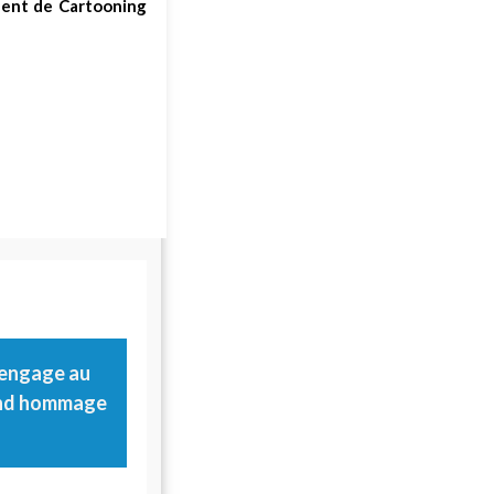
ident de Cartooning
s’engage au
rend hommage