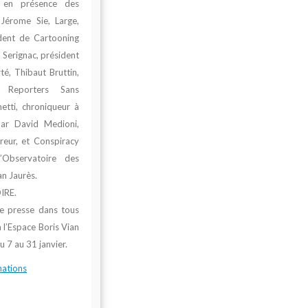
 en présence des
Jérome Sie, Large,
ident de Cartooning
n Serignac
, président
té,
Thibaut Bruttin
,
e Reporters Sans
etti
, chroniqueur à
ar
David Medioni
,
ireur, et Conspiracy
’Observatoire des
an Jaurès.
IRE.
de presse dans tous
 l’Espace Boris Vian
du 7 au 31 janvier.
mations