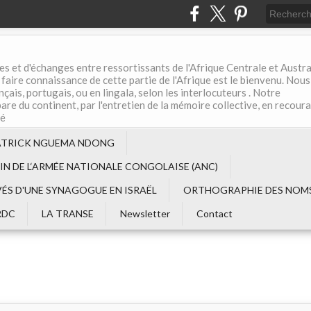
es et d'échanges entre ressortissants de l'Afrique Centrale et Austral
aire connaissance de cette partie de l'Afrique est le bienvenu. Nous
çais, portugais, ou en lingala, selon les interlocuteurs . Notre
are du continent, par l'entretien de la mémoire collective, en recour
té
ATRICK NGUEMA NDONG
EIN DE L‘ARMÉE NATIONALE CONGOLAISE (ANC)
VÉS D'UNE SYNAGOGUE EN ISRAËL
ORTHOGRAPHIE DES NOMS
RDC
LA TRANSE
Newsletter
Contact