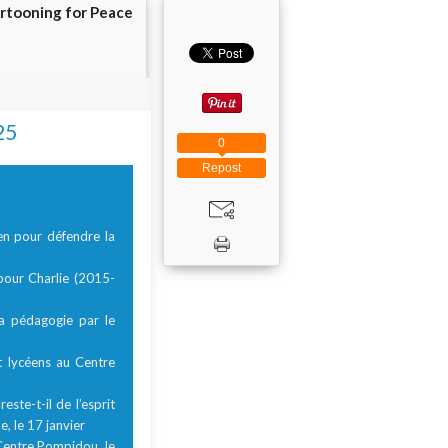
rtooning for Peace
25
0
Repost
en pour défendre la
 pour Charlie (2015-
a pédagogie par le
 lycéens au Centre
ste-t-il de l’esprit
, le 17 janvier
Centre Pompidou, le