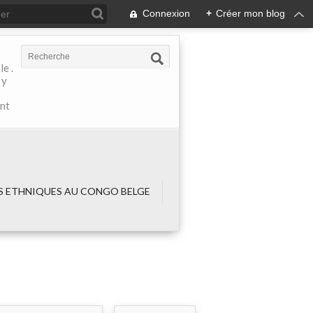
Connexion
+
Créer mon blog
e .
 y
ant
 ETHNIQUES AU CONGO BELGE