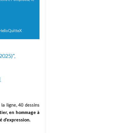
e HelloQuitteX
2025)",
I
 la ligne, 40 dessins
tier, en hommage à
é d’expression.