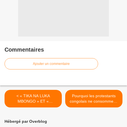
Commentaires
Ajouter un commentaire
< « TIKA NA LUKA
Pourquoi les protestants
MBONGO » ET «
congolais ne consomment-
OCCASION LOKOLA YO »
ils pas d’alcool? >
DES BANTOUS,
ENVOYÉES PAR JOSEPH
Hébergé par Overblog
NDILA