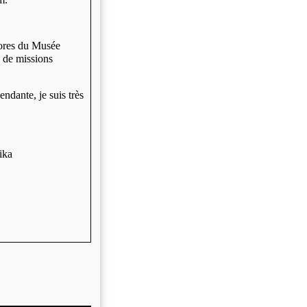
nores du Musée
s de missions
ndante, je suis très
ika