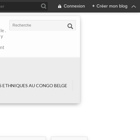
Connexion
+
Créer mon blog
e .
 y
ant
 ETHNIQUES AU CONGO BELGE