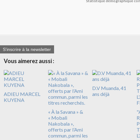
Statistique démographique co
S'inscrire à la newsletter
Vous aimerez aussi :
D.V Muanda, 41
ADIEU MARCEL
ans déjà
KUYENA
« À la Savana » &
"
« Mobali
R
Nakobala »,
P
offerts par l’Ami
T
commun, parmi les
L