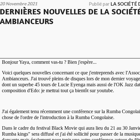
20 Novembre 2021
Publié par
LA SOCIÉTÉ
DERNIÈRES NOUVELLES DE LA SOCIÉT
AMBIANCEURS
Bonjour Yaya, comment vas-tu ? Bien j'espère...
Voici quelques nouvelles concernant ce que j'entreprends avec l'Assoc
Ambianceurs. J'ai trouvé pleins de disques lors de mon dernier voyag
dont un superbe 45 tours de Lucie Eyenga mais aussi de l'OK Jazz da
composition d'Edo: je mettrai tout ça bientôt sur youtube.
J'ai également tenu récemment une conférence sur la Rumba Congolais
chose de l'ordre de l'introduction à la Rumba Congolaise.
Dans le cadre du festival Black Movie qui aura lieu du 21 au 30 Janvie
Rumba kings" sera diffusé et j'ai été sollicité pour passer de la musiqu
dansante mais également pour tenir une autre conférence autour du fil