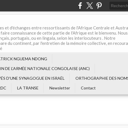
es et d'échanges entre ressortissants de l'Afrique Centrale et Austral
aire connaissance de cette partie de l'Afrique est le bienvenu. Nous
çais, portugais, ou en lingala, selon les interlocuteurs . Notre
are du continent, par l'entretien de la mémoire collective, en recour
té
ATRICK NGUEMA NDONG
EIN DE L‘ARMÉE NATIONALE CONGOLAISE (ANC)
VÉS D'UNE SYNAGOGUE EN ISRAËL
ORTHOGRAPHIE DES NOMS
RDC
LA TRANSE
Newsletter
Contact