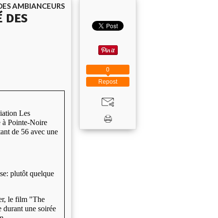
 DES AMBIANCEURS
É DES
0
Repost
iation Les
e à Pointe-Noire
tant de 56 avec une
e: plutôt quelque
r, le film "The
e durant une soirée
m.