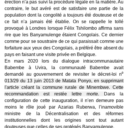
érection n’a pas suivi la procédure légale en la matière. Au
contraire, le but avéré est de satisfaire une partie de la
population dont la congolité a toujours été douteuse et de
ce fait n’a jamais été établie. On se rappelle le tollé
provoqué à Londres lorsque Félix Tshilombo affirma sans
rire que les Banyamulenge étaient Congolais. Ce dernier
comme pour se soustraire de ce qui paraissait comme une
forfaiture aux yeux des Congolais, a préféré être absent du
pays en faisant une visite privée en Belgique.
En mars 2020 lors du dialogue intracommunautaire
Babembe à Uvira, la communauté Babembe avait
demandé au gouvernement de revisiter le décret-loi n⁰
013/29 du 13 juin 2013 de Matata Ponyo, en supprimant
l'article créant la commune rurale de Minembwe. Cette
recommandation est restée lettre morte.
Dans la
configuration de cette inauguration, il n’en demeure pas
moins le rôle joué par Azarias Ruberwa, l’inamovible
ministre de la Décentralisation et des réformes
institutionnelles dont les origines sont tout autant
douteuses que celles de ses protégés Banyamulenge.