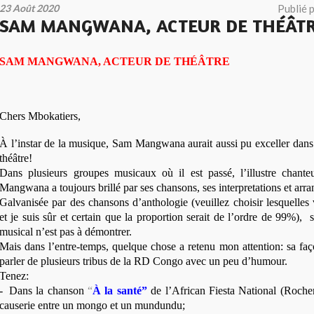
23 Août 2020
Publié 
SAM MANGWANA, ACTEUR DE THÉÂT
SAM MANGWANA, ACTEUR DE THÉÂTRE
Chers Mbokatiers,
À l’instar de la musique, Sam Mangwana aurait aussi pu exceller dans
théâtre!
Dans plusieurs groupes musicaux où il est passé, l’illustre chan
Mangwana a toujours brillé par ses chansons, ses interpretations et ar
Galvanisée par des chansons d’anthologie (veuillez choisir lesquelles 
et je suis sûr et certain que la proportion serait de l’ordre de 99%), s
musical n’est pas à démontrer.
Mais dans l’entre-temps, quelque chose a retenu mon attention: sa faço
parler de plusieurs tribus de la RD Congo avec un peu d’humour.
Tenez:
-
Dans la chanson
“
À la santé”
de l’African Fiesta National (Rocher
causerie entre un mongo et un mundundu;