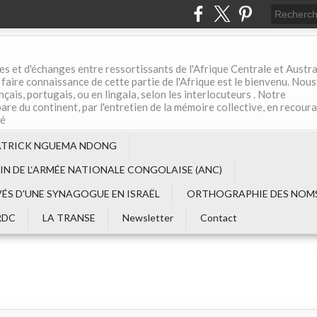
es et d'échanges entre ressortissants de l'Afrique Centrale et Austral
aire connaissance de cette partie de l'Afrique est le bienvenu. Nous
çais, portugais, ou en lingala, selon les interlocuteurs . Notre
are du continent, par l'entretien de la mémoire collective, en recour
té
ATRICK NGUEMA NDONG
EIN DE L‘ARMÉE NATIONALE CONGOLAISE (ANC)
VÉS D'UNE SYNAGOGUE EN ISRAËL
ORTHOGRAPHIE DES NOMS
RDC
LA TRANSE
Newsletter
Contact