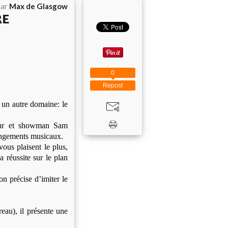
par
Max de Glasgow
RE
0
Repost
 un autre domaine: le
teur et showman Sam
rangements musicaux.
vous plaisent le plus,
a réussite sur le plan
n précise d’imiter le
eau), il présente une