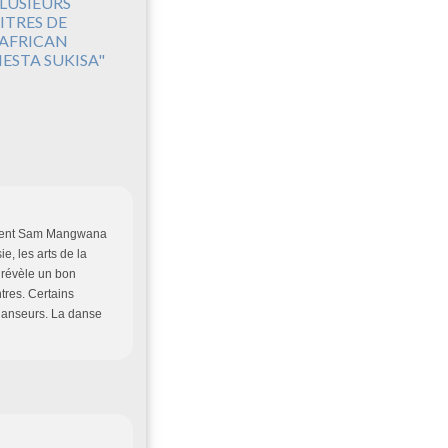
LUSIEURS
ITRES DE
'AFRICAN
IESTA SUKISA"
ivement Sam Mangwana
ie, les arts de la
e révèle un bon
tres. Certains
danseurs. La danse