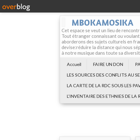
MBOKAMOSIKA
Cet espace se veut un lieu de rencontr
Tout étranger connaissant ou voulant f
aborderons des sujets culturels en fran
devise:réduire la distance qui nous sép
à notre musique dans toute sa diversi
Accueil
FAIRE UN DON
P
LES SOURCES DES CONFLITS AU S
LA CARTE DE LA RDC SOUS LES PA
L'INVENTAIRE DES ETHNIES DE LA 