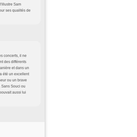
'illustre Sam
r ses qualités de
 concerts, il ne
ent des différents
manière et dans un
 a été un excellent
seur ou un brave
r, Sans Souci ou
ouvait aussi lui