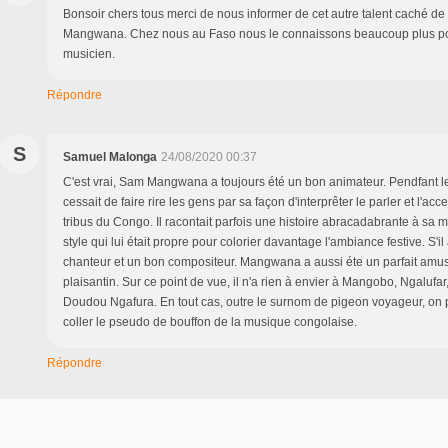
Bonsoir chers tous merci de nous informer de cet autre talent caché de l
Mangwana. Chez nous au Faso nous le connaissons beaucoup plus pou
musicien.
Répondre
S
Samuel Malonga
24/08/2020 00:37
C'est vrai, Sam Mangwana a toujours été un bon animateur. Pendfant les
cessait de faire rire les gens par sa façon d'interprêter le parler et l'acc
tribus du Congo. Il racontait parfois une histoire abracadabrante à sa 
style qui lui était propre pour colorier davantage l'ambiance festive. S'il
chanteur et un bon compositeur. Mangwana a aussi éte un parfait amu
plaisantin. Sur ce point de vue, il n'a rien à envier à Mangobo, Ngalufa
Doudou Ngafura. En tout cas, outre le surnom de pigeon voyageur, on p
coller le pseudo de bouffon de la musique congolaise.
Répondre