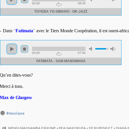
-
Dans
“
Fatimata
”
avec le Tiers Monde Coopération, il est ouest-africa
Qu’en dites-vous?
Merci à tous.
Max de Glasgow
#musique
MENGI MASSAMBA EXHUME « BEA NAKOKUFA » DE RUBENS ET « DIAKA 