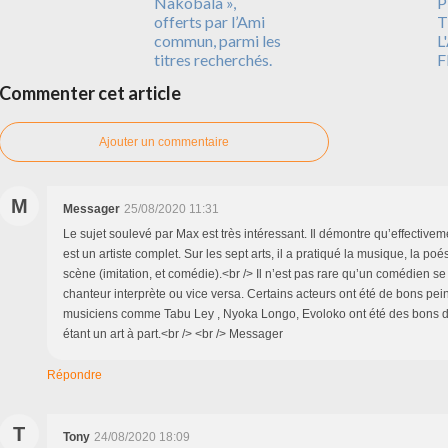
Nakobala »,
P
offerts par l’Ami
T
commun, parmi les
L
titres recherchés.
F
Commenter cet article
Ajouter un commentaire
M
Messager
25/08/2020 11:31
Le sujet soulevé par Max est très intéressant. Il démontre qu’effect
est un artiste complet. Sur les sept arts, il a pratiqué la musique, la poés
scène (imitation, et comédie).<br /> Il n’est pas rare qu’un comédien s
chanteur interprète ou vice versa. Certains acteurs ont été de bons pein
musiciens comme Tabu Ley , Nyoka Longo, Evoloko ont été des bons 
étant un art à part.<br /> <br /> Messager
Répondre
T
Tony
24/08/2020 18:09