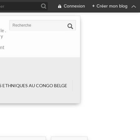
Connexion
+
Créer mon blog
e .
 y
ant
 ETHNIQUES AU CONGO BELGE