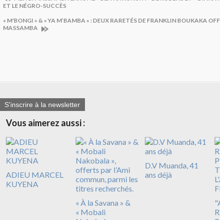
ET LE NÉGRO-SUCCÈS
« M'BONGI » & « YA M’BAMBA » : DEUX RARETÉS DE FRANKLIN BOUKAKA OF
MASSAMBA
S'inscrire à la newsletter
Vous aimerez aussi :
D.V Muanda, 41
ADIEU MARCEL
ans déjà
KUYENA
« À la Savana » &
"
« Mobali
R