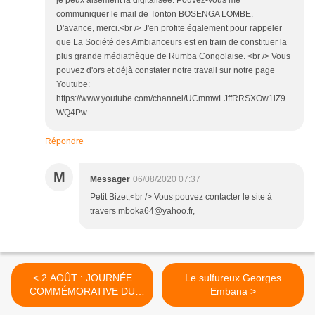
je peux aisément la digitalisée. Pouvez-vous me
communiquer le mail de Tonton BOSENGA LOMBE.
D'avance, merci.<br /> J'en profite également pour rappeler
que La Société des Ambianceurs est en train de constituer la
plus grande médiathèque de Rumba Congolaise. <br /> Vous
pouvez d'ors et déjà constater notre travail sur notre page
Youtube:
https://www.youtube.com/channel/UCmmwLJffRRSXOw1iZ9
WQ4Pw
Répondre
M
Messager
06/08/2020 07:37
Petit Bizet,<br /> Vous pouvez contacter le site à
travers mboka64@yahoo.fr,
< 2 AOÛT : JOURNÉE
Le sulfureux Georges
COMMÉMORATIVE DU
Embana >
GÉNOCIDE CONGOLAIS.