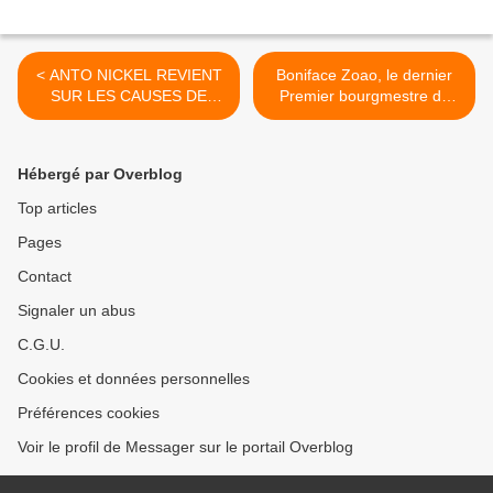
< ANTO NICKEL REVIENT
Boniface Zoao, le dernier
SUR LES CAUSES DE
Premier bourgmestre de
L’USAGE DES
Kinshasa >
STUPÉFIANTS DANS LA
MUSIQUE CONGOLAISE
Hébergé par Overblog
Top articles
Pages
Contact
Signaler un abus
C.G.U.
Cookies et données personnelles
Préférences cookies
Voir le profil de Messager sur le portail Overblog