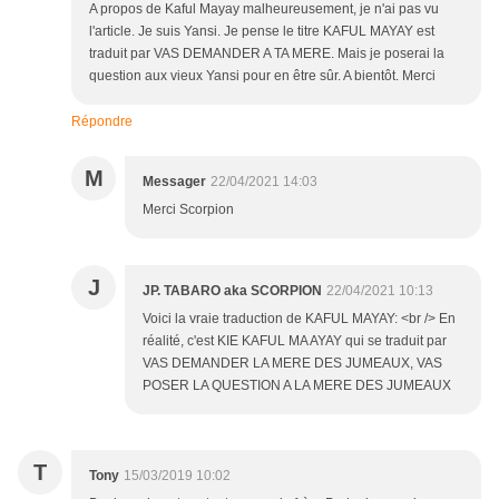
A propos de Kaful Mayay malheureusement, je n'ai pas vu
l'article. Je suis Yansi. Je pense le titre KAFUL MAYAY est
traduit par VAS DEMANDER A TA MERE. Mais je poserai la
question aux vieux Yansi pour en être sûr. A bientôt. Merci
Répondre
M
Messager
22/04/2021 14:03
Merci Scorpion
J
JP. TABARO aka SCORPION
22/04/2021 10:13
Voici la vraie traduction de KAFUL MAYAY: <br /> En
réalité, c'est KIE KAFUL MA AYAY qui se traduit par
VAS DEMANDER LA MERE DES JUMEAUX, VAS
POSER LA QUESTION A LA MERE DES JUMEAUX
T
Tony
15/03/2019 10:02