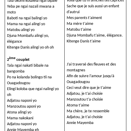
Voilà que tu m’affiches tes caprices
Tala okomi kosalela ngai bipale
Sache que je suis aussi un enfant
Yeba pe ngai nazali mwana a
d’autrui
moto
Mes parents t’aiment
Baboti na ngai balingi yo
Ma mère t’aime
Mama na ngai alingi yo
Matobu t’aime
Matobu alingi yo
Djuna Mombafu t’aime, élégance.
Djuna Mombafu alingi yo,
Kitenge Danis t’aime
élégance
Kitenge Danis alingi yo oh oh
ème
2
couplet
J’ai traversé des fleuves et des
Tala ngai nakati bibale na
montagnes
bangomba
Afin de suivre l’amour jusqu’à
Po na kolanda bolingo tii na
Ouagadougou
Ouagadougou
Ceci veut dire que je t’aime
Elingi koloba que ngai nalingi yo
Adjatou, je t’ai choisie
oh
Manzoutou t’a choisie
Adjatou naponi yo
Atoma t’aime
Manzoutou aponi yo
Ma chère, je te ressemble
Atona alingi yo
Adjatou, je t’ai choisie
Mama nakokani
Annie Mayemba
Adjatou naponi yo
Annie Mayemba eh