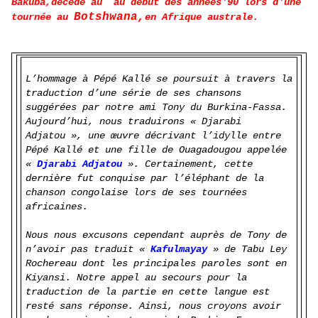
Bakuba,décédé au au début des années'90 lors d'une
Botshwana,
tournée au
en Afrique australe.
L’hommage à Pépé Kallé se poursuit à travers la
traduction d’une série de ses chansons
suggérées par notre ami Tony du Burkina-Fassa.
Aujourd’hui, nous traduirons «
Djarabi
Adjatou », une œuvre décrivant l’idylle entre
Pépé Kallé et une fille de Ouagadougou appelée
«
Djarabi Adjatou
». Certainement, cette
dernière fut conquise par l’éléphant de la
chanson congolaise lors de ses tournées
africaines.
Nous nous excusons cependant auprès de Tony de
n’avoir pas traduit «
Kafulmayay
» de Tabu Ley
Rochereau dont les principales paroles sont en
Kiyansi. Notre appel au secours pour la
traduction de la partie en cette langue est
resté sans réponse
. Ainsi, nous croyons avoir