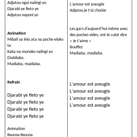
Adjatou ngai nalingi yo
L'amour est aveugle
Djarabi ye fieto ye
Adjatou je t’ai choisie
Adjatou naponi yo
Les gars d’aujourd’hui même avec
Animation
des poches vides, ont le culot dire
Mibali ya lelo ata na poche eloko
« Je t’aime »
te
Bouffez
Kaka na monoko nalingi yo
Madiaba, madiaba.
Diabiloko.
Madiaba, madiaba.
Refrain
L'amour est aveugle
L'amour est aveugle
Djarabi ye fieto ye
L'amour est aveugle
Djarabi ye fieto ye
L'amour est aveugle
Djarabi ye fieto ye
Djarabi ye fieto ye
Animation
Kwassa Kwassa