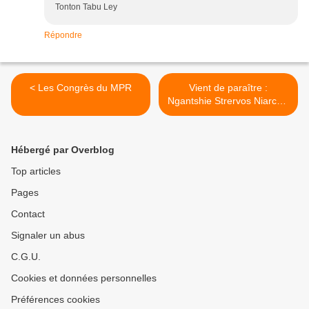
Tonton Tabu Ley
Répondre
< Les Congrès du MPR
Vient de paraître :
Ngantshie Strervos Niarcos,
étude sur la sape et la
religion Kitendi, vie et
œuvres, Tome 1. >
Hébergé par Overblog
Top articles
Pages
Contact
Signaler un abus
C.G.U.
Cookies et données personnelles
Préférences cookies