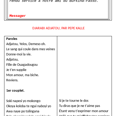
rendu service à notre ami du Burkina-Fasso.
Messager
DJARABI ADJATOU, PAR PEPE KALLE
Paroles
Adjatou, Yelos, Demeso oh.
Le sang qui coule dans mes veines
Donne-moi la vie.
Adjatou,
Fille de Ouagadougou
Je t’en supplie
Mon amour, ma biche.
Reviens.
1er couplet.
Si je te tourne le dos
Soki napesi yo mokongo
Tu diras que je ne t’aime pas
Okoya koloba te ngai naboyi yo
Étant venu t’exprimer mon amour
Awa naye po tolingana