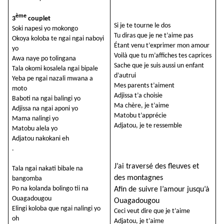
ème
3
couplet
Si je te tourne le dos
Soki napesi yo mokongo
Tu diras que je ne t’aime pas
Okoya koloba te ngai ngai naboyi
Étant venu t’exprimer mon amour
yo
Voilà que tu m’affiches tes caprices
Awa naye po tolingana
Sache que je suis aussi un enfant
Tala okomi kosalela ngai bipale
d’autrui
Yeba pe ngai nazali mwana a
Mes parents t’aiment
moto
Adjissa t’a choisie
Baboti na ngai balingi yo
Ma chère, je t’aime
Adjissa na ngai aponi yo
Matobu t’apprécie
Mama nalingi yo
Adjatou, je te ressemble
Matobu alela yo
Adjatou nakokani eh
.
J’ai traversé des fleuves et
Tala ngai nakati bibale na
des montagnes
bangomba
Po na kolanda bolingo tii na
Afin de suivre l’amour jusqu’à
Ouagadougou
Ouagadougou
Elingi koloba que ngai nalingi yo
Ceci veut dire que je t’aime
oh
Adjatou, je t’aime