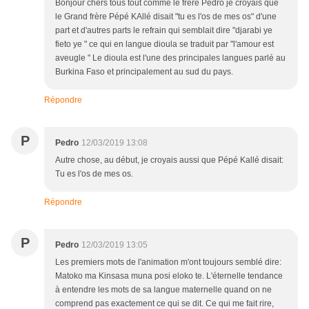
Bonjour chers tous tout comme le frère Pedro je croyais que
le Grand frère Pépé KAllé disait "tu es l'os de mes os" d'une
part et d'autres parts le refrain qui semblait dire "djarabi ye
fieto ye " ce qui en langue dioula se traduit par "l'amour est
aveugle " Le dioula est l'une des principales langues parlé au
Burkina Faso et principalement au sud du pays.
Répondre
P
Pedro
12/03/2019 13:08
Autre chose, au début, je croyais aussi que Pépé Kallé disait:
Tu es l'os de mes os.
Répondre
P
Pedro
12/03/2019 13:05
Les premiers mots de l'animation m'ont toujours semblé dire:
Matoko ma Kinsasa muna posi eloko te. L'éternelle tendance
à entendre les mots de sa langue maternelle quand on ne
comprend pas exactement ce qui se dit. Ce qui me fait rire,