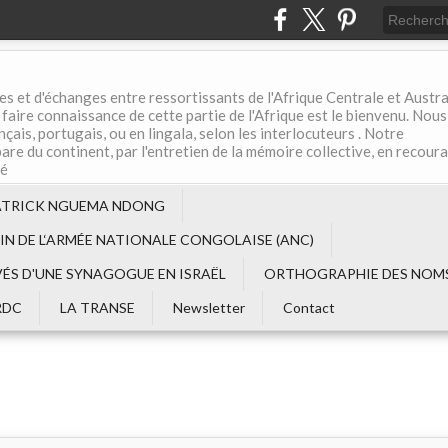
es et d'échanges entre ressortissants de l'Afrique Centrale et Austral
aire connaissance de cette partie de l'Afrique est le bienvenu. Nous
çais, portugais, ou en lingala, selon les interlocuteurs . Notre
are du continent, par l'entretien de la mémoire collective, en recour
té
ATRICK NGUEMA NDONG
EIN DE L‘ARMÉE NATIONALE CONGOLAISE (ANC)
VÉS D'UNE SYNAGOGUE EN ISRAËL
ORTHOGRAPHIE DES NOMS
RDC
LA TRANSE
Newsletter
Contact