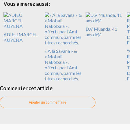
Vous aimerez aussi :
D.V Muanda, 41
ADIEU MARCEL
ans déjà
KUYENA
« À la Savana » &
"
« Mobali
R
Nakobala »,
P
offerts par l’Ami
T
commun, parmi les
L
titres recherchés.
F
Commenter cet article
Ajouter un commentaire