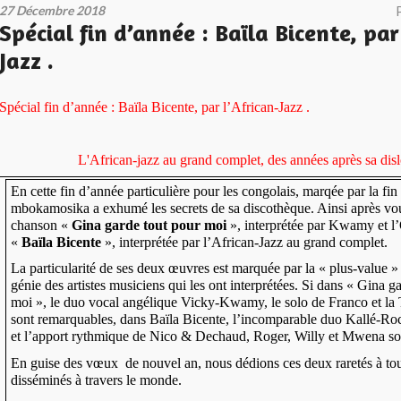
27 Décembre 2018
Spécial fin d’année : Baïla Bicente, par
Jazz .
Spécial fin d’année : Baïla Bicente, par l’African-Jazz .
L'African-jazz au grand complet, des années après sa disl
En cette fin d’année particulière pour les congolais, marqée par la fi
mbokamosika a exhumé les secrets de sa discothèque. Ainsi après vou
chanson «
Gina garde tout pour moi
», interprétée par Kwamy et l
«
Baïla Bicente
», interprétée par l’African-Jazz au grand complet.
La particularité de ses deux œuvres est marquée par la « plus-value »
génie des artistes musiciens qui les ont interprétées. Si dans « Gina g
moi », le duo vocal angélique Vicky-Kwamy, le solo de Franco et l
sont remarquables, dans Baïla Bicente, l’incomparable duo Kallé-Ro
et l’apport rythmique de Nico & Dechaud, Roger, Willy et Mwena so
En guise des vœux de nouvel an, nous dédions ces deux raretés à tou
disséminés à travers le monde.