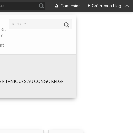
Connexion
+
Créer mon blog
e .
 y
ant
 ETHNIQUES AU CONGO BELGE