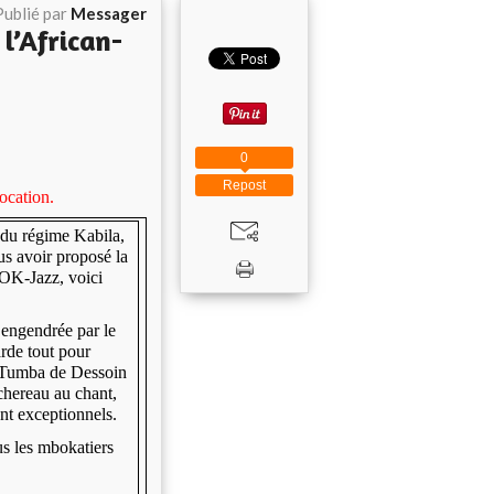
Publié par
Messager
 l’African-
0
Repost
ocation.
n du régime Kabila,
s avoir proposé la
’OK-Jazz, voici
 engendrée par le
arde tout pour
a Tumba de Dessoin
chereau au chant,
nt exceptionnels.
s les mbokatiers