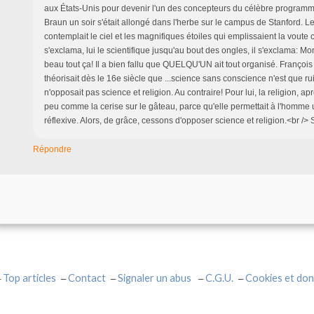
aux États-Unis pour devenir l'un des concepteurs du célèbre program
Braun un soir s'était allongé dans l'herbe sur le campus de Stanford. Le
contemplait le ciel et les magnifiques étoiles qui emplissaient la voute cé
s'exclama, lui le scientifique jusqu'au bout des ongles, il s'exclama: Mo
beau tout ça! Il a bien fallu que QUELQU'UN ait tout organisé. François 
théorisait dès le 16e siècle que ...science sans conscience n'est que ru
n'opposait pas science et religion. Au contraire! Pour lui, la religion, apr
peu comme la cerise sur le gâteau, parce qu'elle permettait à l'homm
réflexive. Alors, de grâce, cessons d'opposer science et religion.<br /
Répondre
Top articles
Contact
Signaler un abus
C.G.U.
Cookies et don