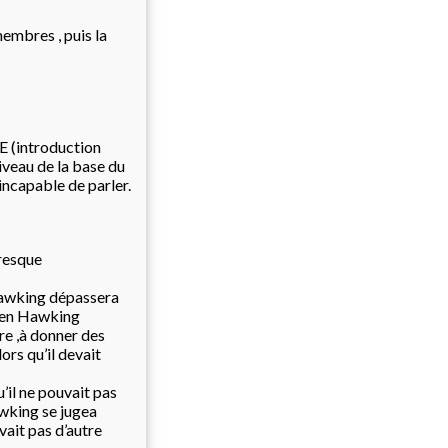
embres , puis la
 (introduction
iveau de la base du
 incapable de parler
.
presque
Hawking dépassera
phen Hawking
ire ,à donner des
ors qu’il devait
’il ne pouvait pas
awking se jugea
vait pas d’autre