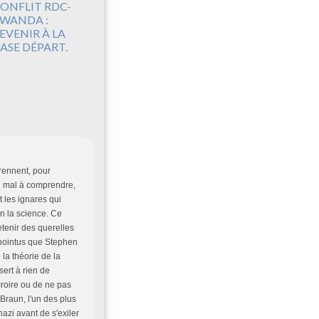
ONFLIT RDC-
WANDA :
EVENIR À LA
ASE DÉPART.
rennent, pour
du mal à comprendre,
t les ignares qui
 en la science. Ce
etenir des querelles
 pointus que Stephen
 la théorie de la
sert à rien de
croire ou de ne pas
 Braun, l'un des plus
azi avant de s'exiler