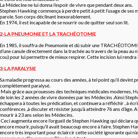
La Médecine ne lui donna l’espoir de vivre que pendant deux ans.
Stephen Hawking commença à perdre petit à petit l’usage de ses m
parole. Son corps déclinant inexorablement.
En 1974, il est incapable de se nourrir ou de quitter seul son lit.
2-LA PNEUMONIE ET LA TRACHÉOTOMIE
En 1985, il souffra de Pneumonie et dû subir une TRACHÉOTOMIE
d’une canule directement dans la trachée au travers de la peau au n
cou) pour lui permettre de mieux respirer. Cette incision lui rendra
3-LA PARALYSIE
Sa maladie progressa au cours des années, à tel point qu’il devint 
complètement paralysé.
Mais grâce aux prouesses des techniques médicales modernes, 
de loin les 2 années de vivre données par les Médecins .Ainsi Ste
échappera à toutes les prédication, et continuera a réfléchir , à écr
conférences ,à discuter et résister jusqu’à atteindre 76 ans d’âge. Al
mourir à 23 ans selon les Médecins.
Ceci augmenta encore l’orgueil de Stephen Hawking qui déclara qu
encore mourir, puisqu’il avait beaucoup encore à faire. Stephen H
encore très important pour éclaircir cette société ignorante qui n’a