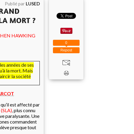
Publié par
LUSED
GRAND
LA MORT ?
EPHEN HAWKING
0
Repost
es années de ses
qu’à la mort. Mais
ircir la société
ARCOT
qu’il est affecté par
(SLA)
,
plus connu
ve paralysante. Une
eurones commandent
enlève presque tout