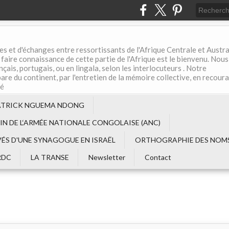
es et d'échanges entre ressortissants de l'Afrique Centrale et Austral
aire connaissance de cette partie de l'Afrique est le bienvenu. Nous
çais, portugais, ou en lingala, selon les interlocuteurs . Notre
are du continent, par l'entretien de la mémoire collective, en recour
té
ATRICK NGUEMA NDONG
EIN DE L‘ARMÉE NATIONALE CONGOLAISE (ANC)
VÉS D'UNE SYNAGOGUE EN ISRAËL
ORTHOGRAPHIE DES NOMS
RDC
LA TRANSE
Newsletter
Contact