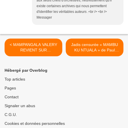
aux seuls chefs d'orchestres, heureusement qu'il
existe certaines archives qui nous permettent
d'identifier les véritables auteurs .<br /> <br />
Messager
< MAMPANGALA VALERY
Jadis censurée « MAMBU
REVIENT SUR
KU NTUALA » de Paul
L’HISTORIQUE DE SUPER
Mwanga en 2ème diffusion
TUKINA.
sur mbokamosika. >
Hébergé par Overblog
Top articles
Pages
Contact
Signaler un abus
C.G.U.
Cookies et données personnelles