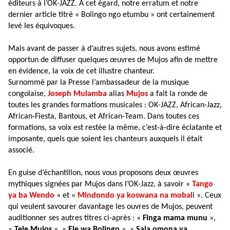
éditeurs à l’OK-JAZZ. À cet égard, notre erratum et notre
dernier article titré « Bolingo ngo etumbu » ont certainement
levé les équivoques.
Mais avant de passer à d’autres sujets, nous avons estimé
opportun de diffuser quelques œuvres de Mujos afin de mettre
en évidence, la voix de cet illustre chanteur.
Surnommé par la Presse l’ambassadeur de la musique
congolaise,
Joseph Mulamba
alias
Mujos
a fait la ronde de
toutes les grandes formations musicales : OK-JAZZ, African-Jazz,
African-Fiesta, Bantous, et African-Team. Dans toutes ces
formations, sa voix est restée la même, c’est-à-dire éclatante et
imposante, quels que soient les chanteurs auxquels il était
associé.
En guise d’échantillon, nous vous proposons deux œuvres
mythiques signées par Mujos dans l’OK-Jazz, à savoir «
Tango
ya ba Wendo
» et «
Mindondo ya koswana na mobal
i ». Ceux
qui veulent savourer davantage les ouvres de Mujos, peuvent
auditionner ses autres titres ci-après : «
Finga mama munu
»,
«
Tele Mujos
», «
Ele wa Bolingo
», «
Sala
omona ya