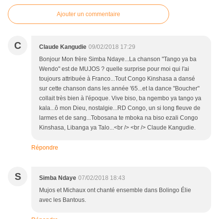
Ajouter un commentaire
C
Claude Kangudie
09/02/2018 17:29
Bonjour Mon frère Simba Ndaye...La chanson "Tango ya ba
Wendo" est de MUJOS ? quelle surprise pour moi qui l'ai
toujours attribuée à Franco...Tout Congo Kinshasa a dansé
sur cette chanson dans les année '65...et la dance "Boucher"
collait très bien à l'époque. Vive biso, ba ngembo ya tango ya
kala...ô mon Dieu, nostalgie...RD Congo, un si long fleuve de
larmes et de sang...Tobosana te mboka na biso ezali Congo
Kinshasa, Libanga ya Talo...<br /> <br /> Claude Kangudie.
Répondre
S
Simba Ndaye
07/02/2018 18:43
Mujos et Michaux ont chanté ensemble dans Bolingo Élie
avec les Bantous.