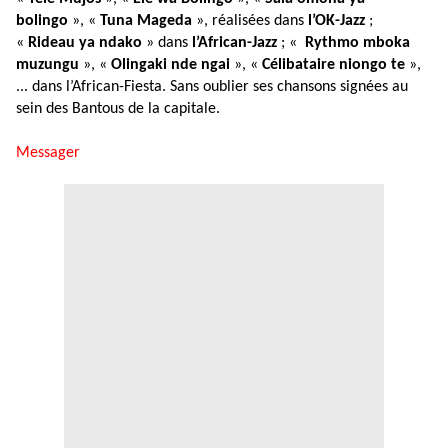
bolingo
», «
Tuna Mageda
», réalisées dans
l’OK-Jazz
;
«
Rideau ya ndako
» dans
l’African-Jazz
; «
Rythmo mboka
muzungu
», «
Olingaki nde ngai
», «
Célibataire niongo
te
»,
... dans l’African-Fiesta. Sans oublier ses chansons signées au
sein des Bantous de la capitale.
Messager