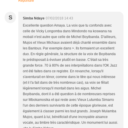
Répondre
S
Simba Ndaye
07/02/2018 14:43
Excellente question Amaya. La voix que tu confonds avec
celle de Vicky Longomba dans Mindondo na koswana na
mobali n'est autre que celle de Michel Boyibanda. D'ailleurs,
Mujos et Vieux Michaux avaient déjà chanté ensemble dans
les Bantous. Par exemple dans >. Ils formaient un excellent
duo. En règle générale, la structure de la voix de Boyibanda
le prédisposait à évoluer plutôt en basse. C'était sa très
grande force. 70 à 80% de ses interprétations dans l'OK Jazz
ont été faites dans ce registre. En revanche, lorsqu'il
s'aventurait en ténor, comme dans le titre qui nous intéresse
(et il l'a fait dans de très nombreux cas), sa voix se fêlait
légèrement lorsqu'il montait dans les aigus. Michel
Boyibanda, dont il a été question à de nombreuses reprises
sur Mbokamosika et qui reste avec Vieux Lutumba Simarro
l'un des derniers survivants de cette époque glorieuse, est
également à classer parmi les tout grands. Joseph Mulamba
Mujos, quant à lui, bénéficiait d'une incroyable aisance
vocale, au timbre très caractéristique. Un monument lui aussi.