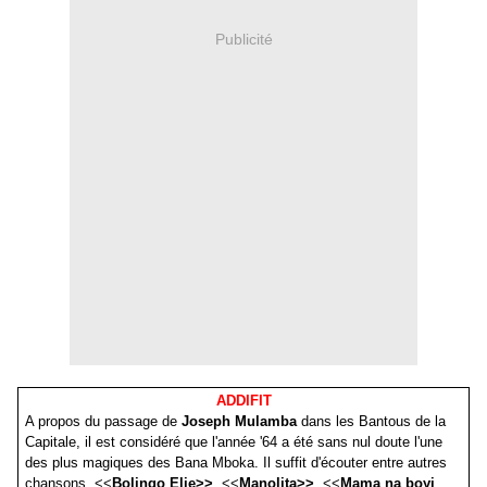
Publicité
ADDIFIT
A propos du passage de
Joseph Mulamba
dans les Bantous de la
Capitale, il est considéré que l'année '64 a été sans nul doute l'une
des plus magiques des Bana Mboka. Il suffit d'écouter entre autres
chansons, <<
Bolingo Elie>>
, <<
Manolita>>
, <<
Mama na boyi