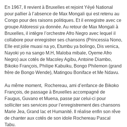
En 1967, Il revient à Bruxelles et rejoint Yéyé National
pour pallier à l’absence de Max Mongali qui est retenu au
Congo pour des raisons politiques. Et il enregistre avec ce
groupe Aldoressi ya donnée. Au retour de Max Mongali à
Bruxelles, il intègre l’orchestre Afro Negro avec lequel il
collabore pour enregistrer ses chansons (Princessia Nono,
Elle est jolie muasi na yo, Etumbu ya bolingo, Dis venica,
Nayoki yo na sango M.H, Maloba mibale, Oyeme Afro
Negro) aux cotés de Macoley Agibu, Antoine Diambo,
Bikoko François, Philipe Kabuiku, Bongo Philemon (grand
frère de Bongo Wende), Matingou Boniface et Me Ndavu.
Au même moment, Rochereau, ami d’enfance de Bikoko
François, de passage à Bruxelles accompagné de
Faugus, Guvano et Muena, passe par celui-ci pour
solliciter ses services pour l’enregistrement des chansons
Marie Jea, Grand lac et Humanité. Il réalise enfin son rêve
de chanter aux cotés de son idole Rochereau Pascal
Tabu.