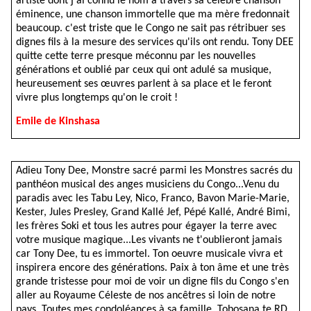
artiste dont j'ai connu le nom à travers sa célèbre chanson
éminence, une chanson immortelle que ma mère fredonnait
beaucoup. c'est triste que le Congo ne sait pas rétribuer ses
dignes fils à la mesure des services qu'ils ont rendu. Tony DEE
quitte cette terre presque méconnu par les nouvelles
générations et oublié par ceux qui ont adulé sa musique,
heureusement ses œuvres parlent à sa place et le feront
vivre plus longtemps qu'on le croit !
Emile de Kinshasa
Adieu Tony Dee, Monstre sacré parmi les Monstres sacrés du
panthéon musical des anges musiciens du Congo...Venu du
paradis avec les Tabu Ley, Nico, Franco, Bavon Marie-Marie,
Kester, Jules Presley, Grand Kallé Jef, Pépé Kallé, André Bimi,
les frères Soki et tous les autres pour égayer la terre avec
votre musique magique...Les vivants ne t'oublieront jamais
car Tony Dee, tu es immortel. Ton oeuvre musicale vivra et
inspirera encore des générations. Paix à ton âme et une très
grande tristesse pour moi de voir un digne fils du Congo s'en
aller au Royaume Céleste de nos ancêtres si loin de notre
pays. Toutes mes condoléances à sa famille. Tobosana te RD