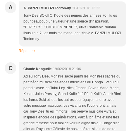
A
A. PANZU MULOZI Tonton-dy
20/02/2018 13:23
Tony Dée BOKITO, l'idole des jeunes des années 70. Tu es
pour beaucoup une valeur et une source d'inspiration.
"TOPESI YE KOMBO ÉMINENCE", etikali souvenir. Noloba
lisusu nini? Les mots me manquent. <br /> A. PANZU MULOZI
Tonton-dy
Répondre
C
Claude Kangudie
19/02/2018 21:06
Adieu Tony Dee, Monstre sacré parmi les Monstres sacrés du
panthéon musical des anges musiciens du Congo...Venu du
paradis avec les Tabu Ley, Nico, Franco, Bavon Marie-Marie,
Kester, Jules Presley, Grand Kallé Jef, Pépé Kallé, André Bimi,
les frères Soki et tous les autres pour égayer la terre avec
votre musique magique...Les vivants ne t'oublieront jamais
car Tony Dee, tu es immortel. Ton oeuvre musicale vivra et
inspirera encore des générations. Paix à ton âme et une très
grande tristesse pour moi de voir un digne fils du Congo s'en
aller au Royaume Céleste de nos ancêtres si loin de notre