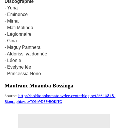
Discographie
- Yuna
- Eminence
- Mirna
- Mati Motindo
- Légionnaire
- Gina
- Maguy Panthera
- Aldorissi ya donnée
- Léonie
- Evelyne fée
- Princessia Nono
Maufranc Muamba Bossinga
Source:
http://bokitobokomatonydee.centerblog.net/2510818-
Biographie-de-TONY-DEE-BOKITO