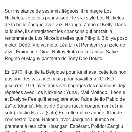
Sur insistance de ses amis liégeois, il réintègre Los
Nickelos, cette fois pour asseoir le vrai style Los Nickelos
de la belle époque avec Zizi Nzanga, Zatho et Kelly. Dans
la foulée, ils enregistrent les chansons qui ont fait la
renommée de Los Nickelos telles que Pili-pili, Bibi ya poso
moko, Dédé, Vie ya moto, Léa Lili et Pembeni ya nzete de
Zizi ; Éminence, Gina, Nakoyekola na kokanisa, Salve
Regina et Maguy panthera de Tony Dee Bokito.
En 1970, il quitte la Belgique pour Kinshasa, cette fois non
pas pour les vacances mais pour travailler à l’ORND
jusqu'en 1974, avec dans ses bagages des chansons déjà
répétées avec Los Nickelos : Yuna , Mati Motindo , Léonie
et Evelyne Fee qu’il enregistre avec l’aide de Ilo Pablo de
Zaïko (drums), Mujos de Stukas (accompagnement et mi-
solo), Justin Nzeza (solo).En cette même année, Il fonde
l’orchestre Tabou National avec Jacques Lutumba et
prennent à leur côté Kisangani Espérant, Polidor Zangilu