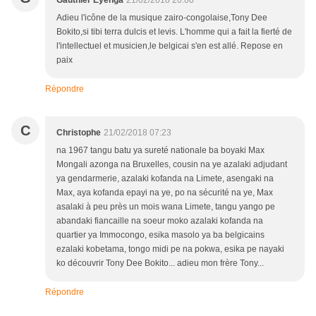
Adieu l'icône de la musique zairo-congolaise,Tony Dee
Bokito,si tibi terra dulcis et levis. L'homme qui a fait la fierté de
l'intellectuel et musicien,le belgicai s'en est allé. Repose en
paix
Répondre
C
Christophe
21/02/2018 07:23
na 1967 tangu batu ya sureté nationale ba boyaki Max
Mongali azonga na Bruxelles, cousin na ye azalaki adjudant
ya gendarmerie, azalaki kofanda na Limete, asengaki na
Max, aya kofanda epayi na ye, po na sécurité na ye, Max
asalaki à peu près un mois wana Limete, tangu yango pe
abandaki fiancaille na soeur moko azalaki kofanda na
quartier ya Immocongo, esika masolo ya ba belgicains
ezalaki kobetama, tongo midi pe na pokwa, esika pe nayaki
ko découvrir Tony Dee Bokito... adieu mon frère Tony...
Répondre