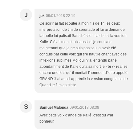
J
jpk
09/01/2018 22:19
Ce soir j' ai fait écouter à mon fils de 14 les deux
interprétation de timide sérénade et lui ai demandé
laquelle lui palisait.Sans hésiter il a choisi la version
Kallé. C'était mon choix aussi et je constate
maintenant que je ne suis pas seul a avoir été
conquis par cette voix qui tire haut le chant avec des
inflexions sublimes Moi qui n' ai entendu parlé
abondamment de Kallé qu' à sa mort je <br /> réalise
encore une fois qu' il méritait l'honneur d' être appelé
GRAND.J' ai aussi apprécié la version congolaise de
Quand le film est triste
S
Samuel Malonga
09/01/2018 08:38
Avec cette voix d'ange de Kallé, c'est du vrai
bonheur.