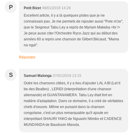
P
Petit Bizet
08/01/2018 14:28
Excellent article, il y a là quelques pistes que je ne
connaissais pas. Je me permets de rajouter aussi "Pole m'ze",
que le Seigneur Tabu Ley a repris de Myriam Makeba.<br />
Je peux aussi citer l'Orchestre Ryco-Jazz qui au début des
années 60 a repris une chanson de Gilbert Bécaud, "Mama
na ngaï".
Répondre
S
Samuel Malonga
07/01/2018 13:15
Outre les chansons citées, il y a lieu d'ajouter LAL A BI (Let it
be des Beatles) , LERIDI (interprétation d'une chanson
allemande) et GUANTANAMERA. Tabu Ley était fort en
matière d'adaptation. Dans ce domaine, il a créé de véritables
chefs d'oeuvre. Même en puisant dans la chanson
congolaise, c'est un plus remarquable qu'il ajoute en
interprétant SHAURI YAKO de Nguashi Ntimbo et CADENCE
MUNDANDA de Baudouin Mavula.