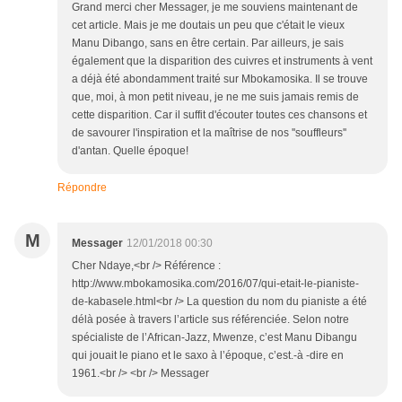
Grand merci cher Messager, je me souviens maintenant de
cet article. Mais je me doutais un peu que c'était le vieux
Manu Dibango, sans en être certain. Par ailleurs, je sais
également que la disparition des cuivres et instruments à vent
a déjà été abondamment traité sur Mbokamosika. Il se trouve
que, moi, à mon petit niveau, je ne me suis jamais remis de
cette disparition. Car il suffit d'écouter toutes ces chansons et
de savourer l'inspiration et la maîtrise de nos ''souffleurs''
d'antan. Quelle époque!
Répondre
M
Messager
12/01/2018 00:30
Cher Ndaye,<br /> Référence :
http://www.mbokamosika.com/2016/07/qui-etait-le-pianiste-
de-kabasele.html<br /> La question du nom du pianiste a été
délà posée à travers l’article sus référenciée. Selon notre
spécialiste de l’African-Jazz, Mwenze, c’est Manu Dibangu
qui jouait le piano et le saxo à l’époque, c’est.-à -dire en
1961.<br /> <br /> Messager