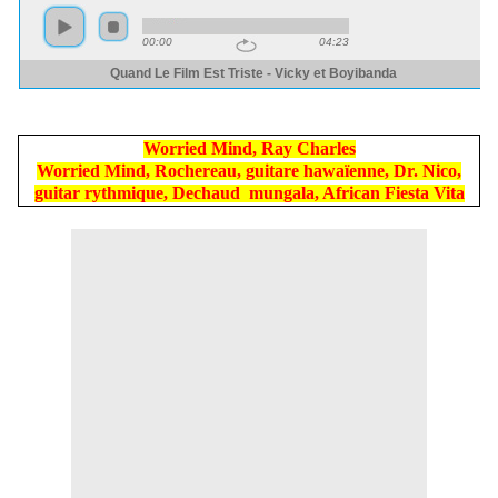
Worried Mind, Ray Charles
Worried Mind, Rochereau, guitare hawaïenne, Dr. Nico,
guitar rythmique, Dechaud mungala, African Fiesta Vita