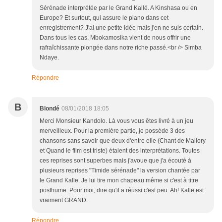
Sérénade interprétée par le Grand Kallé. A Kinshasa ou en
Europe? Et surtout, qui assure le piano dans cet
enregistrement? J'ai une petite idée mais j'en ne suis certain.
Dans tous les cas, Mbokamosika vient de nous offrir une
rafraîchissante plongée dans notre riche passé.<br /> Simba
Ndaye.
Répondre
B
Blondé
08/01/2018 18:05
Merci Monsieur Kandolo. Là vous vous êtes livré à un jeu
merveilleux. Pour la première partie, je possède 3 des
chansons sans savoir que deux d'entre elle (Chant de Mallory
et Quand le film est triste) étaient des interprétations. Toutes
ces reprises sont superbes mais j'avoue que j'a écouté à
plusieurs reprises "Timide sérénade" la version chantée par
le Grand Kalle. Je lui tire mon chapeau même si c'est à titre
posthume. Pour moi, dire qu'il a réussi c'est peu. Ah! Kalle est
vraiment GRAND.
Répondre