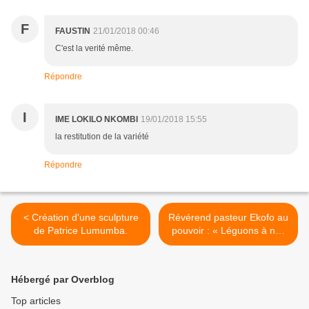
F
FAUSTIN
21/01/2018 00:46
C'est la verité même.
Répondre
I
IME LOKILO NKOMBI
19/01/2018 15:55
la restitution de la variété
Répondre
< Création d'une sculpture
Révérend pasteur Ekofo au
de Patrice Lumumba.
pouvoir : « Léguons à nos
enfants un pays où l’État
existe réellement » >
Hébergé par Overblog
Top articles