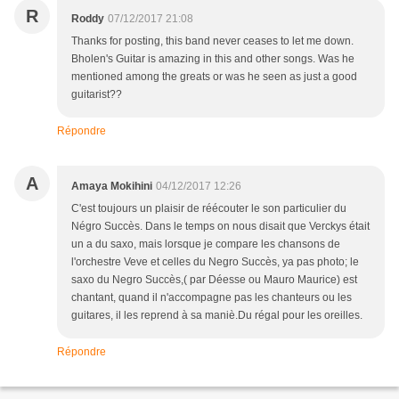
R
Roddy
07/12/2017 21:08
Thanks for posting, this band never ceases to let me down.
Bholen's Guitar is amazing in this and other songs. Was he
mentioned among the greats or was he seen as just a good
guitarist??
Répondre
A
Amaya Mokihini
04/12/2017 12:26
C'est toujours un plaisir de réécouter le son particulier du
Négro Succès. Dans le temps on nous disait que Verckys était
un a du saxo, mais lorsque je compare les chansons de
l'orchestre Veve et celles du Negro Succès, ya pas photo; le
saxo du Negro Succès,( par Déesse ou Mauro Maurice) est
chantant, quand il n'accompagne pas les chanteurs ou les
guitares, il les reprend à sa maniè.Du régal pour les oreilles.
Répondre