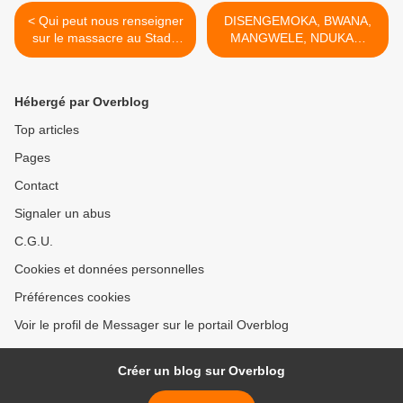
< Qui peut nous renseigner
DISENGEMOKA, BWANA,
sur le massacre au Stade
MANGWELE, NDUKA…
de Mbuji-Mayi ?
CES VRAIS CHAMPIONS
DES ANNÉES ‘50 ! >
Hébergé par Overblog
Top articles
Pages
Contact
Signaler un abus
C.G.U.
Cookies et données personnelles
Préférences cookies
Voir le profil de Messager sur le portail Overblog
Créer un blog sur Overblog