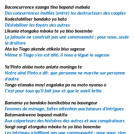
Baconcurrence ezanga tina bapanzi mabala
Des concurrences inutiles (entre) les destructeurs des couples
Kodestabiliser bandako ya bato
Déstabiliser les foyers des autres
Likunia etongaka mboka te ya biso bosembo
La jalousie ne construit pas une communauté ; pour nous, seule
la droiture
Ata ko Tiago akende atikela biso sagesse
Même si Tiago s’en est allé, il nous a légué la sagesse
Ya’Pinto aloba moto aniata moninga te
Notre aîné Pinto a dit: que personne ne marche sur personne
d’autre
Tongo etanaka moyi engalaka po na moto nyonso o
C’est pour tous qu’il fait jour et que le soleil brille
Bamama ya bandako bomikebisa na basongeur
Femmes de ménage, faites attention aux faiseurs d’intrigues
Batamankweno bapanzi makita
Aux colporteurs des histoires des autres et aux conspirateurs
Songi-songi etongaka mboka te ya biso bosembo
Les intrigues n’édifient pas une communauté ; pour nous, rien