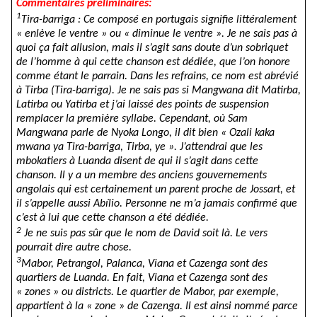
Commentaires préliminaires:
1
Tira-barriga : Ce composé en portugais signifie littéralement
« enlève le ventre » ou « diminue le ventre ». Je ne sais pas à
quoi ça fait allusion, mais il s’agit sans doute d’un sobriquet
de l’homme à qui cette chanson est dédiée, que l’on honore
comme étant le parrain. Dans les refrains, ce nom est abrévié
à Tirba (Tir
a
-ba
rriga
). Je ne sais pas si Mangwana dit Matirba,
Latirba ou Yatirba et j’ai laissé des points de suspension
remplacer la première syllabe. Cependant, où Sam
Mangwana parle de Nyoka Longo, il dit bien « Ozali kaka
mwana ya Tira-barriga, Tirba, ye ». J’attendrai que les
mbokatiers à Luanda disent de qui il s’agit dans cette
chanson. Il y a un membre des anciens gouvernements
angolais qui est certainement un parent proche de Jossart, et
il s’appelle aussi Abílio. Personne ne m’a jamais confirmé que
c’est à lui que cette chanson a été dédiée.
2
Je ne suis pas sûr que le nom de David soit là. Le vers
pourrait dire autre chose.
3
Mabor, Petrangol, Palanca, Viana et Cazenga sont des
quartiers de Luanda. En fait, Viana et Cazenga sont des
« zones » ou districts. Le quartier de Mabor, par exemple,
appartient à la « zone » de Cazenga. Il est ainsi nommé parce