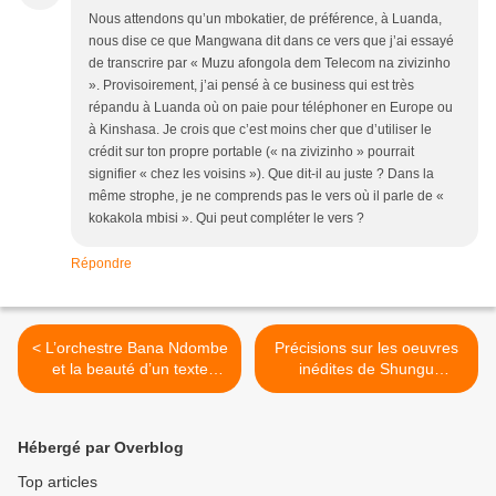
Nous attendons qu’un mbokatier, de préférence, à Luanda,
nous dise ce que Mangwana dit dans ce vers que j’ai essayé
de transcrire par « Muzu afongola dem Telecom na zivizinho
». Provisoirement, j’ai pensé à ce business qui est très
répandu à Luanda où on paie pour téléphoner en Europe ou
à Kinshasa. Je crois que c’est moins cher que d’utiliser le
crédit sur ton propre portable (« na zivizinho » pourrait
signifier « chez les voisins »). Que dit-il au juste ? Dans la
même strophe, je ne comprends pas le vers où il parle de «
kokakola mbisi ». Qui peut compléter le vers ?
Répondre
< L’orchestre Bana Ndombe
Précisions sur les oeuvres
et la beauté d’un texte
inédites de Shungu
inédit
Wembadio dit Papa
Wemba de 1970 à 1977 >
Hébergé par Overblog
Top articles