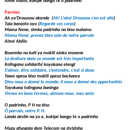
Aimé Abílio, kokipé bango te o padrinho
Paroles:
Ah ya’Droussou akende (
Ah! L’ainé Droussou s’en est allé
)
Tala banzoto oyo (
Regarde ces corps
)
Mama Nene, simba padrinho na biso malamu
Mama Nené, prenez bien soin de notre parrain
Aimé Abílio
Bosembo na kati ya mokili eloko monene
La droiture dans ce monde est très importante
Kolingana solidarité koyokana elengi
S’aimer, être solidaire, s’entendre, c’est si doux
Yawe apesa biso mokili apesa bachance
Dieu nous a donné le monde; il nous a donné des opportunités
Toyokana tolingana baninga
Vivons en bons termes, aimons-nous, mes amis
O padrinho, P H na biso
Ô parrain, notre P. H.
Landa destin na yo e, kokipé bango te o padrinho
Muzu afungola dem Telecom na zivizinho