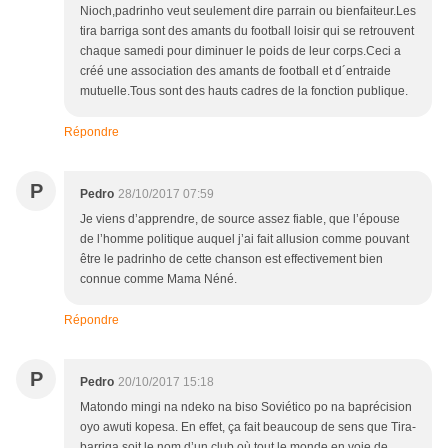
Nioch,padrinho veut seulement dire parrain ou bienfaiteur.Les
tira barriga sont des amants du football loisir qui se retrouvent
chaque samedi pour diminuer le poids de leur corps.Ceci a
créé une association des amants de football et d´entraide
mutuelle.Tous sont des hauts cadres de la fonction publique.
Répondre
P
Pedro
28/10/2017 07:59
Je viens d’apprendre, de source assez fiable, que l’épouse
de l’homme politique auquel j’ai fait allusion comme pouvant
être le padrinho de cette chanson est effectivement bien
connue comme Mama Néné.
Répondre
P
Pedro
20/10/2017 15:18
Matondo mingi na ndeko na biso Soviético po na baprécision
oyo awuti kopesa. En effet, ça fait beaucoup de sens que Tira-
barriga soit le nom d’un club où tout le monde en voie de