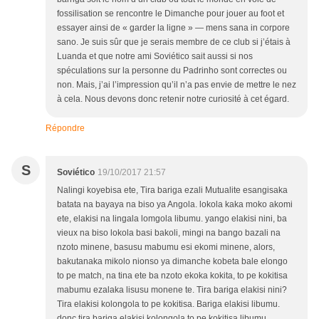
fossilisation se rencontre le Dimanche pour jouer au foot et
essayer ainsi de « garder la ligne » — mens sana in corpore
sano. Je suis sûr que je serais membre de ce club si j’étais à
Luanda et que notre ami Soviético sait aussi si nos
spéculations sur la personne du Padrinho sont correctes ou
non. Mais, j’ai l’impression qu’il n’a pas envie de mettre le nez
à cela. Nous devons donc retenir notre curiosité à cet égard.
Répondre
S
Soviético
19/10/2017 21:57
Nalingi koyebisa ete, Tira bariga ezali Mutualite esangisaka
batata na bayaya na biso ya Angola. lokola kaka moko akomi
ete, elakisi na lingala lomgola libumu. yango elakisi nini, ba
vieux na biso lokola basi bakoli, mingi na bango bazali na
nzoto minene, basusu mabumu esi ekomi minene, alors,
bakutanaka mikolo nionso ya dimanche kobeta bale elongo
to pe match, na tina ete ba nzoto ekoka kokita, to pe kokitisa
mabumu ezalaka lisusu monene te. Tira bariga elakisi nini?
Tira elakisi kolongola to pe kokitisa. Bariga elakisi libumu.
donc tira bariga elakisi kolongola to pe kokitisa libumu.