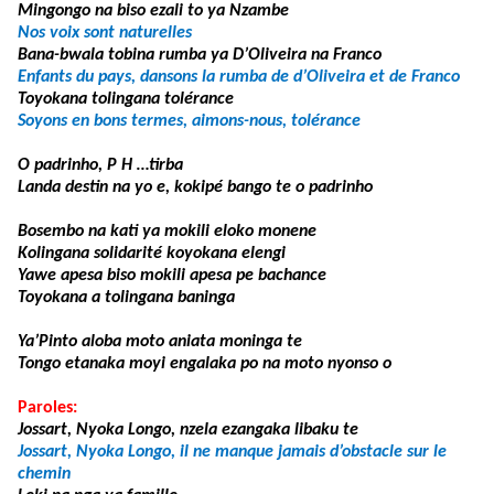
Mingongo na biso ezali to ya Nzambe
Nos voix sont naturelles
Bana-bwala tobina rumba ya D’Oliveira na Franco
Enfants du pays, dansons la rumba de d’Oliveira et de Franco
Toyokana tolingana tolérance
Soyons en bons termes, aimons-nous, tolérance
O padrinho, P H …tirba
Landa destin na yo e, kokipé bango te o padrinho
Bosembo na kati ya mokili eloko monene
Kolingana solidarité koyokana elengi
Yawe apesa biso mokili apesa pe bachance
Toyokana a tolingana baninga
Ya’Pinto aloba moto aniata moninga te
Tongo etanaka moyi engalaka po na moto nyonso o
Paroles:
Jossart, Nyoka Longo, nzela ezangaka libaku te
Jossart, Nyoka Longo, il ne manque jamais d’obstacle sur le
chemin