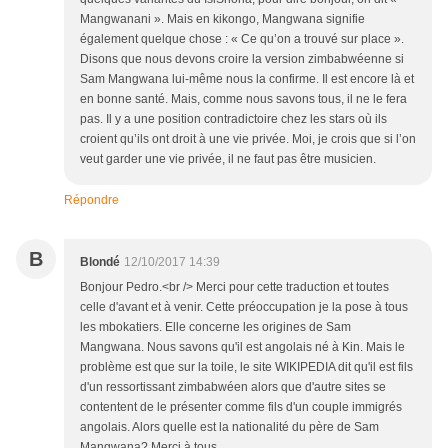
Mangwanani ». Mais en kikongo, Mangwana signifie
également quelque chose : « Ce qu’on a trouvé sur place ».
Disons que nous devons croire la version zimbabwéenne si
Sam Mangwana lui-même nous la confirme. Il est encore là et
en bonne santé. Mais, comme nous savons tous, il ne le fera
pas. Il y a une position contradictoire chez les stars où ils
croient qu’ils ont droit à une vie privée. Moi, je crois que si l’on
veut garder une vie privée, il ne faut pas être musicien.
Répondre
B
Blondé
12/10/2017 14:39
Bonjour Pedro.<br /> Merci pour cette traduction et toutes
celle d'avant et à venir. Cette préoccupation je la pose à tous
les mbokatiers. Elle concerne les origines de Sam
Mangwana. Nous savons qu'il est angolais né à Kin. Mais le
problème est que sur la toile, le site WIKIPEDIA dit qu'il est fils
d'un ressortissant zimbabwéen alors que d'autre sites se
contentent de le présenter comme fils d'un couple immigrés
angolais. Alors quelle est la nationalité du père de Sam
Mangwana? Merci à tous.