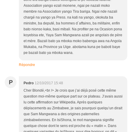
Association yango ezali monene, ngai pe nazali moko
membre na Association yango Tira bariga. Ngai nde nazali
chargé na yango ya Press. na kati na yango, okokuta ba
ministre, ba deputé, ba hommes d´affaires, ba militaire, enfin
bato nionso kaka, basi mibali. Na profiter pe na Ocasion pona
koyebisa ete, Yaya Sam Mangwana azali pe angolais de père
et mère. Bazali bato ya mboka moko babenga awa na Angola
Mukaba, na Province ya Uige. abotama kuna pe baboti baye
pe bazali bato ya mboka wana.
Répondre
P
Pedro
12/10/2017 15:48
Cher Blondé,<br /> Je crois que j’ai déjà posé cette même
question moi-même quelque part sur ce plateau. J’avais aussi
lu cette affirmation sur Wikipedia. Après quelques
déplacements au Zimbabwe, je sais pourquoi quelqu’un dirait
que Sam Mangwana a des origines paternelles
zimbabwéennes. En IsiShona, le mot mangwana signifie
quelque chose dont le sens est proche du « matin ». Dans
quelques variantes du IsiShona, pour dire bonjour, on dit «