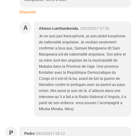
Répondre
A
Afonso Lumfuankenda.
20/10/2017 07:56
Je ne suis pas francophone, je suis plutot lusophone.
de nationalité angolaise. Je voullais seulement
confirmer a tous que, Samuel Mangwana dit Sam
Mangwana est de natiomalité angolaise. Son père et
sa mère sont des angolais de la municipalité de
Mukaba dans la Province de Uige. Une province
frontalier avec la Repúblique Democratique du
Congo et il est né là ba, avant de fuir la guerre de
liberation contre le portugais avec se parent au pays
voisin. Moi aussi je suis de là. d´ailleurs dans une
interview qu´il a fait a la Radio National d´Angola, il a
parlé de son enfance. vous pouvez l´acompagné a
Mboka Mosika. Merçi.
P
Pedro
09/10/2017 08:12