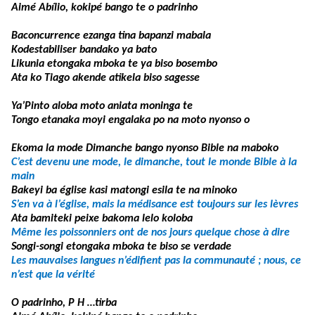
Aimé Abílio, kokipé bango te o padrinho
Baconcurrence ezanga tina bapanzi mabala
Kodestabiliser bandako ya bato
Likunia etongaka mboka te ya biso bosembo
Ata ko Tiago akende atikela biso sagesse
Ya’Pinto aloba moto aniata moninga te
Tongo etanaka moyi engalaka po na moto nyonso o
Ekoma la mode Dimanche bango nyonso Bible na maboko
C’est devenu une mode, le dimanche, tout le monde Bible à la
main
Bakeyi ba église kasi matongi esila te na minoko
S’en va à l’église, mais la médisance est toujours sur les lèvres
Ata bamiteki peixe bakoma lelo koloba
Même les poissonniers ont de nos jours quelque chose à dire
Songi-songi etongaka mboka te biso se verdade
Les mauvaises langues n’édifient pas la communauté ; nous, ce
n’est que la vérité
O padrinho, P H …tirba