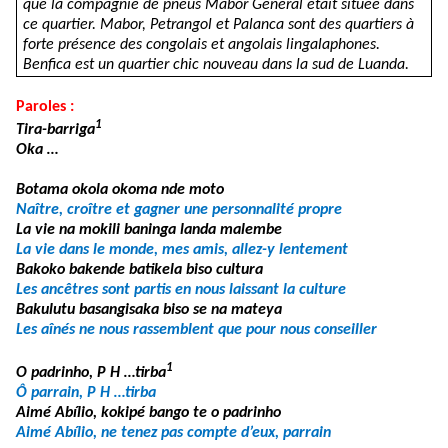
que la compagnie de pneus Mabor General était située dans
ce quartier. Mabor, Petrangol et Palanca sont des quartiers à
forte présence des congolais et angolais lingalaphones.
Benfica est un quartier chic nouveau dans la sud de Luanda.
Paroles :
1
Tira-barriga
Oka …
Botama okola okoma nde moto
Naître, croître et gagner une personnalité propre
La vie na mokili baninga landa malembe
La vie dans le monde, mes amis, allez-y lentement
Bakoko bakende batikela biso cultura
Les ancêtres sont partis en nous laissant la culture
Bakulutu basangisaka biso se na mateya
Les aînés ne nous rassemblent que pour nous conseiller
1
O padrinho, P H …tirba
Ô parrain, P H …tirba
Aimé Abílio, kokipé bango te o padrinho
Aimé Abílio, ne tenez pas compte d’eux, parrain