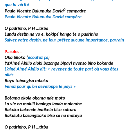
que la vérité
2
Paulo Vicente Balumuka David
compadre
Paulo Vicente Balumuka David compère
O padrinho, P H …tirba
Landa destin na yo e, kokipé bango te o padrinho
Suivez votre destin, ne leur prêtez aucune importance, parrain
Paroles :
Oka biloko (
écoutez ça
)
Ya’Aimé Abilio alobi bozonga bipayi nyonso bino bokende
L’aîné Aimé Abílio dit: « revenez de toute part où vous êtes
allés
Boya tobongisa mboka
Venez pour qu’on développe le pays »
Botama okola okoma nde moto
La vie na mokili baninga landa malembe
Bakoko bakende batikela biso cultura
Bakulutu basangisaka biso se na mateya
O padrinho, P H …tirba