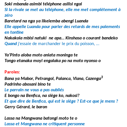
Soki mbanda asimbi téléphone asilisi ngai
Si la rivale se met au téléphone, elle me met complètement à
zéro
Baretard na nga ya likelemba abengi Luanda
Elle appelle Luanda pour parler des retards de mes paiements
en tontine
Nakakola mbisi natuki ne apa… Kinshasa o courant bandeko
Quand
j’essaie de marchander le prix du poisson, …
Ya’Pinto aloba moto aniata moninga te
Tongo etanaka moyi engalaka po na moto nyonso o
Paroles:
3
Bana ya Mabor, Petrangol, Palanca, Viana, Cazenga
Padrinho abosani bino te
Le parrain ne vous a pas oubliés
E bongo na Benfica, na siège ko, nakosi?
Et que dire de Benfica, qui est le siège ? Est-ce que je mens ?
Gerry Gérard, le baron
Lassa na Mangwana batongi moto te o
Lassa et Mangwana ne critiquent personne