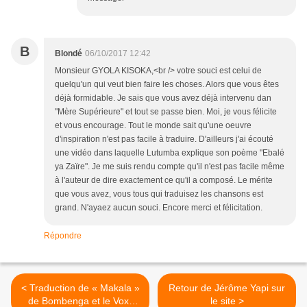
B
Blondé
06/10/2017 12:42
Monsieur GYOLA KISOKA,<br /> votre souci est celui de
quelqu'un qui veut bien faire les choses. Alors que vous êtes
déjà formidable. Je sais que vous avez déjà intervenu dan
"Mère Supérieure" et tout se passe bien. Moi, je vous félicite
et vous encourage. Tout le monde sait qu'une oeuvre
d'inspiration n'est pas facile à traduire. D'ailleurs j'ai écouté
une vidéo dans laquelle Lutumba explique son poème "Ebalé
ya Zaïre". Je me suis rendu compte qu'il n'est pas facile même
à l'auteur de dire exactement ce qu'il a composé. Le mérite
que vous avez, vous tous qui traduisez les chansons est
grand. N'ayaez aucun souci. Encore merci et félicitation.
Répondre
< Traduction de « Makala »
Retour de Jérôme Yapi sur
de Bombenga et le Vox-
le site >