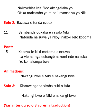
Nakoyebisa Ma’Sido akengelaka yo
Otika makambo ya mibali nyonso ya yo Niki
Solo 2:
Bazuwa e tonda nzoto
11
Bambanda otikaka e yasolo Niki
Natonda na zuwa ya nkoyi nakoki lelo koboma
Pont:
15
Koboya te Niki motema ekosuwa
La vie na nga echangé nakomi nde na suka
Yo ko nakanga bwe
Animations:
Nakangi bwe e Niki e nakangi bwe
Solo 3
:
Kiamwangana simba suki o tata
Nakangi bwe e Niki e nakangi bwe
(
Variantes du solo 3 après la traduction
)