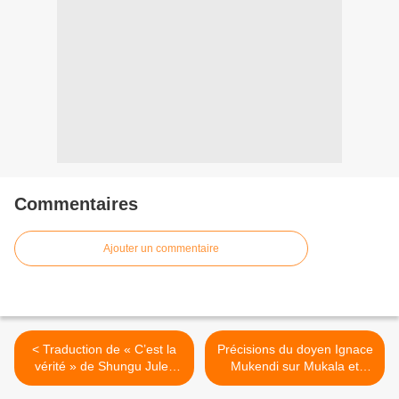
Commentaires
Ajouter un commentaire
< Traduction de « C’est la
Précisions du doyen Ignace
vérité » de Shungu Jules
Mukendi sur Mukala et
(Papa Wemba) et le Zaïko,
d’autres « acolytes » de