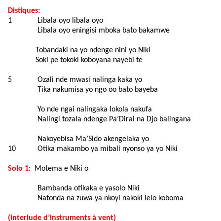
Distiques:
1
Libala oyo libala oyo
Libala oyo eningisi mboka bato bakamwe
Tobandaki na yo ndenge nini yo Niki
Soki pe tokoki koboyana nayebi te
5
Ozali nde mwasi nalinga kaka yo
Tika nakumisa yo ngo oo bato bayeba
Yo nde ngai nalingaka lokola nakufa
Nalingi tozala ndenge Pa’Dirai na Djo balingana
Nakoyebisa Ma’Sido akengelaka yo
10
Otika makambo ya mibali nyonso ya yo Niki
Solo 1
:
Motema e Niki o
Bambanda otikaka e yasolo Niki
Natonda na zuwa ya nkoyi nakoki lelo koboma
(interlude d’instruments à vent)