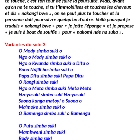
te touche, c’est ton tour de faire la poursuite. Mais, avant
qu’on ne te touche, si tu t’immobilises et touches les cheveux
et dis « nakangi bwe », on ne peut plus te toucher et la
personne doit poursuivre quelqu’un d’autre. Voilà pourquoi je
traduis « nakangi bwe » par « je jette l’éponge » et je propose
« je suis à bout de souffle » pour « nakomi nde na suka ».
Variantes du solo 3
:
O Mody simba suki o
Ngo o Mody simba suki o
Ngo o Kwanda simba suki o Ditu o
Bana Ndjili bosimba suki o
Papa Ditu simba suki Papa Ditu
O Kangi simba suki
Ngo o Meta simba suki Meta Meta
Nzeyasuki simba suki Nzeyasuki
Saona kanga matoyi o Saona o
Ma’moke simba suki o
O Bamenga simba suki o Bamenga
O Putu simba suki
Mambweni simba suki
Rody simba suki