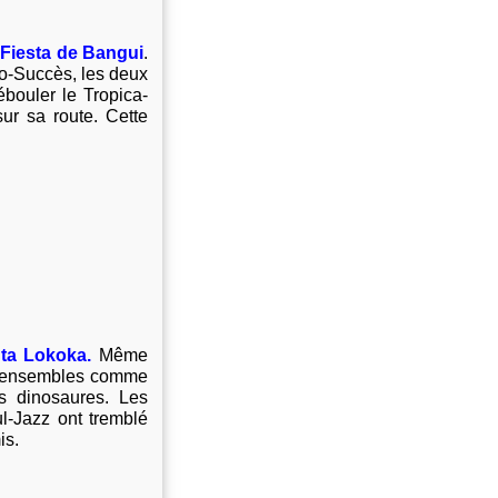
l-Fiesta de Bangui
.
bro-Succès, les deux
bouler le Tropica-
sur sa route. Cette
ta Lokoka.
Même
s ensembles comme
s dinosaures. Les
l-Jazz ont tremblé
is.