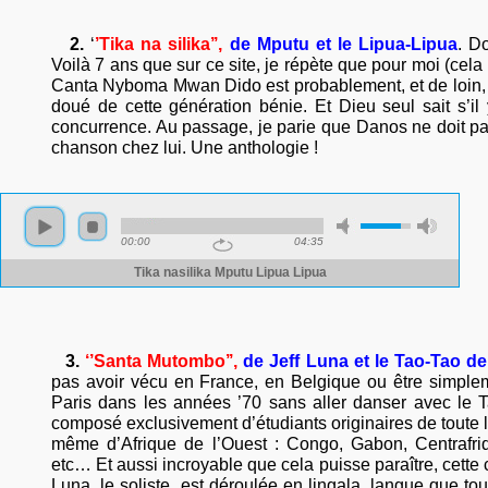
2.
‘
’Tika na silika’’,
de Mputu et le Lipua-Lipua
.
Do
Voilà 7 ans que sur ce site, je répète que pour moi (cel
Canta Nyboma Mwan Dido est probablement, et de loin, l
doué de cette génération bénie. Et Dieu seul sait s’il
concurrence. Au passage, je parie que Danos ne doit pa
chanson chez lui. Une anthologie !
3.
‘’Santa Mutombo’’,
de Jeff Luna et le Tao-Tao
de
pas avoir vécu en France, en Belgique ou être simpl
Paris dans les années ’70 sans aller danser avec le 
composé exclusivement d’étudiants originaires de toute l’
même d’Afrique de l’Ouest : Congo, Gabon, Centrafriq
etc… Et aussi incroyable que cela puisse paraître, cette 
Luna, le soliste, est déroulée en lingala, langue que to