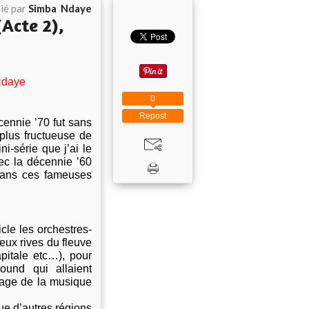
ié par
Simba Ndaye
cte 2),
daye
0
Repost
cennie ’70 fut sans
plus fructueuse de
i-série que j’ai le
vec la décennie ’60
 dans ces fameuses
cle les orchestres-
deux rives du fleuve
pitale etc…), pour
ound qui allaient
sage de la musique
ue d’autres régions