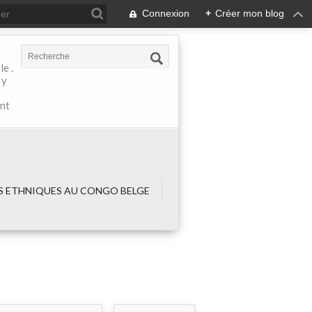
Connexion
+
Créer mon blog
e .
 y
ant
 ETHNIQUES AU CONGO BELGE