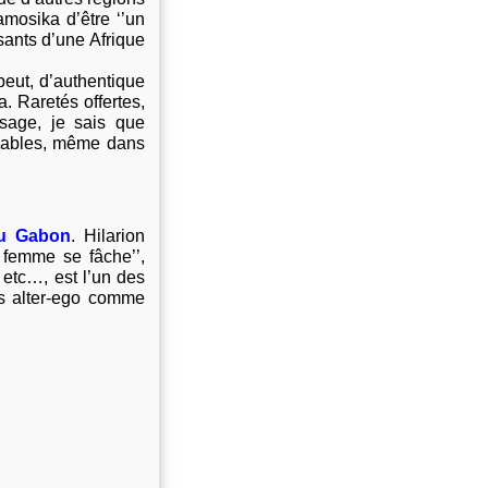
mosika d’être ‘’un
sants d’une Afrique
 peut, d’authentique
. Raretés offertes,
sage, je sais que
uvables, même dans
du Gabon
.
Hilarion
femme se fâche’’,
’ etc…, est l’un des
s alter-ego comme