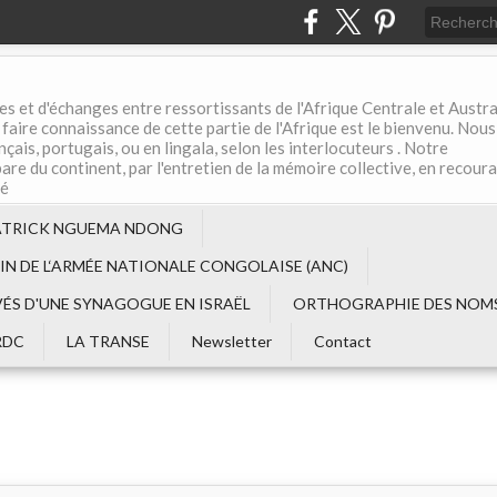
es et d'échanges entre ressortissants de l'Afrique Centrale et Austral
aire connaissance de cette partie de l'Afrique est le bienvenu. Nous
çais, portugais, ou en lingala, selon les interlocuteurs . Notre
are du continent, par l'entretien de la mémoire collective, en recour
té
ATRICK NGUEMA NDONG
EIN DE L‘ARMÉE NATIONALE CONGOLAISE (ANC)
VÉS D'UNE SYNAGOGUE EN ISRAËL
ORTHOGRAPHIE DES NOMS
RDC
LA TRANSE
Newsletter
Contact