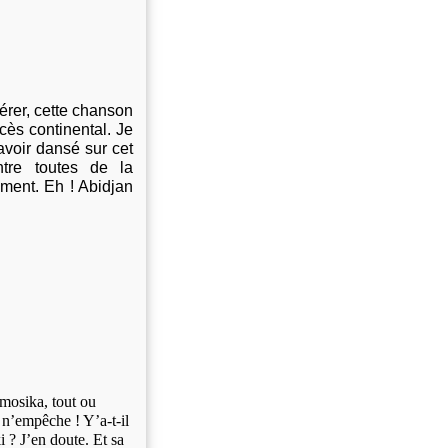
rer, cette chanson
ès continental. Je
voir dansé sur cet
entre toutes de la
ment. Eh ! Abidjan
mosika, tout ou
l n’empêche ! Y’a-t-il
 ? J’en doute. Et sa