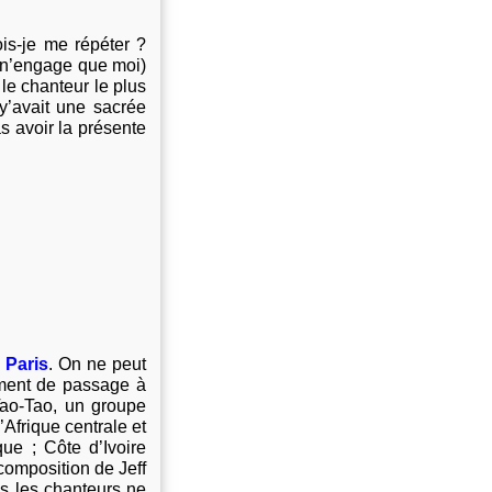
is-je me répéter ?
a n’engage que moi)
e chanteur le plus
 y’avait une sacrée
s avoir la présente
 Paris
.
On ne peut
ement de passage à
Tao-Tao, un groupe
Afrique centrale et
ue ; Côte d’Ivoire
composition de Jeff
us les chanteurs ne