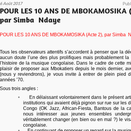
6 Août 2017
Publ
POUR LES 10 ANS DE MBOKAMOSIKA (A
par Simba Ndaye
POUR LES 10 ANS DE MBOKAMOSIKA (Acte 2), par Simba
N
Tous les observateurs attentifs s’accordent à penser que la dé
aucun doute l’une des plus prolifiques mais probablement la 
l’histoire de la musique congolaise. Dans le cadre de cette min
plaisir de proposer aux Mbokatiers depuis le mois dernier, a
(nous y reviendrons), je vous invite à entrer de plein pied
années ’70.
Sous trois angles :
En délaissant volontairement dans le présent arti
institutions qui avaient déjà pignon sur rue sur les 
Congo (OK Jazz, African-Fiesta, Bantous de la ca
nous intéresser aux jeunes ensembles undergr
véritablement changer (en bien ou en mal ?) le vi
congolaise.
En continuant de proposer un regard sur la musiq