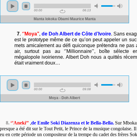
7
.
‘’Moya’’
,
de Doh Albert de Côte d’Ivoire
.
Sans exagé
est le prototype même de ce qu’on peut appeler un succ
mets amicalement au défi quiconque prétendra ne pas a
air, surtout pas au ‘’Millionnaire’’, boîte sélecte 
mégalopole ivoirienne. Albert Doh nous a quittés récem
était vraiment doux…
8.
‘’Aneki’’
,
de Emile Soki Diazenza et le Bella-Bella.
Sur Mboka
presque a été dit sur le Tout Petit, le Prince de la musique congolaise. I
eu en cette période un compositeur de la trempe du cadet des frères Soki