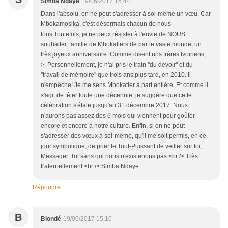
Simba Ndaye
19/06/2017 15:44
Dans l'absolu, on ne peut s'adresser à soi-même un vœu. Car
Mbokamosika, c'est désormais chacun de nous
tous.Toutefois, je ne peux résister à l'envie de NOUS
souhaiter, famille de Mbokatiers de par le vaste monde, un
très joyeux anniversaire. Comme disent nos frères Ivoiriens,
>. Personnellement, je n'ai pris le train ''du devoir'' et du
''travail de mémoire'' que trois ans plus tard, en 2010. Il
n'empêche! Je me sens Mbokatier à part entière. Et comme il
s'agit de fêter toute une décennie, je suggère que cette
célébration s'étale jusqu'au 31 décembre 2017. Nous
n'aurons pas assez des 6 mois qui viennent pour goûter
encore et encore à notre culture. Enfin, si on ne peut
s'adresser des vœux à soi-même, qu'il me soit permis, en ce
jour symbolique, de prier le Tout-Puissant de veiller sur toi,
Messager. Toi sans qui nous n'existerions pas.<br /> Très
fraternellement.<br /> Simba Ndaye
Répondre
B
Blondé
19/06/2017 15:10