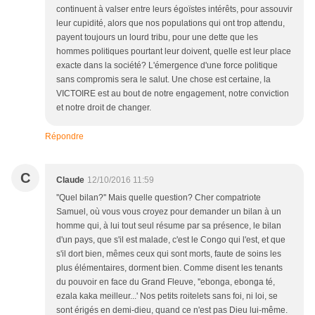
continuent à valser entre leurs égoïstes intérêts, pour assouvir
leur cupidité, alors que nos populations qui ont trop attendu,
payent toujours un lourd tribu, pour une dette que les
hommes politiques pourtant leur doivent, quelle est leur place
exacte dans la société? L'émergence d'une force politique
sans compromis sera le salut. Une chose est certaine, la
VICTOIRE est au bout de notre engagement, notre conviction
et notre droit de changer.
Répondre
C
Claude
12/10/2016 11:59
''Quel bilan?'' Mais quelle question? Cher compatriote
Samuel, où vous vous croyez pour demander un bilan à un
homme qui, à lui tout seul résume par sa présence, le bilan
d'un pays, que s'il est malade, c'est le Congo qui l'est, et que
s'il dort bien, mêmes ceux qui sont morts, faute de soins les
plus élémentaires, dorment bien. Comme disent les tenants
du pouvoir en face du Grand Fleuve, ''ebonga, ebonga té,
ezala kaka meilleur...' Nos petits roitelets sans foi, ni loi, se
sont érigés en demi-dieu, quand ce n'est pas Dieu lui-même.