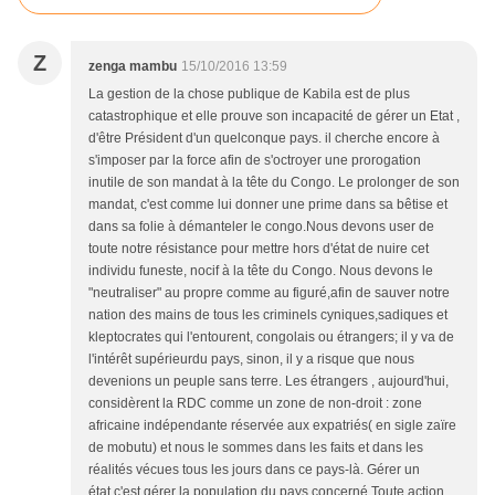
Z
zenga mambu
15/10/2016 13:59
La gestion de la chose publique de Kabila est de plus
catastrophique et elle prouve son incapacité de gérer un Etat ,
d'être Président d'un quelconque pays. il cherche encore à
s'imposer par la force afin de s'octroyer une prorogation
inutile de son mandat à la tête du Congo. Le prolonger de son
mandat, c'est comme lui donner une prime dans sa bêtise et
dans sa folie à démanteler le congo.Nous devons user de
toute notre résistance pour mettre hors d'état de nuire cet
individu funeste, nocif à la tête du Congo. Nous devons le
"neutraliser" au propre comme au figuré,afin de sauver notre
nation des mains de tous les criminels cyniques,sadiques et
kleptocrates qui l'entourent, congolais ou étrangers; il y va de
l'intérêt supérieurdu pays, sinon, il y a risque que nous
devenions un peuple sans terre. Les étrangers , aujourd'hui,
considèrent la RDC comme un zone de non-droit : zone
africaine indépendante réservée aux expatriés( en sigle zaïre
de mobutu) et nous le sommes dans les faits et dans les
réalités vécues tous les jours dans ce pays-là. Gérer un
état,c'est gérer la population du pays concerné.Toute action