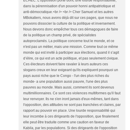
ECHEC. L'opposition porte donc une lourde responsabilité,
dans la pérennisation d'un pouvoir honni antipatriotique et
anti-démocratique.<br /> <br /> Cher Samuel et les autres
MBokatiers, nous avons déjà dit sur ces pages, que nous ne
pouvons dissocier la culture de la politique et inversement.
Nous devons donc empêcher tous ces démagogues de faire
de la politique un champ privé, de spécialistes
autoproclamés. La politique concerne tout le monde, et ce
n'est pas un métier, mais une mission. Comme tout ce même
monde qui est invité à participer aux élections, quand il s’agit
d’élire, ce qui est un acte politique, et pas seulement civique.
Ces électeurs doivent faire ravaler à leurs auteurs ces
slogans creux en leur exigeant qu'ils expliquent pourquoi un
pays aussi riche que le Congo - l'un des plus riches du
monde- a une population aussi pauvre, l'une des plus
pauvres au monde. Mais aussi, comment ils sont devenus
multimillionnaires. Ce sont ces violences multiformes qu'il faut
leur renvoyer. Ils ne s'en iront jamais d'eux-mêmes, tant dans
l'opposition, des attitudes ne sont pas tranchées et claires, par
rapport au pouvoir en place. Une lourde responsabilité qui
leur incombe à ces dirigeants de l'opposition, que finalement
elle peut être traduite comme une caution en faveur de
Kabila, par les populations. Si des dirigeants de l'opposition