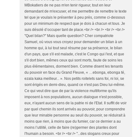
MBokatiers de ne pas m'en tenir rigueur, tout en leur
demandant de m'excuser, et me permettre de remettre le texte
tel que je voulais le présenter à peu près, comme ci-dessous
pour un minimum de respect que je dois à chacun et tous. Je
suis désolé d’occuper tant de place.<br /> <br /> <br /> <br />
''Quel bilan?'' Mais quelle question? Cher compatriote
Samuel, où vous vous croyez pour demander un bilan à un
homme qui, à lui tout seul résume par sa présence, le bilan
d'un pays, que s'il est malade, c'est le Congo qui l'est, et que
s'il dort bien, mêmes ceux qui sont morts, faute de soins les
plus élémentaires, dorment bien. Comme disent les tenants
du pouvoir en face du Grand Fleuve, « …ebonga, ebonga té,
ezala kaka meilleur... ». Nos petits roitelets sans foi, ni loi, se
sont érigés en demi-dieu, quand ce n'est pas Dieu lui-même.
Ce qui veut dire que de par la violence multiforme qu'ils
imposent à nos populations, aucun dialogue n'est possible,
eux, n'ayant aucun sens de la patrie ni de l'Etat. Il suffit de voir
par quel chemin ils sont arrivés au pouvoir, pour comprendre
que leur minable personne au seuil du pouvoir, se réduirait à
moins que rien, à moins que du fumier, car ce dernier a au
moins l’utilité, celle de faire (re)germer des plantes dont
l'humain a besoin. <br /> <br /> ''...des slogans creux pour