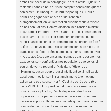
embellir le décor de la démagogie...'' dixit Samuel. Que leur
resterait-il sans ce bruit qu'ils ne comprennent même quant à
son contenu intrinsèque? Un bruit soporifique qui leur a
permis de gagner des années et de s'enrichir
outrageusement, en veillant méticuleusement sur la misère
de nos populations. Comme disait en face l'ancien ministre
des Affaires Etrangères, David Ganao, « ...ces gens n'aiment
pas le pays... ». Tout est dit. Comment un homme qui ne
remplit pas cette condition première, puisse prétendre être à
la tête d'un pays, quelque soit sa dimension, si ce n'est une
crapule, sans règles élémentaires du kimuntu -bomoto-?<br
/> C'est face à ces violences multiformes quasi quotidiennes
auxquelles sont confrontées nos populations que celles-ci
seules, doivent y répondre. Mais dans l'Histoire de
l'Humanité, aucun peuple, aussi intelligent soit-il -s'il existe-,
aussi aguerri et fier soit-il, n'a jamais mené à terme, une
action sans se disperser. <br /> C'est là que réside le rôle
d'une VERITABLE opposition patriote. Car ce n'est pas le
pouvoir qui est plus fort, c'est la dispersion des forces
populaires qui ne peuvent former un faisceau convergent
nécessaire, pour culbuter ces criminels qui ont peur de rendre
compte demain, sur un bilan qui se résume sur un mot :