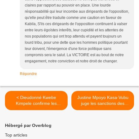
claires par rapport au pouvoir en place. Une lourde
résponsabilité qui leur incombe aux dirigeants de l'opposition,
qu'elle peut être traduite comme une caution en faveur de
Kabila, S'ils ces dirigeants de l'opposition continuent à valser
entre leurs égoïstes interêts, leur cupidité et les attentes de
nos populations qui ont trop attendu et payent toujours un
lourd tribu, pour une dette que les hommes politique pourtant
leur doivent, l'émergence d'une force politique sans
compromis sera le salut. La VICTOIRE est au bout de notre
engagement, notre conviction et notre droit de changer.
Répondre
< Dieudonné Kwebe
Justine Mpoyo Kasa-Vubu
Kimpele confirme les
juge les sanctions des
origines togolaises de l’ex-
occidentaux molles et
président Mobutu à travers
demande au
une vidéo.
Rassemblement de
Hébergé par Overblog
l’opposition d’affûter sa
stratégie. >
Top articles