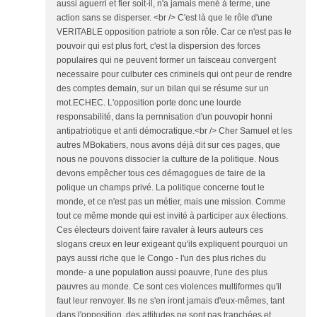
aussi aguerri et fier soit-il, n'a jamais mené à terme, une
action sans se disperser. <br /> C'est là que le rôle d'une
VERITABLE opposition patriote a son rôle. Car ce n'est pas le
pouvoir qui est plus fort, c'est la dispersion des forces
populaires qui ne peuvent former un faisceau convergent
necessaire pour culbuter ces criminels qui ont peur de rendre
des comptes demain, sur un bilan qui se résume sur un
mot.ECHEC. L'opposition porte donc une lourde
responsabilité, dans la pernnisation d'un pouvopir honni
antipatriotique et anti démocratique.<br /> Cher Samuel et les
autres MBokatiers, nous avons déjà dit sur ces pages, que
nous ne pouvons dissocier la culture de la politique. Nous
devons empêcher tous ces démagogues de faire de la
polique un champs privé. La politique concerne tout le
monde, et ce n'est pas un métier, mais une mission. Comme
tout ce même monde qui est invité à participer aux élections.
Ces électeurs doivent faire ravaler à leurs auteurs ces
slogans creux en leur exigeant qu'ils expliquent pourquoi un
pays aussi riche que le Congo - l'un des plus riches du
monde- a une population aussi poauvre, l'une des plus
pauvres au monde. Ce sont ces violences multiformes qu'il
faut leur renvoyer. Ils ne s'en iront jamais d'eux-mêmes, tant
dans l'opposition, des attitudes ne sont pas tranchées et