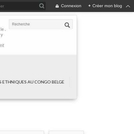
Connexion
+
Créer mon blog
e .
 y
ant
 ETHNIQUES AU CONGO BELGE