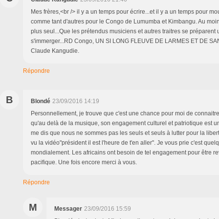
Mes frères,<br /> il y a un temps pour écrire...et il y a un temps pour m
comme tant d'autres pour le Congo de Lumumba et Kimbangu. Au moins
plus seul...Que les prétendus musiciens et autres traitres se préparent
s'immerger...RD Congo, UN SI LONG FLEUVE DE LARMES ET DE SANG 
Claude Kangudie.
Répondre
B
Blondé
23/09/2016 14:19
Personnellement, je trouve que c'est une chance pour moi de connaitre
qu'au delà de la musique, son engagement culturel et patriotique est un 
me dis que nous ne sommes pas les seuls et seuls à lutter pour la liber
vu la vidéo"président il est l'heure de t'en aller". Je vous prie c'est que
mondialement. Les africains ont besoin de tel engagement pour être r
pacifique. Une fois encore merci à vous.
Répondre
M
Messager
23/09/2016 15:59