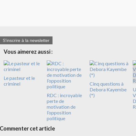
S'inscrire à la newsletter
Vous aimerez aussi :
Le pasteur et le
criminel
Cinq questions à
Debora Kayembe
U
RDC : incroyable
(*)
V
perte de
D
motivation de
R
l’opposition
politique
Commenter cet article