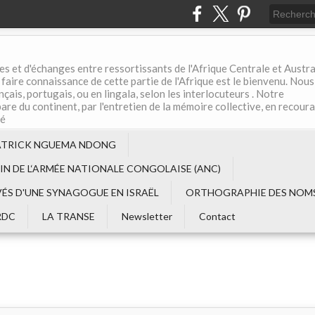
es et d'échanges entre ressortissants de l'Afrique Centrale et Austral
aire connaissance de cette partie de l'Afrique est le bienvenu. Nous
çais, portugais, ou en lingala, selon les interlocuteurs . Notre
are du continent, par l'entretien de la mémoire collective, en recour
té
ATRICK NGUEMA NDONG
EIN DE L‘ARMÉE NATIONALE CONGOLAISE (ANC)
VÉS D'UNE SYNAGOGUE EN ISRAËL
ORTHOGRAPHIE DES NOMS
RDC
LA TRANSE
Newsletter
Contact