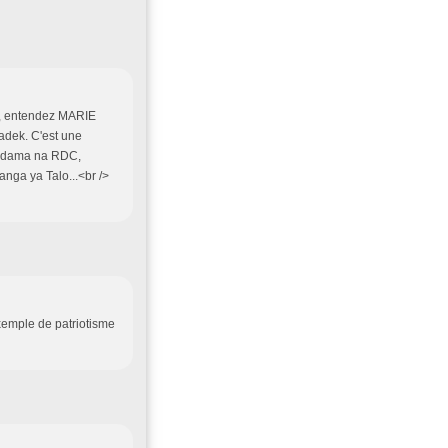
a, entendez MARIE
adek. C'est une
kundama na RDC,
ga ya Talo...<br />
xemple de patriotisme