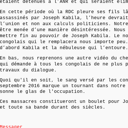
étaient détenues à l’ANR et qui seraient éli
En cette période où la RDC pleure ses fils l
assassinés par Joseph Kabila, l’heure devrai
l’union et non aux calculs politiciens. Notr
être menée d’une manière désintéressée. Nous
mettre fin au pouvoir de Joseph Kabila. Le n
congolais qui le remplacera nous importe peu
d’abord Kabila et la nébuleuse qui l’entoure
En bas, nous reprenons une autre vidéo du ch
qui démande à tous les congolais de ne plus 
travaux du dialogue.
Quoi qu'il en soit, le sang versé par les co
septembre 2016 marque un tournant dans notre
sonne le glas de l'occupation.
Ces massacres constitueront un boulet pour J
et toute sa bande durant des siècles.
Messager