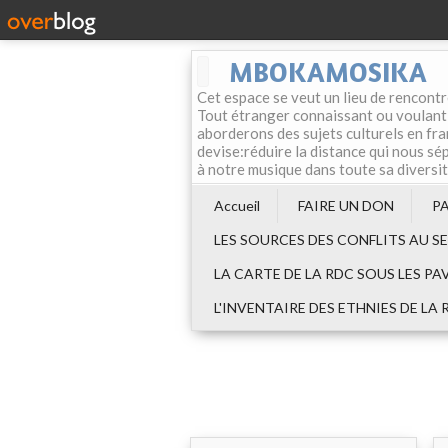
MBOKAMOSIKA
Cet espace se veut un lieu de rencontr
Tout étranger connaissant ou voulant f
aborderons des sujets culturels en fran
devise:réduire la distance qui nous sép
à notre musique dans toute sa diversi
Accueil
FAIRE UN DON
P
LES SOURCES DES CONFLITS AU S
LA CARTE DE LA RDC SOUS LES PA
L'INVENTAIRE DES ETHNIES DE LA 