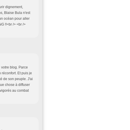
ourir dignement,
, Blaise Bula n'est
 un océan pour aller
!!<br /> <br />
 votre blog. Parce
réconfort. Et puis je
té de son peuple. J'ai
lque chose à diffuser
evigorés au combat