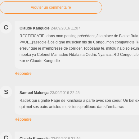
Ajouter un commentaire
C
Claude Kangudie
24/09/2016 11:07
RECTIFICATIF...dans mon posting précédent, à la place de Blaise Bul
PAUL...j'associe à ce digne musicien fils du Congo, mon compatriote R
erreur que je m'empresse de corriger. Tobosana te, mitolu na biso e
mboka ya Colonel Mamadou Ndala na Cedric Nyanza...RD Congo, Liban
<br /> Claude Kangudie.
Répondre
S
Samuel Malonga
23/09/2016 22:45
Radek qui signifie Rage de Kinshasa a parlé avec son coeur. Un bel e
qui met ses pairs artistes-musiciens profiteurs dans l'embarras.
Répondre
C
Claude Kangudie
23/09/2016 21:46