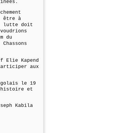
minées.
âchement
t être à
e lutte doit
 voudrions
om du
. Chassons
.
ef Elie Kapend
participer aux
ngolais le 19
 histoire et
oseph Kabila