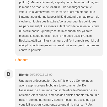
poltron). Même à l’internat, si quelqu’un vole ta nourriture, tout
le monde se moque de toi au lieu de s’insurger contre le
voleur. Tala yuma wana !<br /> <br /> C’est maintenant que
l’Internet nous donne la possibilité d’entendre un autre son de
cloche sur toutes ces histoires. Voilà pourquoi les politiques
ne parviennent plus à mentir autant qu’ils le faisaient au cours
du siècle passé. Quand j’écoute la chanson Kisi ya zaïre
mosala, la seule question que je me pose est si Franklin
Boukaka était parmi les chanteurs qui l’ont enregistrée, lui qui
était plus politique que musicien et qui se rangeait d’ordinaire
contre le pouvoir.
Répondre
B
Blondé
20/08/2016 15:00
Une autre préoccupation. Dans l'histoire du Congo, nous
avons appris ce que Mobutu a joué comme rôle. De
l'assassinat de Lumumba mon idole et celle d'ailleurs de les
africains. Alors quand j'entends des artistes chanter "Mobutu a
raison" comme dans Kisi y a Zaïre mosal", qu'est ce que çà
vous fait vous qui comprenez ce que dit la chanson? Vox