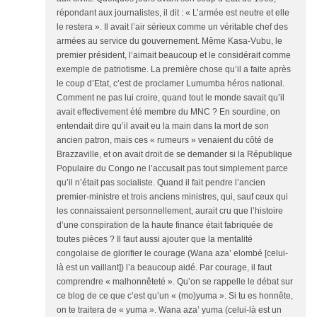
répondant aux journalistes, il dit : « L’armée est neutre et elle
le restera ». Il avait l’air sérieux comme un véritable chef des
armées au service du gouvernement. Même Kasa-Vubu, le
premier président, l’aimait beaucoup et le considérait comme
exemple de patriotisme. La première chose qu’il a faite après
le coup d’Etat, c’est de proclamer Lumumba héros national.
Comment ne pas lui croire, quand tout le monde savait qu’il
avait effectivement été membre du MNC ? En sourdine, on
entendait dire qu’il avait eu la main dans la mort de son
ancien patron, mais ces « rumeurs » venaient du côté de
Brazzaville, et on avait droit de se demander si la République
Populaire du Congo ne l’accusait pas tout simplement parce
qu’il n’était pas socialiste. Quand il fait pendre l’ancien
premier-ministre et trois anciens ministres, qui, sauf ceux qui
les connaissaient personnellement, aurait cru que l’histoire
d’une conspiration de la haute finance était fabriquée de
toutes pièces ? Il faut aussi ajouter que la mentalité
congolaise de glorifier le courage (Wana aza’ elombé [celui-
là est un vaillant]) l’a beaucoup aidé. Par courage, il faut
comprendre « malhonnêteté ». Qu’on se rappelle le débat sur
ce blog de ce que c’est qu’un « (mo)yuma ». Si tu es honnête,
on te traitera de « yuma ». Wana aza’ yuma (celui-là est un