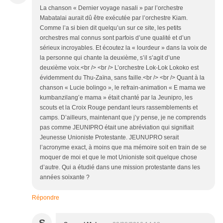
La chanson « Dernier voyage nasali » par l’orchestre
Mabatalai aurait dû être exécutée par l’orchestre Kiam.
Comme l’a si bien dit quelqu’un sur ce site, les petits
orchestres mal connus sont parfois d’une qualité et d’un
sérieux incroyables. Et écoutez la « lourdeur » dans la voix de
la personne qui chante la deuxième, s’il s’agit d’une
deuxième voix.<br /> <br /> L’orchestre Lok-Lok Lokoko est
évidemment du Thu-Zaïna, sans faille.<br /> <br /> Quant à la
chanson « Lucie bolingo », le refrain-animation « E mama we
kumbanzilang’e mama » était chanté par la Jeunipro, les
scouts et la Croix Rouge pendant leurs rassemblements et
camps. D’ailleurs, maintenant que j’y pense, je ne comprends
pas comme JEUNIPRO était une abréviation qui signifiait
Jeunesse Unioniste Protestante. JEUNUPRO serait
l’acronyme exact, à moins que ma mémoire soit en train de se
moquer de moi et que le mot Unioniste soit quelque chose
d’autre. Qui a étudié dans une mission protestante dans les
années soixante ?
Répondre