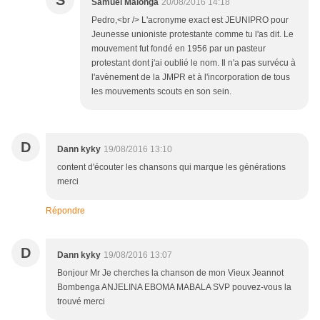
S
Samuel Malonga
20/08/2016 14:18
Pedro,<br /> L'acronyme exact est JEUNIPRO pour
Jeunesse unioniste protestante comme tu l'as dit. Le
mouvement fut fondé en 1956 par un pasteur
protestant dont j'ai oublié le nom. Il n'a pas survécu à
l'avènement de la JMPR et à l'incorporation de tous
les mouvements scouts en son sein.
D
Dann kyky
19/08/2016 13:10
content d'écouter les chansons qui marque les générations
merci
Répondre
D
Dann kyky
19/08/2016 13:07
Bonjour Mr Je cherches la chanson de mon Vieux Jeannot
Bombenga ANJELINA EBOMA MABALA SVP pouvez-vous la
trouvé merci