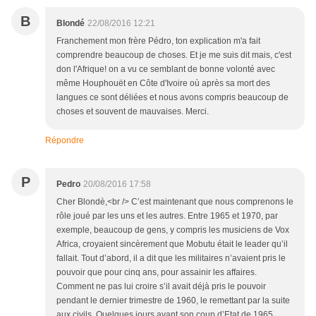
B
Blondé
22/08/2016 12:21
Franchement mon frère Pédro, ton explication m'a fait
comprendre beaucoup de choses. Et je me suis dit mais, c'est
don l'Afrique! on a vu ce semblant de bonne volonté avec
même Houphouët en Côte d'Ivoire où après sa mort des
langues ce sont déliées et nous avons compris beaucoup de
choses et souvent de mauvaises. Merci.
Répondre
P
Pedro
20/08/2016 17:58
Cher Blondè,<br /> C’est maintenant que nous comprenons le
rôle joué par les uns et les autres. Entre 1965 et 1970, par
exemple, beaucoup de gens, y compris les musiciens de Vox
Africa, croyaient sincèrement que Mobutu était le leader qu’il
fallait. Tout d’abord, il a dit que les militaires n’avaient pris le
pouvoir que pour cinq ans, pour assainir les affaires.
Comment ne pas lui croire s’il avait déjà pris le pouvoir
pendant le dernier trimestre de 1960, le remettant par la suite
aux civils. Quelques jours avant son coup d’Etat de 1965,