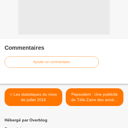
Commentaires
Ajouter un commentaire
< Les statistiques du mois
Pepsodent : Une publicité
de juillet 2016
de Télé-Zaïre des années
’70 et ‘80 basée sur
l’argumentation. >
Hébergé par Overblog