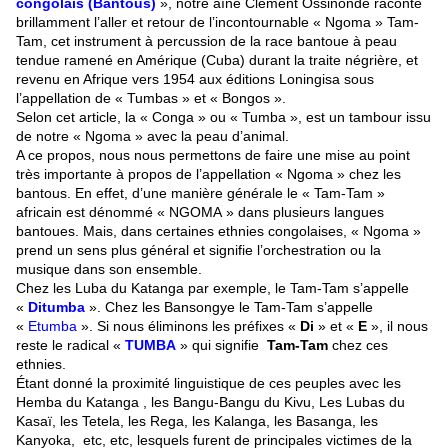
congolais (Bantous)
», notre aîné Clément Ossinondé raconte
brillamment l’aller et retour de l’incontournable « Ngoma » Tam-
Tam, cet instrument à percussion de la race bantoue à peau
tendue ramené en Amérique (Cuba) durant la traite négrière, et
revenu en Afrique vers 1954 aux éditions Loningisa sous
l’appellation de « Tumbas » et « Bongos ».
Selon cet article, la « Conga » ou « Tumba », est un tambour issu
de notre « Ngoma » avec la peau d’animal.
A ce propos, nous nous permettons de faire une mise au point
très importante à propos de l’appellation « Ngoma » chez les
bantous. En effet, d’une manière générale le « Tam-Tam »
africain est dénommé « NGOMA » dans plusieurs langues
bantoues. Mais, dans certaines ethnies congolaises, « Ngoma »
prend un sens plus général et signifie l’orchestration ou la
musique dans son ensemble.
Chez les Luba du Katanga par exemple, le Tam-Tam s’appelle
«
Ditumba
». Chez les Bansongye le Tam-Tam s’appelle
«
Etumba
». Si nous éliminons les préfixes «
Di
» et «
E
», il nous
reste le radical «
TUMBA
» qui signifie
Tam-Tam
chez ces
ethnies.
Étant donné la proximité linguistique de ces peuples avec les
Hemba du Katanga , les Bangu-Bangu du Kivu, Les Lubas du
Kasaï, les Tetela, les Rega, les Kalanga, les Basanga, les
Kanyoka, etc, etc, lesquels furent de principales victimes de la