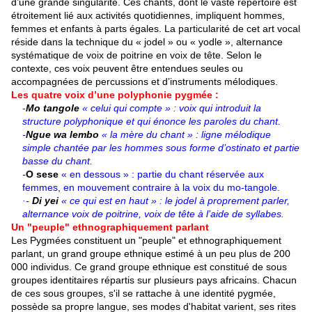
d’une grande singularité. Ces chants, dont le vaste répertoire est
étroitement lié aux activités quotidiennes, impliquent hommes,
femmes et enfants à parts égales. La particularité de cet art vocal
réside dans la technique du « jodel » ou « yodle », alternance
systématique de voix de poitrine en voix de tête. Selon le
contexte, ces voix peuvent être entendues seules ou
accompagnées de percussions et d’instruments mélodiques.
Les quatre voix d’une polyphonie pygmée :
-
Mo tangole
« celui qui compte » : voix qui introduit la
structure polyphonique et qui énonce les paroles du chant.
-
Ngue wa lembo
« la mère du chant » : ligne mélodique
simple chantée par les hommes sous forme d’ostinato et partie
basse du chant.
-
O sese
« en dessous » : partie du chant réservée aux
femmes, en mouvement contraire à la voix du mo-tangole.
·-
Di yei
« ce qui est en haut » : le jodel à proprement parler,
alternance voix de poitrine, voix de tête à l’aide de syllabes.
Un "peuple" ethnographiquement parlant
Les Pygmées constituent un "peuple" et ethnographiquement
parlant, un grand groupe ethnique estimé à un peu plus de 200
000 individus. Ce grand groupe ethnique est constitué de sous
groupes identitaires répartis sur plusieurs pays africains. Chacun
de ces sous groupes, s'il se rattache à une identité pygmée,
possède sa propre langue, ses modes d'habitat varient, ses rites