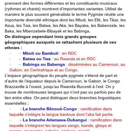
prennent des formes différentes et les constituants musicaux
(rythmes et chants) montrent d'importantes variantes. Utilisé de
manière le plus souvent généraliste le terme Pygmée révèle une
importante diversité ethnique dont les Mbuti, les Efé, les Tikar, les
Asua, les Twa, les Batwa, les Aka, les Bayaka, les Babenzele, les
Baka, les Mbenzebele-Bibayak et les Babinga.
On distingue cependant trois grands groupes
géographiques auxquels se rattachent plusieurs de ces
ethnies :
· -
Mbuti ou Bambuti
: en RDC
· -
Batwa ou Twa
: au Rwanda et en RDC
· -
B
abinga ou Babenga
: disséminées au Cameroun, au
Gabon, en Centrafrique et au Congo.
L’espace géographique du peuple pygmée s’étend de part et
d’autre de l’équateur depuis le Cameroun, le Gabon, le Congo
Brazzaville à l’ouest, jusqu’au Rwanda-Burundi à l’est. On y
trouve de nombreuses langues qui n’ont pas ou parfois peu de
lien entre elles. On peut distinguer deux branches linguistiques
essentielles
:
· -
La branche Bénoué-Congo
:
ramification dans
laquelle s’intègre la langue bantoue dont l’aka fait partie.
· -
La branche Adamawa-Oubangui
:
ramification dans
laquelle s’intègrent les langues sango, banda, gbaya et