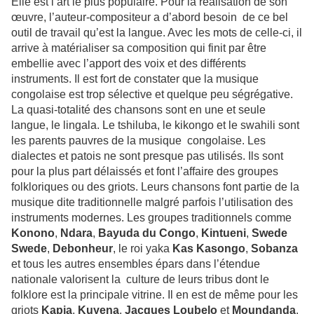
Elle est l’art le plus populaire. Pour la réalisation de son
œuvre, l’auteur-compositeur a d’abord besoin de ce bel
outil de travail qu’est la langue. Avec les mots de celle-ci, il
arrive à matérialiser sa composition qui finit par être
embellie avec l’apport des voix et des différents
instruments. Il est fort de constater que la musique
congolaise est trop sélective et quelque peu ségrégative.
La quasi-totalité des chansons sont en une et seule
langue, le lingala. Le tshiluba, le kikongo et le swahili sont
les parents pauvres de la musique congolaise. Les
dialectes et patois ne sont presque pas utilisés. Ils sont
pour la plus part délaissés et font l’affaire des groupes
folkloriques ou des griots. Leurs chansons font partie de la
musique dite traditionnelle malgré parfois l’utilisation des
instruments modernes. Les groupes traditionnels comme
Konono
,
Ndara
,
Bayuda du Congo
,
Kintueni
,
Swede
Swede
,
Debonheur
, le roi yaka
Kas Kasongo
,
Sobanza
et tous les autres ensembles épars dans l’étendue
nationale valorisent la culture de leurs tribus dont le
folklore est la principale vitrine. Il en est de même pour les
griots
Kapia
,
Kuyena
,
Jacques Loubelo
et
Moundanda
.