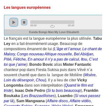
Les langues européennes
Le français est la langue européenne la plus utilisée.
Tabu
Ley
en a fait énormément usage. Beaucoup de
compositions émanent de lui
(
L’âge et l’amour, Le chant de
Malory, Congo nouveau Afrique nouvelle, Bel Abidjan,
Pitié, Fétiche, En amour il n’y a pas de calcul, Itou, C’est
toi que j’aime
)
.
Bondo Bovic
alias
Mister Fantastic
chanteur pop dans Fiesta Sukisa puis dans Vévé n´a
souvent chanté que dans la langue de Molière (
Misère
,
Loin du désespoir
,
Chou
)
. Il y a lieu de citer
Vicky
Longomba
dans son interprétation (
Quand le film est
triste
),
Isaac
Dele
Pedro
(
Si tu bois beaucoup
),
Franklin
Boukaka
(
Les Brazzavilloises
),
Luambo
(
Si vous passez
par là
),
Sam Mangwana
(
Affaire disco
,
Affaire
vidéo
,