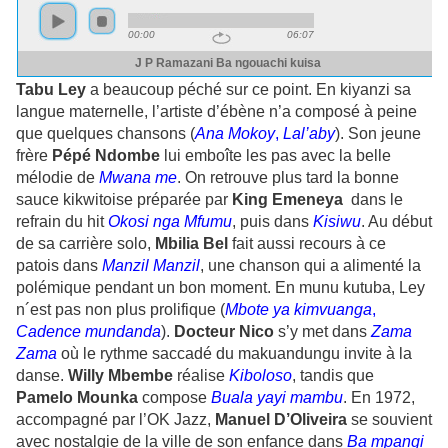
Tabu Ley
a beaucoup péché sur ce point. En kiyanzi sa
langue maternelle, l’artiste d’ébène n’a composé à peine
que quelques chansons (
Ana Mokoy
,
Lal’aby
). Son jeune
frère
Pépé Ndombe
lui emboîte les pas avec la belle
mélodie de
Mwana me
. On retrouve plus tard la bonne
sauce kikwitoise préparée par
King
Emeneya
dans le
refrain du hit
Okosi nga Mfumu
, puis dans
Kisiwu
. Au début
de sa carrière solo,
Mbilia Bel
fait aussi recours à ce
patois dans
Manzil Manzil
, une chanson qui a alimenté la
polémique pendant un bon moment. En munu kutuba, Ley
n´est pas non plus prolifique (
Mbote ya kimvuanga
,
Cadence mundanda
).
Docteur Nico
s’y met dans
Zama
Zama
où le rythme saccadé du makuandungu invite à la
danse.
Willy Mbembe
réalise
Kiboloso
, tandis que
Pamelo Mounka
compose
Buala yayi mambu
. En 1972,
accompagné par l’OK Jazz,
Manuel D’Oliveira
se souvient
avec nostalgie de la ville de son enfance dans
Ba mpangi