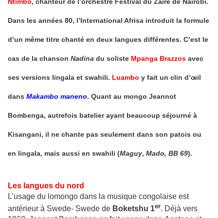
Ntimbo
, chanteur de l’orchestre Festival du Zaïre de Nairobi.
Dans les années 80, l’International Afrisa introduit la formule
d’un même titre chanté en deux langues différentes. C’est le
cas de la chanson
Nadina
du soliste
Mpanga Brazzos
avec
ses versions lingala et swahili.
Luambo
y fait un clin d’œil
dans
Makambo maneno
. Quant au mongo Jeannot
Bombenga, autrefois batelier ayant beaucoup séjourné à
Kisangani, il ne chante pas seulement dans son patois ou
en lingala, mais aussi en swahili (
Maguy
,
Mado, BB 69
).
Les langues du nord
L’usage du lomongo dans la musique congolaise est
er
antérieur à Swede- Swede de
Boketshu 1
. Déjà vers