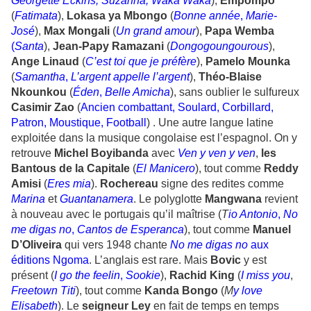
Georgette Eckins, Suzanna, Waka Waka
),
Empompo
(
Fatimata
),
Lokasa ya Mbongo
(
Bonne
année
,
Marie-
José
),
Max Mongali
(
Un grand amour
),
Papa Wemba
(
Santa
),
Jean-Papy Ramazani
(
Dongogoungourous
),
Ange Linaud
(
C’est toi que je préfère
),
Pamelo Mounka
(
Samantha
,
L’argent appelle l’argent
),
Théo-Blaise
Nkounkou
(
Éden
,
Belle Amicha
), sans oublier le sulfureux
Casimir
Zao
(
Ancien combattant, Soulard, Corbillard,
Patron, Moustique, Football
) . Une autre langue latine
exploitée dans la musique congolaise est l’espagnol. On y
retrouve
Michel Boyibanda
avec
Ven y ven y ven
,
les
Bantous de la Capitale
(
El Manicero
), tout comme
Reddy
Amisi
(
Eres mia
).
Rochereau
signe des redites comme
Marina
et
Guantanamera
. Le polyglotte
Mangwana
revient
à nouveau avec le portugais qu’il maîtrise (
T
io Antonio
,
No
me digas no
,
Cantos de Esperanca
), tout comme
Manuel
D’Oliveira
qui vers 1948 chante
No me digas no
aux
éditions Ngoma
. L’anglais est rare. Mais
Bovic
y est
présent (
I go the feelin
,
Sookie
),
Rachid King
(
I miss you
,
Freetown Titi
), tout comme
Kanda Bongo
(
M
y love
Elisabeth
). Le
seigneur Ley
en fait de temps en temps