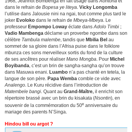
1968, Jeannot Bombenga en fait usage dans
Aontona
et
dans le refrain de
Bopesa ye liteya
.
Vicky Longomba
l’utilise dans Jalousie nini na ngai, tout comme plus tard le
joker
Evoloko
dans le refrain de
Mbeya-Mbeya
. Le
professeur
Empompo Loway
éclate dans
Adolo Timbi
;
Vadio Mambenga
déclame un proverbe ngombe dans son
célèbre
Tambula malembe
, tandis que
Mbilia Bel
au
sommet de sa gloire dans l’Afrisa puise dans le folklore
mbunza ces sons merveilleux sortis du fond de la culture
de ses ancêtres pour réaliser
Mano Mongba
. Pour
Michel
Boyibanda
, c’est un brin de sangha-sangha qu’on trouve
dans Masuwa enani.
Luambo
n’a pas chanté en tetela, la
langue de son père.
Papa Wemba
comble ce vide avec
Analengo
. Le Kuru récidive dans l’introduction de
Matembele bangi
. Quant au
Grand-Maître,
il enrichit son
répertoire brassé avec un brin du kisakata (
Nsontin
), en
e
souvenir de la commémoration du 50
anniversaire du
mariage des parents N’Singa.
Hindou bill ou argot ?