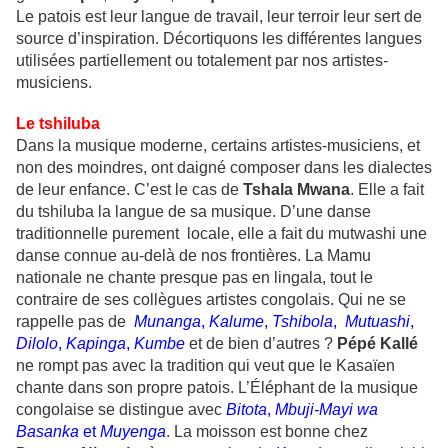
Le patois est leur langue de travail, leur terroir leur sert de
source d’inspiration. Décortiquons les différentes langues
utilisées partiellement ou totalement par nos artistes-
musiciens.
Le tshiluba
Dans la musique moderne, certains artistes-musiciens, et
non des moindres, ont daigné composer dans les dialectes
de leur enfance. C’est le cas de
Tshala Mwana
. Elle a fait
du tshiluba la langue de sa musique. D’une danse
traditionnelle purement locale, elle a fait du mutwashi une
danse connue au-delà de nos frontières. La Mamu
nationale ne chante presque pas en lingala, tout le
contraire de ses collègues artistes congolais. Qui ne se
rappelle pas de
Munanga
,
Kalume
,
Tshibola
,
Mutuashi
,
Dilolo
,
Kapinga
,
Kumbe
et de bien d’autres ?
Pépé Kallé
ne rompt pas avec la tradition qui veut que le Kasaïen
chante dans son propre patois. L’Éléphant de la musique
congolaise se distingue avec
Bitota
,
Mbuji-Mayi wa
Basanka
et
Muyenga
. La moisson est bonne chez