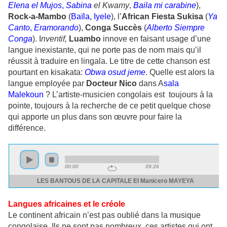
Elena el
Mujos
,
Sabina
el Kwamy
,
Baila mi carabine
),
Rock-a-Mambo
(
Baïla, Iyele
), l’
African Fiesta Sukisa
(
Ya
Canto
,
Eramorando
),
Conga Succès
(
Alberto Siempre
Conga
). I
nventif,
Luambo
innove en faisant usage d’une
langue inexistante, qui ne porte pas de nom mais qu’il
réussit à traduire en lingala. Le titre de cette chanson est
pourtant en kisakata:
Obwa osud jeme
. Quelle est alors la
langue employée par
Docteur Nico
dans A
sala
Malekoun
? L’artiste-musicien congolais est toujours à la
pointe, toujours à la recherche de ce petit quelque chose
qui apporte un plus dans son œuvre pour faire la
différence.
Langues africaines et le créole
Le continent africain n’est pas oublié dans la musique
congolaise. Ils ne sont pas nombreux, ces artistes qui ont