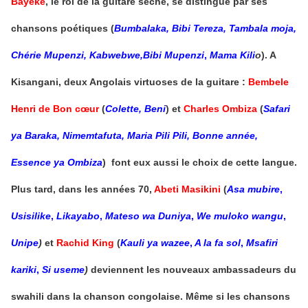
Bayeke
, le roi de la guitare sèche, se distingue par ses
chansons poétiques (
Bumbalaka
, Bibi Tereza,
Tambala moja,
Chérie Mupenzi,
Kabwebwe,
Bibi Mupenzi
,
Mama Kili
o
). A
Kisangani, deux Angolais virtuoses de la guitare :
Bembele
Henri de Bon cœur
(
Colette, Beni
) et
Charles Ombiza
(
Safari
ya Baraka, Nimemtafuta, Maria Pili Pili, Bonne année,
Essence ya Ombiza
) font eux aussi le choix de cette langue.
Plus tard, dans les années 70,
Abeti Masikini
(
Asa
mubire
,
Usisilike
,
Likayabo
,
Mateso
wa Duniya
,
We muloko wangu
,
Unipe
)
et
Rachid King
(
Kauli ya wazee
,
A la fa sol
,
Msafiri
kariki
,
Si useme
)
deviennent les nouveaux ambassadeurs du
swahili dans la chanson congolaise. Même si les chansons