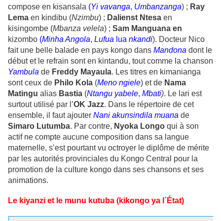
compose en kisansala
(
Yi vavanga
,
Umbanzanga
) ;
Ray
Lema
en kindibu (
Nzimbu
) ;
Dalienst Ntesa
en
kisingombe (
Mbanza velela
) ;
Sam Manguana en
kizombo
(
Minha Angola
,
Lufua
lua
nkandi
). Docteur Nico
fait une belle balade en pays kongo dans
Mandona
dont le
début et le refrain sont en kintandu, tout comme la chanson
Yambula
de
Freddy
Mayaula
. Les titres en kimanianga
sont ceux de
Philo Kola
(
Meno ngiele
) et de
Nama
Matingu
alias
Bastia
(
Ntangu yabele
,
Mbati
)
. Le lari est
surtout utilisé par l’
OK Jazz
. Dans le répertoire de cet
ensemble, il faut ajouter
Nani akunsindila muana
de
Simaro Lutumba
. Par contre,
Nyoka Longo
qui à son
actif ne compte aucune composition dans sa langue
maternelle, s’est pourtant vu octroyer le diplôme de mérite
par les autorités provinciales du Kongo Central pour la
promotion de la culture kongo dans ses chansons et ses
animations.
Le kiyanzi et le munu kutuba (kikongo ya l´État)