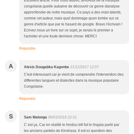
Excellent article. Pour nous autres, amoreux de la musique
congolaise,quelle aubaine de découvrir ce genre danalyse
appronfondie de notre musique. Ce pays a des vrais talents,
comme cet auteur, mais quel dommage quon tombe sur ce
genre d'article que par le hasard de google. Bravo l'écrivain !
Ecrivez nous un livre sur ce sujet, je serais le premier a
l'acheter et une toute derniere chose: MERCI
Répondre
A
Alexis Dougabka Kagonbe
21/12/2017 12:07
C'est interessant car je vient de comprendre l'intervention des
differentes langues et dialectes dans la musique populaire
Congolaise.
Répondre
S
Sam Malonga
06/03/2016 22:31
C´est ça. Car en réalité le hindou bill fut le lingala parlé par
les anciens yankés de Kinshasa. Il est ici question des