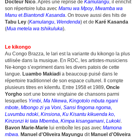
Docteur Nico
. Après une reprise de
Kamulangu
, il enrichit
son répertoire luba avec
Mamu wa Mpoy
,
Mwamba wa
Manu
et
Biantondi Kasanda
. On trouve aussi des hits de
Tabu Ley
(
Kamulangu
,
Wendenda
) et de
Karé Kasanda
(
Mua metela wa tshikuluka
).
Le kikongo
Au Congo Brazza, le lari est la variante du kikongo la plus
utilisée dans la musique. En RDC, les artistes-musiciens
Ne-kongo s’expriment dans les divers patois de cette
langue.
Luambo
Makiadi
a beaucoup puisé dans le
répertoire traditionnel de son espace culturel. Il compte
plusieurs titres en kilemfu. Entre 1958 et 1989,
Oncle
Yorgho
sort une bonne vingtaine de chansons parmi
lesquelles
Yimbi
,
Ma Nkewa
,
Kingotolo
mbuta
ngani
mbote
,
Mbongo zi ya Voni
,
Sansi fingoma ngoma
,
Luvumbu
ndoki
,
Kinsiona
,
Ku Kisantu kikuenda ko
,
Kinzonzi ki tata Mbemba
,
Kimpa
kisangamani
,
Lukoki
.
Bavon Marie-Marie
lui emboîte les pas avec
Mamona
mbwa
.
Manuel d'Oliveira Mayungu
dit
Manuel d'Oliveira