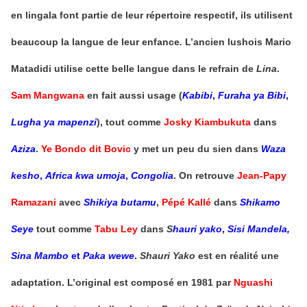
en lingala font partie de leur répertoire respectif, ils utilisent
beaucoup la langue de leur enfance
.
L’ancien lushois Mario
Matadidi utilise cette belle langue dans le refrain de
Lina
.
Sam Mangwana
en fait aussi usage (
Kabibi
,
Furaha ya Bibi
,
Lugha ya mapenzi
), tout comme
Josky Kiambukuta
dans
Aziza
.
Ye Bondo dit Bovic
y met un peu du sien dans
Waza
kesho
,
Africa kwa umoja
,
Congolia
. On retrouve
Jean-Papy
Ramazani
avec
Shikiya butamu
,
Pépé Kallé
dans
Shikamo
Seye
tout comme
Tabu Ley
dans
S
hauri yako
,
Sisi Mandela,
Sina Mambo
et
Paka wewe
.
Shauri Yako
est en réalité une
adaptation. L’original est composé en 1981 par
Nguashi