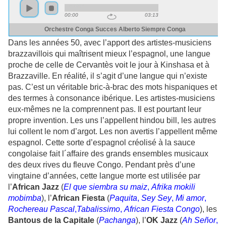
Dans les années 50, avec l’apport des artistes-musiciens
brazzavillois qui maîtrisent mieux l’espagnol, une langue
proche de celle de Cervantès voit le jour à Kinshasa et à
Brazzaville. En réalité, il s’agit d’une langue qui n’existe
pas. C’est un véritable bric-à-brac des mots hispaniques et
des termes à consonance ibérique. Les artistes-musiciens
eux-mêmes ne la comprennent pas. Il est pourtant leur
propre invention. Les uns l’appellent hindou bill, les autres
lui collent le nom d’argot. Les non avertis l’appellent même
espagnol. Cette sorte d’espagnol créolisé à la sauce
congolaise fait l´affaire des grands ensembles musicaux
des deux rives du fleuve Congo. Pendant près d’une
vingtaine d’années, cette langue morte est utilisée par
l’
African Jazz
(
El que siembra su maiz
,
Afrika mokili
mobimba
), l’
African Fiesta
(
Paquita
,
Sey Sey
,
Mi amor
,
Rochereau
Pascal
,
Tabalissimo
,
African Fiesta Congo
), les
Bantous de la Capitale
(
Pachanga
), l’
OK Jazz
(
Ah Señor
,