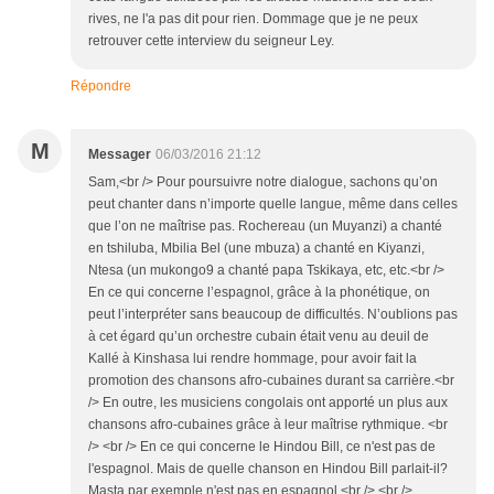
rives, ne l'a pas dit pour rien. Dommage que je ne peux
retrouver cette interview du seigneur Ley.
Répondre
M
Messager
06/03/2016 21:12
Sam,<br /> Pour poursuivre notre dialogue, sachons qu’on
peut chanter dans n’importe quelle langue, même dans celles
que l’on ne maîtrise pas. Rochereau (un Muyanzi) a chanté
en tshiluba, Mbilia Bel (une mbuza) a chanté en Kiyanzi,
Ntesa (un mukongo9 a chanté papa Tskikaya, etc, etc.<br />
En ce qui concerne l’espagnol, grâce à la phonétique, on
peut l’interpréter sans beaucoup de difficultés. N’oublions pas
à cet égard qu’un orchestre cubain était venu au deuil de
Kallé à Kinshasa lui rendre hommage, pour avoir fait la
promotion des chansons afro-cubaines durant sa carrière.<br
/> En outre, les musiciens congolais ont apporté un plus aux
chansons afro-cubaines grâce à leur maîtrise rythmique. <br
/> <br /> En ce qui concerne le Hindou Bill, ce n'est pas de
l'espagnol. Mais de quelle chanson en Hindou Bill parlait-il?
Masta par exemple n'est pas en espagnol.<br /> <br />