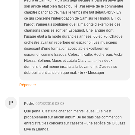
Pedro et Sam,<br /> J’avais déjà déclaré à Sam en privé que
son article était bien fait et fouillé. J’ai envie de le commenter
chapitre par chapitre, mais le temps me fait défaut.<br /> En
ce qui concerne l’interrogation de Sam sur le Hindou Bill ou
l’argot, j’aimerais souligner que la majorité d’exemples des
chansons choisies sont en Espagnol. Une langue dont
l’usage était à la mode durant les années ’60 et ’70. Chaque
orchestre avait un répertoire en espagnol. Les musiciens
disposant d’une formation acceptable excellaient en
espagnol, comme Essous, Celestin, Kallé, Rochereau, Vicky,
Ntessa, Bolhem, Mujos et Lutula Clary…….. ( les deux
derniers furent même inscrits à la Lovanium). D’autres se
débrouillaient tant bien que mal. <br /> Messager
Répondre
P
Pedro
06/03/2016 08:03
Que pena! C'est une chanson merveilleuse. Elle n'est
probablement sur aucun album. Je ne sais pas comment on
enregistrait les concerts sur cassette - une espèce de OK Jazz
Live in Luanda.