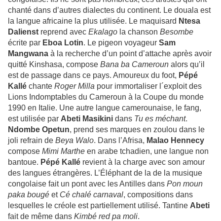
chanté dans d’autres dialectes du continent. Le douala est
la langue africaine la plus utilisée. Le maquisard
Ntesa
Dalienst
reprend avec
Ekalago
la chanson
Besombe
écrite par
Eboa Lotin
. Le pigeon voyageur
Sam
Mangwana
à la recherche d’un point d’attache après avoir
quitté Kinshasa, compose
Bana ba Cameroun
alors qu’il
est de passage dans ce pays. Amoureux du foot,
Pépé
Kallé
chante
Roger Milla
pour immortaliser l´exploit des
Lions Indomptables du Cameroun à la Coupe du monde
1990 en Italie. Une autre langue camerounaise, le fang,
est utilisée par
Abeti
Masikini
dans
Tu es méchant
.
Ndombe Opetun
, prend ses marques en zoulou dans le
joli refrain de
Beya Walo
. Dans l’Afrisa,
Malao Hennecy
compose
Mimi Marthe
en arabe tchadien, une langue non
bantoue.
Pépé Kallé
revient à la charge avec son amour
des langues étrangères. L’Éléphant de la de la musique
congolaise fait un pont avec les Antilles dans
Pon moun
paka bougé
et
Cé chalé carnaval
, compositions dans
lesquelles le créole est partiellement utilisé. Tantine
Abeti
fait de même dans
Kimbé red pa moli
.