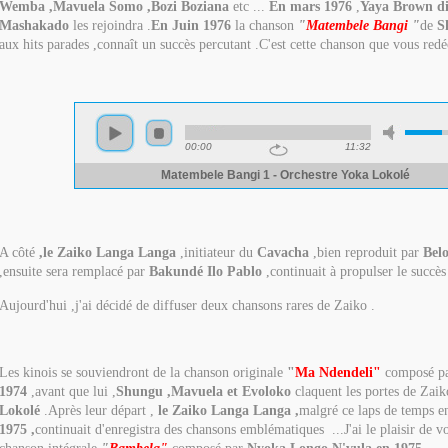
Wemba ,Mavuela Somo ,Bozi Boziana
etc ...
En mars 1976
,
Yaya Brown d
Mashakado
les rejoindra .
En Juin 1976
la chanson
"
Matembele Bangi
"
de
S
aux hits parades ,connaît un succès percutant .C'est cette chanson que vous redé
A côté
,le Zaiko Langa Langa
,initiateur du
Cavacha
,bien reproduit par
Bel
,ensuite sera remplacé par
Bakundé Ilo Pablo
,continuait à propulser le succès
Aujourd'hui ,j'ai décidé de diffuser deux chansons rares de Zaiko .
Les kinois se souviendront de la chanson originale
"
Ma Ndendeli"
composé p
1974
,avant que lui ,
Shungu ,Mavuela et Evoloko
claquent les portes de Zai
Lokolé
.Après leur départ ,
le Zaiko Langa Langa ,
malgré ce laps de temps e
1975 ,
continuait d'enregistra des chansons emblématiques ...J'ai le plaisir de vo