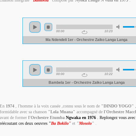
chanson intégrale
"
Bambela"
composé par
Nyoka Longo N'vula en 1975
.
En
1974
, l'homme à la voix cassée ,connu sous le nom de
"DINDO YOGO"
,
formidable avec sa chanson
"Lola Muana"
accompagné de
l'Orchestre Macc
avant de former
l'Orchestre Etumba
Ngwaka en 1976
. Replongez vous avec 
réécoutant ces deux oeuvres
"
Ba Bokilo"
et
"
Mosolo
"
.