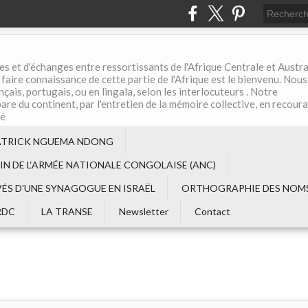
es et d'échanges entre ressortissants de l'Afrique Centrale et Austral
aire connaissance de cette partie de l'Afrique est le bienvenu. Nous
çais, portugais, ou en lingala, selon les interlocuteurs . Notre
are du continent, par l'entretien de la mémoire collective, en recour
té
ATRICK NGUEMA NDONG
EIN DE L‘ARMÉE NATIONALE CONGOLAISE (ANC)
VÉS D'UNE SYNAGOGUE EN ISRAËL
ORTHOGRAPHIE DES NOMS
RDC
LA TRANSE
Newsletter
Contact