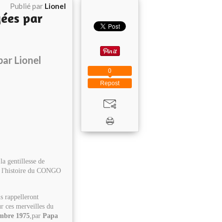
Publié par
Lionel
yées par
ar Lionel
0
Repost
a gentillesse de
t à l'histoire du CONGO
s rappelleront
ur ces merveilles du
mbre 1975
,par
Papa