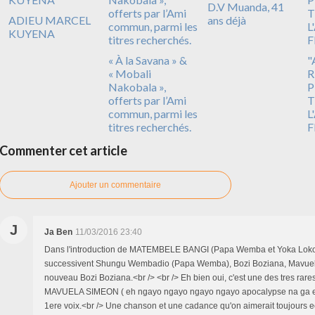
D.V Muanda, 41
ADIEU MARCEL
ans déjà
KUYENA
« À la Savana » &
"
« Mobali
R
Nakobala »,
P
offerts par l’Ami
T
commun, parmi les
L
titres recherchés.
F
Commenter cet article
Ajouter un commentaire
J
Ja Ben
11/03/2016 23:40
Dans l'introduction de MATEMBELE BANGI (Papa Wemba et Yoka Lokole
successivent Shungu Wembadio (Papa Wemba), Bozi Boziana, Mavuel
nouveau Bozi Boziana.<br /> <br /> Eh bien oui, c'est une des tres rare
MAVUELA SIMEON ( eh ngayo ngayo ngayo ngayo apocalypse na ga ekok
1ere voix.<br /> Une chanson et une cadance qu'on aimerait toujours e