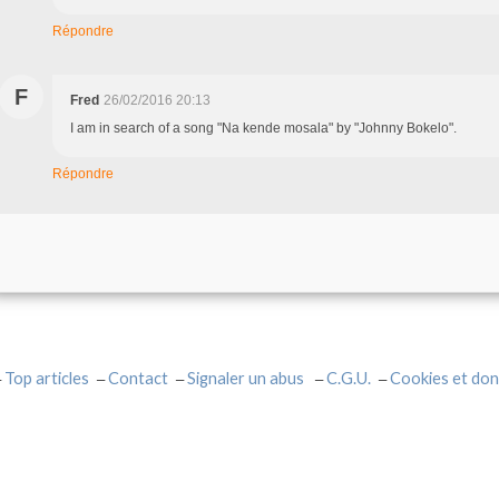
Répondre
F
Fred
26/02/2016 20:13
I am in search of a song "Na kende mosala" by "Johnny Bokelo".
Répondre
Top articles
Contact
Signaler un abus
C.G.U.
Cookies et don