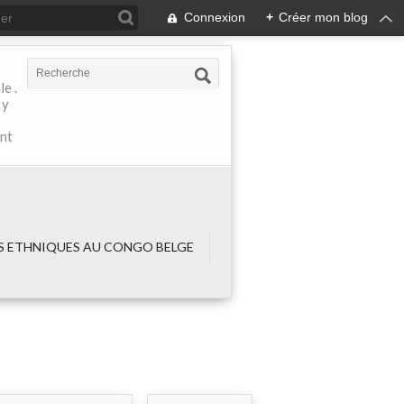
Connexion
+
Créer mon blog
e .
 y
ant
 ETHNIQUES AU CONGO BELGE