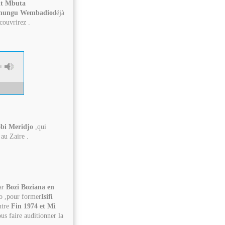
it Mbuta
hungu Wembadio
déjà
couvrirez .
obi Meridjo
,qui
 au Zaire .
ar
Bozi Boziana en
ko ,pour former
Isifi
ntre
Fin 1974 et Mi
us faire auditionner la