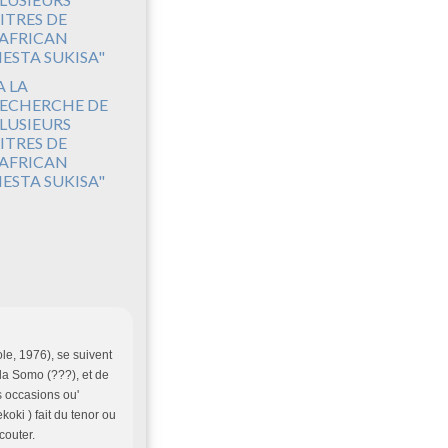
A LA
ECHERCHE DE
LUSIEURS
ITRES DE
'AFRICAN
IESTA SUKISA"
, 1976), se suivent
a Somo (???), et de
s occasions ou'
i ) fait du tenor ou
couter.