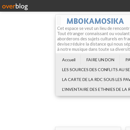
MBOKAMOSIKA
Cet espace se veut un lieu de rencontr
Tout étranger connaissant ou voulant f
aborderons des sujets culturels en fran
devise:réduire la distance qui nous sép
à notre musique dans toute sa diversi
Accueil
FAIRE UN DON
P
LES SOURCES DES CONFLITS AU S
LA CARTE DE LA RDC SOUS LES PA
L'INVENTAIRE DES ETHNIES DE LA 