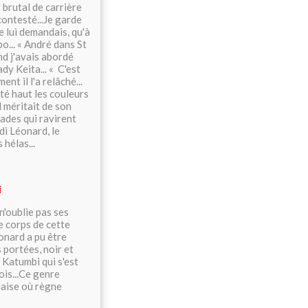
 brutal de carrière
ncontesté...Je garde
e lui demandais, qu'à
o... « André dans St
and j'avais abordé
y Keita... « C'est
nt il l'a relâché...
té haut les couleurs
 méritait de son
rades qui ravirent
di Léonard, le
hélas...
i
n'oublie pas ses
e corps de cette
onard a pu être
s portées, noir et
atumbi qui s'est
ois...Ce genre
laise où règne