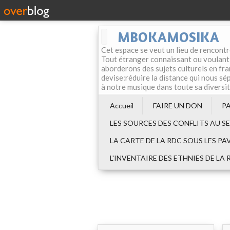
MBOKAMOSIKA
Cet espace se veut un lieu de rencontr
Tout étranger connaissant ou voulant f
aborderons des sujets culturels en fran
devise:réduire la distance qui nous sép
à notre musique dans toute sa diversi
Accueil
FAIRE UN DON
P
LES SOURCES DES CONFLITS AU S
LA CARTE DE LA RDC SOUS LES PA
L'INVENTAIRE DES ETHNIES DE LA 