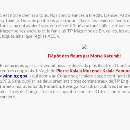
C'est notre chemin à tous. Nos condoléances à Freddy, Denise, Patric
sa famille. Nous en profitons aussi pour relayer les remerciements de 
tous ceux qui avaient soutenu et contribué aux funérailles, notamme
Mazembe, les anciens et le fan club TP Mazembe de Bruxelles, les aut
Jacques ainsi que l'église AEDV.
Dépôt des fleurs par Moïse Katumbi
Et deux mois après, survenait aussi le décès du plus illustre et bomb
centres congolais. Il s'agit de
Pierre Kalala Mukendi. Kalala Yaoun
« winning goa
l » qui donna au Congo sa première coupe continental
1968. Sans oublier les deux premiers titres continentaux de TP Eng
forme ainsi, avec Saïdi, Katumba, Bwanga, Kazadi un club très fermé 
plus titrés du Congo, c'est à dire ayant remportés 3 titres continent
carrière.