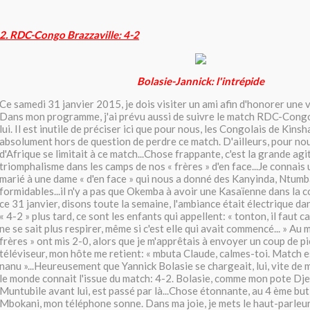
2. RDC-Congo Brazzaville: 4-2
Bolasie-Jannick: l'intrépide
Ce samedi 31 janvier 2015, je dois visiter un ami afin d'honorer une 
Dans mon programme, j'ai prévu aussi de suivre le match RDC-Congo
lui. Il est inutile de préciser ici que pour nous, les Congolais de Kinsha
absolument hors de question de perdre ce match. D'ailleurs, pour no
d'Afrique se limitait à ce match...Chose frappante, c'est la grande agi
triomphalisme dans les camps de nos « frères » d'en face...Je connais
marié à une dame « d'en face » qui nous a donné des Kanyinda, Ntum
formidables...il n'y a pas que Okemba à avoir une Kasaïenne dans la c
ce 31 janvier, disons toute la semaine, l'ambiance était électrique dan
« 4-2 » plus tard, ce sont les enfants qui appellent: « tonton, il faut
ne se sait plus respirer, même si c'est elle qui avait commencé... » Au
frères » ont mis 2-0, alors que je m'apprêtais à envoyer un coup de p
téléviseur, mon hôte me retient: « mbuta Claude, calmes-toi. Match esi
nanu »...Heureusement que Yannick Bolasie se chargeait, lui, vite de m
le monde connait l'issue du match: 4-2. Bolasie, comme mon pote Dj
Muntubile avant lui, est passé par là...Chose étonnante, au 4 ème bu
Mbokani, mon téléphone sonne. Dans ma joie, je mets le haut-parleur: 