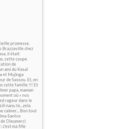
vieille promesse.
 Brazzaville chez
sa, il était
us, cette coupe
tation de
 un ami du Kasaï
ba et Mujinga
our de Sassou. Et, en
s cette famille !!! Et
 calmer papa, maman
 moment où « nos
ied rageur dans le
li nanu te...zela
e calmer... Bon tout
elma Santos
t de Dieumerci
c'est ma fille