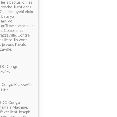
les a battus, on les
écroche. Il est dans
 Claude nayebi eloko
a batu ya
t moi de
t qu'il me comprenne.
ais. Comprenez
razzaville. Contre
alle te. Ils vont
: je vous l'avais
zaville:
: RDC-Congo
nkunku;
C-Congo Brazzaville:
ale »;
e: RDC-Congo
shamala Machine.
l'excellent Joseph
e sont pas du tout