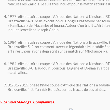
ridicules les Zaïrois. Je suis très inquiet pour le match retour à 
1977, éliminatoires coupe d'Afrique des Nations à Kinshasa:
Brazzaville: 4-1, belle exécution du Congo Brazzaville par Muk
« Kamikaze » de Mazembe et Imana. Auteur d'un triplé....Ah ! il av
inquiet l'excellent Joseph Gabio.
1984, éliminatoires coupe d'Afrique des Nations à Brazzavill
Brazzaville: 5-2, no comment, avec un légendaire Muntubile Sa
affaires...nous avons déjà écrit sur ce match sur Mbokamosika.
1984, éliminatoires coupe d'Afrique des Nations à Kinshasa:
Brazzaville: 0-0, Baudouin, Soucous, Eugène et Djelma avait déj
match aller...
31/01/2015, phase finale coupe d'Afrique des Nations à Mal
Brazzaville: 4-2. Yannick Bolasie, sur les traces de ses ainés...
3. Samuel Malonga: Complaintes.