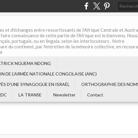
es et d'échanges entre ressortissants de l'Afrique Centrale et Austral
aire connaissance de cette partie de l'Afrique est le bienvenu. Nous
çais, portugais, ou en lingala, selon les interlocuteurs . Notre
are du continent, par l'entretien de la mémoire collective, en recour
té
ATRICK NGUEMA NDONG
EIN DE L‘ARMÉE NATIONALE CONGOLAISE (ANC)
VÉS D'UNE SYNAGOGUE EN ISRAËL
ORTHOGRAPHIE DES NOMS
RDC
LA TRANSE
Newsletter
Contact