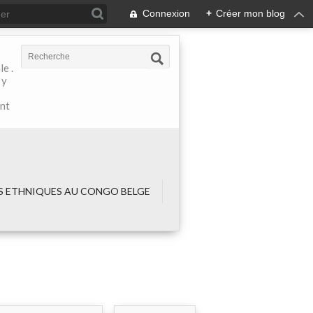
Connexion
+
Créer mon blog
e .
 y
ant
 ETHNIQUES AU CONGO BELGE