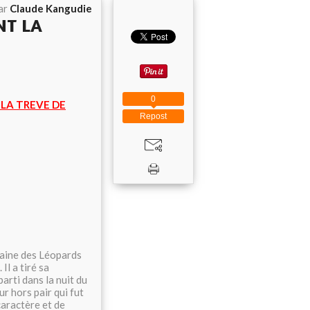
ar
Claude Kangudie
NT LA
0
LA TREVE DE
Repost
taine des Léopards
l a tiré sa
arti dans la nuit du
r hors pair qui fut
caractère et de