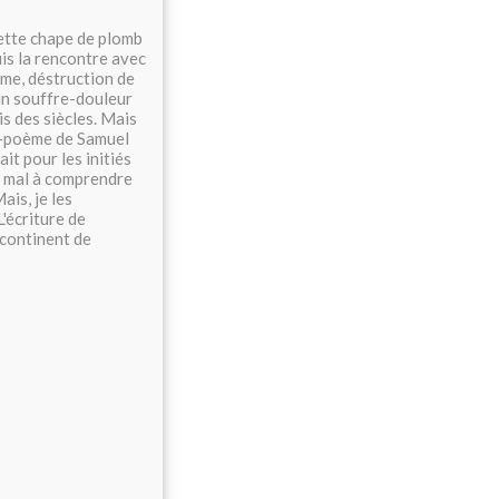
cette chape de plomb
uis la rencontre avec
mme, déstruction de
 un souffre-douleur
is des siècles. Mais
re-poème de Samuel
fait pour les initiés
du mal à comprendre
ais, je les
L'écriture de
 continent de