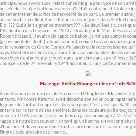
principe, nous avons aussi relaté sur ce blog le pourquoi de son arrêt
au sein de l'Equipe Nationale alors qu'il était capitaine et titulaire i
de cet entretien deux tics de nervosité de sa part. Le premier quand j
un moment, l'excellent André Kalonzo devait jouer dans St Eloi Lupop
Eloi ??? Qui allait signer ce transfert ??? ». Le deuxième tic, c'est qu
l'élimination des Léopards en 1972 à Douala par le Mali de Fanatamad
Robert (Kazadi). Il avait déjà capté ce ballon...je n'ai pas compris comme
(grincement des dents) ». Saïdi Léonard, comme tous ceux qui ont por
et la renommée du Grand Congo, n'a jamais eu la reconnaissance qu'il
pays. N'eut été ses enfants, il aurait fini, comme nombre de ses cama
nos rêves d'enfance, par croupir dans la misère dans sa vieillesse. Saï
« Suisse », né le 24 novembre 1941 aurait eu 75 ans cette année, mais 
Masengo, Adelar, Kibonge et les enfants Saïd
Au moins son club, notre club de cœur le TP Englebert Mazembe, lui, 
enfants. Mr Moïse Katumbi avait dépêché son avion pour rapatrier l
légende du football congolais dans son pays. C'est ainsi que Saïdi Lé
enterré sur la terre de ses ancêtres, dans les couleurs qu'il a toujour
blanc du TP Mazembe. Nous rendons un grand hommage à Mr Moïse K
rappelé à notre bon souvenir en tant qu'un homme, un vrai englebert
d'homme est devenu une denrée ultra rare dans notre société congo
l'ingratitude gratuite et primaire...