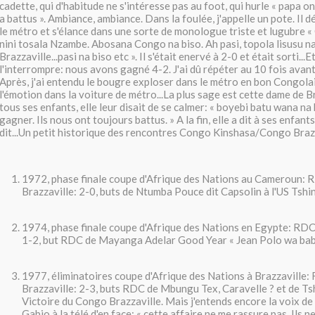
cadette, qui d'habitude ne s'intéresse pas au foot, qui hurle « papa on 
a battus ». Ambiance, ambiance. Dans la foulée, j'appelle un pote. Il d
le métro et s'élance dans une sorte de monologue triste et lugubre «
nini tosala Nzambe. Abosana Congo na biso. Ah pasi, topola lisusu n
Brazzaville...pasi na biso etc ». Il s'était enervé à 2-0 et était sorti...E
l'interrompre: nous avons gagné 4-2. J'ai dû répéter au 10 fois avan
Après, j'ai entendu le bougre exploser dans le métro en bon Congol
l'émotion dans la voiture de métro...La plus sage est cette dame de B
tous ses enfants, elle leur disait de se calmer: « boyebi batu wana na b
gagner. Ils nous ont toujours battus. » A la fin, elle a dit à ses enfants
dit...Un petit historique des rencontres Congo Kinshasa/Congo Braz
1972, phase finale coupe d'Afrique des Nations au Cameroun
Brazzaville: 2-0, buts de Ntumba Pouce dit Capsolin à l'US Tshi
1974, phase finale coupe d'Afrique des Nations en Egypte: RD
1-2, but RDC de Mayanga Adelar Good Year « Jean Polo wa bab
1977, éliminatoires coupe d'Afrique des Nations à Brazzavill
Brazzaville: 2-3, buts RDC de Mbungu Tex, Caravelle ? et de T
Victoire du Congo Brazzaville. Mais j'entends encore la voix de 
Gabio à la télé d'en face: « cette affaire ne me rassure pas. Ils n