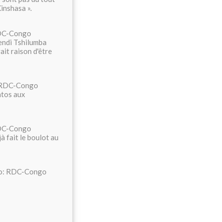
Kinshasa ».
 RDC-Congo
endi Tshilumba
ait raison d'être
e: RDC-Congo
ntos aux
 RDC-Congo
à fait le boulot au
abo: RDC-Congo