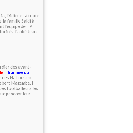
ia, Didier et à toute
la famille Saïdi à
nt l'équipe de TP
orités, l'abbé Jean-
ardier des avant-
dé
,
l'homme du
e des Nations en
lebert Mazembe. Il
des footballeurs les
aux pendant leur