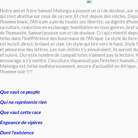
Notre ami et frère Samuel Malonga a poussé un cri de douleur...sur 
qui s'est abattue sur ceux de sa race. Et c'est depuis des siècles. Dep
l'homme blanc, l'Africain a perdu toutes ses libertés: sa dignité d'ho
sa culture, reduction en esclavage, humiliation en tous genres, bref
de l'humanité. Samuel pousse son cri de douleur. Cri qui retentit depu
hélas dans l'indifférence des bourreaux de l'Afrique. Le style du liv
est incisif, direct, brûlant et clair. Un style qui tire vers le haut. Style 
et amoureux des lettres. Les non-initiés s'y ennuiraient, ils auront 
et suivre. Du reste nombre de compatriotes n'aiment pas la lecture. M
encourage à s'y mettre. L'inculture n'épanouit pas l'intellect humain...
Malonga est, hélas malheureusement, encore d'actualité en Afrique,
l'homme noir !!!!
Que vaut ce peuple
Qui ne représente rien
Que vaut cette race
Engeance de vipères
Dont l'existence