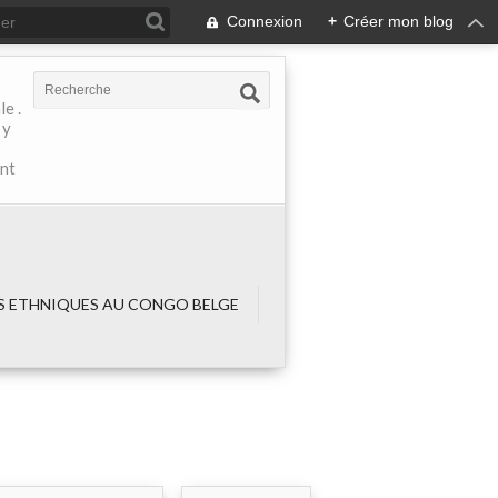
Connexion
+
Créer mon blog
e .
 y
ant
 ETHNIQUES AU CONGO BELGE