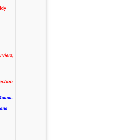
ddy
rviers,
lection
 Muana.
uana