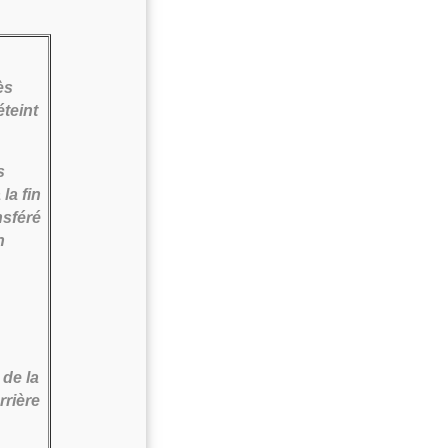
ès
teint
s
la fin
nsféré
n
 de la
rrière