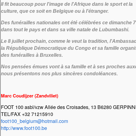
Il fit beaucoup pour l'image de l'Afrique dans le sport et la
culture, que ce soit en Belgique ou à l'étranger.
Des funérailles nationales ont été célébrées ce dimanche 7
dans tout le pays et dans sa ville natale de Lubumbashi.
Le 8 juillet prochain, comme le veut la tradition, l'Ambassa
la République Démocratique du Congo et sa famille organi
des funérailles à Bruxelles.
Nos pensées émues vont à sa famille et à ses proches aux
nous présentons nos plus sincères condoléances.
Marc Coudijzer (Zandviliet)
FOOT 100 asbl/vzw Allée des Croisades, 13 B6280 GERPIN
TEL/FAX +32 71215910
foot100_belgium@hotmail.com
http://www.foot100.be