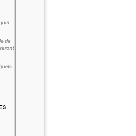
 juin
de de
seront
quels
NES