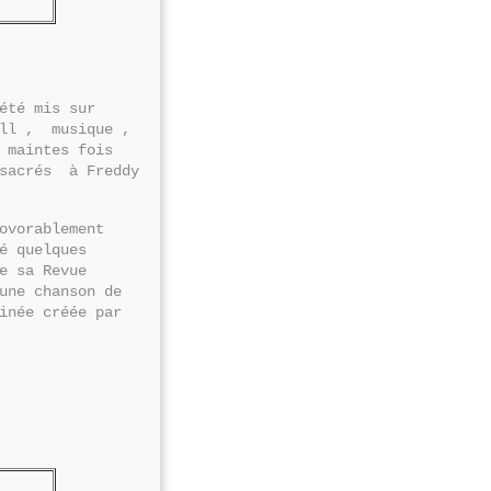
été mis sur
all , musique ,
 maintes fois
nsacrés à Freddy
ovorablement
é quelques
e sa Revue
une chanson de
inée créée par