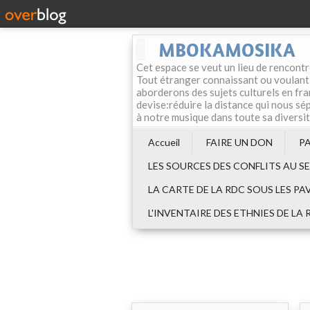
MBOKAMOSIKA
Cet espace se veut un lieu de rencontr
Tout étranger connaissant ou voulant f
aborderons des sujets culturels en fran
devise:réduire la distance qui nous sép
à notre musique dans toute sa diversi
Accueil
FAIRE UN DON
P
LES SOURCES DES CONFLITS AU S
LA CARTE DE LA RDC SOUS LES PA
L'INVENTAIRE DES ETHNIES DE LA 