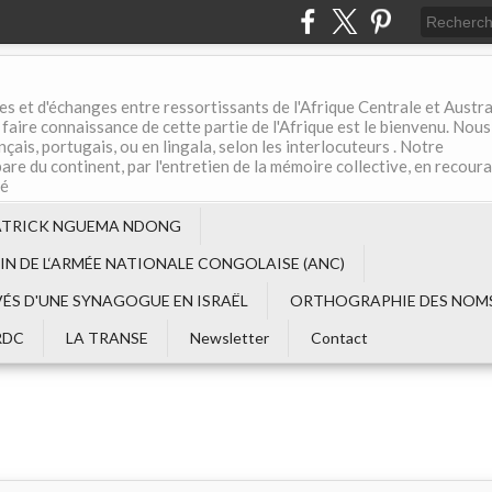
es et d'échanges entre ressortissants de l'Afrique Centrale et Austral
aire connaissance de cette partie de l'Afrique est le bienvenu. Nous
çais, portugais, ou en lingala, selon les interlocuteurs . Notre
are du continent, par l'entretien de la mémoire collective, en recour
té
ATRICK NGUEMA NDONG
EIN DE L‘ARMÉE NATIONALE CONGOLAISE (ANC)
VÉS D'UNE SYNAGOGUE EN ISRAËL
ORTHOGRAPHIE DES NOMS
RDC
LA TRANSE
Newsletter
Contact