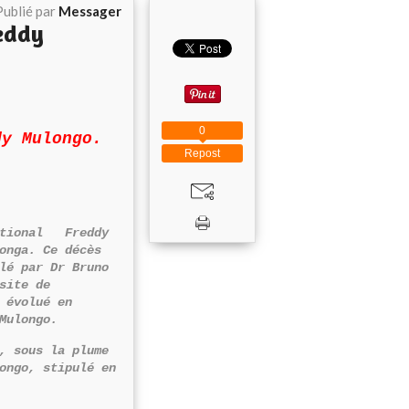
Publié par
Messager
eddy
0
dy Mulongo.
Repost
national Freddy
onga. Ce décès
lé par Dr Bruno
site de
 évolué en
Mulongo.
, sous la plume
ongo, stipulé en