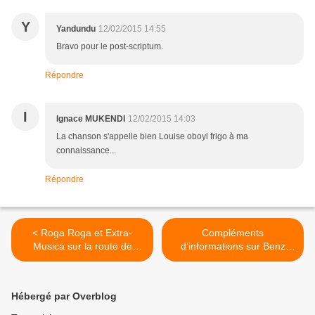
Y
Yandundu
12/02/2015 14:55
Bravo pour le post-scriptum.
Répondre
I
Ignace MUKENDI
12/02/2015 14:03
La chanson s'appelle bien Louise oboyi frigo à ma
connaissance...
Répondre
< Roga Roga et Extra-
Compléments
Musica sur la route de
d’informations sur Benz
l’Olympia
Bozi -Boziana >
Hébergé par Overblog