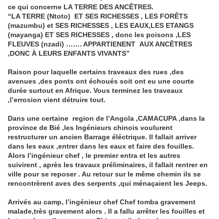
ce qui concerne LA TERRE DES ANCÊTRES.
“LA TERRE (Ntoto) ET SES RICHESSES , LES FORÊTS
(mazumbu) et SES RICHESSES , LES EAUX,LES ETANGS
(mayanga) ET SES RICHESSES , donc les poisons ,LES
FLEUVES (nzadi) ……. APPARTIENENT AUX ANCÊTRES
,DONC À LEURS ENFANTS VIVANTS”
Raison pour laquelle certains traveaux des rues ,des
avenues ,des ponts ont échoués soit ont eu une courte
durée surtout en Afrique. Vous terminez les traveaux
,l’errosion vient détruire tout.
Dans une certaine region de l’Angola ,CAMACUPA ,dans la
province de Bié ,les Ingénieurs chinois voulurent
restructurer un ancien Barrage éléctrique. Il fallait arriver
dans les eaux ,entrer dans les eaux et faire des fouilles.
Alors l’ingénieur chef , le premier entra et les autres
suivirent , après les travaux préliminaires, il fallait rentrer en
ville pour se reposer . Au retour sur le même chemin ils se
rencontrèrent aves des serpents ,qui ménaçaient les Jeeps.
Arrivés au camp, l’ingénieur chef Chef tomba gravement
malade,très gravement alors . Il a fallu arrêter les fouilles et