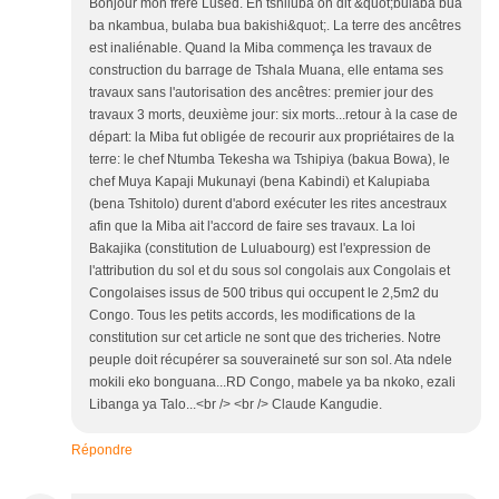
Bonjour mon frère Lused. En tshiluba on dit &quot;bulaba bua
ba nkambua, bulaba bua bakishi&quot;. La terre des ancêtres
est inaliénable. Quand la Miba commença les travaux de
construction du barrage de Tshala Muana, elle entama ses
travaux sans l'autorisation des ancêtres: premier jour des
travaux 3 morts, deuxième jour: six morts...retour à la case de
départ: la Miba fut obligée de recourir aux propriétaires de la
terre: le chef Ntumba Tekesha wa Tshipiya (bakua Bowa), le
chef Muya Kapaji Mukunayi (bena Kabindi) et Kalupiaba
(bena Tshitolo) durent d'abord exécuter les rites ancestraux
afin que la Miba ait l'accord de faire ses travaux. La loi
Bakajika (constitution de Luluabourg) est l'expression de
l'attribution du sol et du sous sol congolais aux Congolais et
Congolaises issus de 500 tribus qui occupent le 2,5m2 du
Congo. Tous les petits accords, les modifications de la
constitution sur cet article ne sont que des tricheries. Notre
peuple doit récupérer sa souveraineté sur son sol. Ata ndele
mokili eko bonguana...RD Congo, mabele ya ba nkoko, ezali
Libanga ya Talo...<br /> <br /> Claude Kangudie.
Répondre