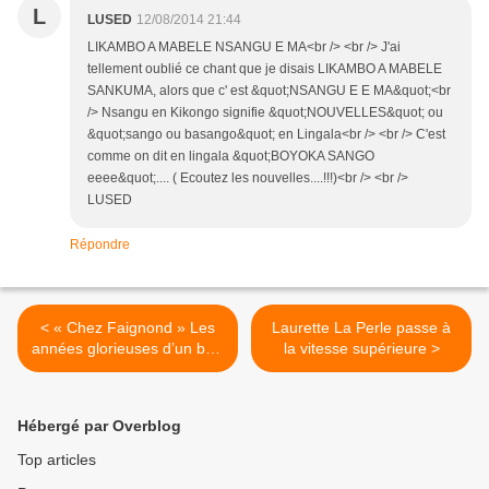
L
LUSED
12/08/2014 21:44
LIKAMBO A MABELE NSANGU E MA<br /> <br /> J'ai
tellement oublié ce chant que je disais LIKAMBO A MABELE
SANKUMA, alors que c' est &quot;NSANGU E E MA&quot;<br
/> Nsangu en Kikongo signifie &quot;NOUVELLES&quot; ou
&quot;sango ou basango&quot; en Lingala<br /> <br /> C'est
comme on dit en lingala &quot;BOYOKA SANGO
eeee&quot;.... ( Ecoutez les nouvelles....!!!)<br /> <br />
LUSED
Répondre
< « Chez Faignond » Les
Laurette La Perle passe à
années glorieuses d’un bar-
la vitesse supérieure >
dancing
Hébergé par Overblog
Top articles