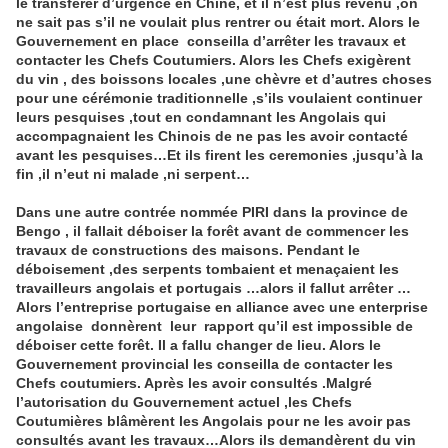
le transferer d’urgence en Chine, et il n’est plus revenu ,on
ne sait pas s’il ne voulait plus rentrer ou était mort. Alors le
Gouvernement en place conseilla d’arrêter les travaux et
contacter les Chefs Coutumiers. Alors les Chefs exigèrent
du vin , des boissons locales ,une chèvre et d’autres choses
pour une cérémonie traditionnelle ,s’ils voulaient continuer
leurs pesquises ,tout en condamnant les Angolais qui
accompagnaient les Chinois de ne pas les avoir contacté
avant les pesquises…Et ils firent les ceremonies ,jusqu’à la
fin ,il n’eut ni malade ,ni serpent…
Dans une autre contrée nommée PIRI dans la province de
Bengo , il fallait déboiser la forêt avant de commencer les
travaux de constructions des maisons. Pendant le
déboisement ,des serpents tombaient et menaçaient les
travailleurs angolais et portugais …alors il fallut arrêter …
Alors l’entreprise portugaise en alliance avec une enterprise
angolaise donnèrent leur rapport qu’il est impossible de
déboiser cette forêt. Il a fallu changer de lieu. Alors le
Gouvernement provincial les conseilla de contacter les
Chefs coutumiers. Après les avoir consultés .Malgré
l’autorisation du Gouvernement actuel ,les Chefs
Coutumières blâmèrent les Angolais pour ne les avoir pas
consultés avant les travaux…Alors ils demandèrent du vin