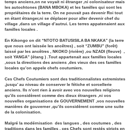
temps anciens,on ne voyait ni étranger ,ni colonisateur mais
les autochtones (BANA MBOKA) et les familles qui sont les
propriétaires de la terre. On ne pouvait pas devenir Roi tout
en étant étranger,ni se déplacer pour aller devenir chef du
village ,dans un village d’autrui. Les terres appatenaient aux
familles locales .
En Kikongo on dit “NTOTO BATUSISILA BA NKAKA” (la terre
que nous ont laissée les ancêtres) , soit “ZUMBU” (forêt)
laissé par les ancêtres , NKOKO (rivière) ,ou NZADI (fleuve) ,
soit YANGA” (étang ) .Tout appartenait aux familles locales
,sous la directions des anciens ,des vieux des ces familles
locales qu’on appele chefs coutumiers.
Ces Chefs Coutumiers sont des traditionnalistes extremistes
,jusqu’ au niveau de conserver le fétiche et sorcellerie
anciens. Ils n’ont rien à avoir avec vos nouvelles religions
qu’ils considèrent comme des dieux étrangers ,ni vos
nouvelles organisations de GOUVERNEMENT ,vos nouvelles
manières de gouverner ,qu’ils considèrent comme une suite
de la colonisation.
Malgré la modérnisation des langues , des coutumes , des
traditions dans les familles , ces Chefs sont restés stricts en