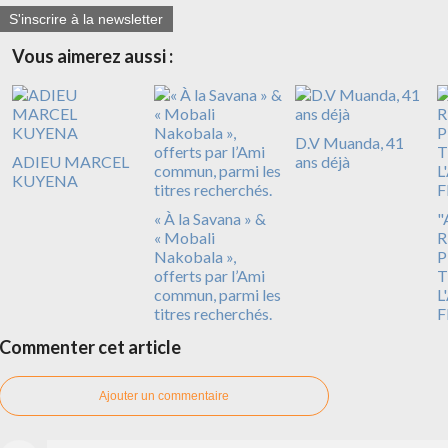
S'inscrire à la newsletter
Vous aimerez aussi :
D.V Muanda, 41
ADIEU MARCEL
ans déjà
KUYENA
« À la Savana » &
"
« Mobali
R
Nakobala »,
P
offerts par l’Ami
T
commun, parmi les
L
titres recherchés.
F
Commenter cet article
Ajouter un commentaire