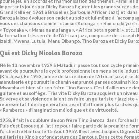
pour le jeu en accords et l’harmonisation des thèmes. Parmi les d
importants joués par Dicky Baroza figurent les grands succès de
Grand Kallé en 1961 à Bruxelles (Surboum African Jazz) et dans 
Baroza laisse évoluer son cadet au solo et lui-même à l’accom
vous des chansons comme : « Jamais Kolonga », « Bamonaki yo », «
« Toyonaka », « Mama na mufanga », « Africa beta ngombi », etc.. (
la formation très serrée de l’African jazz, composée de : Joseph 
Izeidi, Mwena, Lutula, Manu Dibango, Tino Baroza et Dicky Baro
Qui est Dicky Nicolas Baroza
Né le 13 novembre 1939 à Matadi, il passe tout son cycle primaire
avant de poursuivre le cycle professionnel en menuiserie industri
(Kinshasa). En 1953, année de la création de l’African jazz, il se 
menuiserie et poursuit le chemin emprunté par ses cousins Nico
Mwamba et bien sûr son frère Tino Baroza. C’est d’ailleurs ce derni
guitare et au solfège. Très vite Dicky Baroza acquiert un niveau 
Sa verve et sa violence allaient en faire un guitariste « jazziste » 
représentatif de sa génération, avant d’affirmer plus tard ses qu
« Rumberos » d’imagination mélodique et de virtuosité.
1958, il fait la doublure de son frère Tino Baroza dans l’orche
Puis c’est Essous qui l’attire pour faire partie de la première for
l’orchestre Bantou, le 15 Août 1959. Il est avec Jacques Dignos D
guitaristes Kinois cofondateurs des Bantous. Dans cette forma