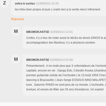
Z
zehra b saritas
31/08/2014 15:20
les infos bien propre et puis c vraiiii rien q la verite merci infiniment
Répondre
M
MBOMOKANTSE
02/09/2014 12:01
Certes, il y a lieu de noter aussi le décès du kinois DINOS le p
accompagnateur des Bantous, il y a plusieurs années
M
MBOMOKANTSE
02/09/2014 02:08
Présentement , il ne reste plus que 3 cofondateurs de l'orches
capitale, encore en vie : Ganga Edo, Célestin Kouka (chanteur
premier guitariste soliste de l'orchestre ( le 15 Août 1959 Ch
dancing à Brazzaville ) Jean-Serge ESSOUS NINO MALAPET
lune , Saturnin PANDI ne sont plus de ce monde. L'orchestre, 
évoluer, et venais de fêter ses 55 ans d'existence. Un exploit