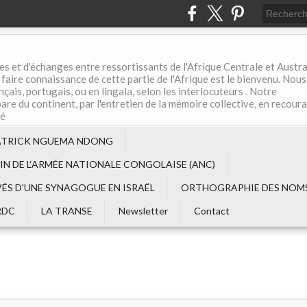
es et d'échanges entre ressortissants de l'Afrique Centrale et Austral
aire connaissance de cette partie de l'Afrique est le bienvenu. Nous
çais, portugais, ou en lingala, selon les interlocuteurs . Notre
are du continent, par l'entretien de la mémoire collective, en recour
té
ATRICK NGUEMA NDONG
EIN DE L‘ARMÉE NATIONALE CONGOLAISE (ANC)
VÉS D'UNE SYNAGOGUE EN ISRAËL
ORTHOGRAPHIE DES NOMS
RDC
LA TRANSE
Newsletter
Contact