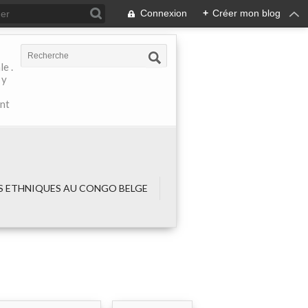
Connexion
+
Créer mon blog
e .
 y
ant
 ETHNIQUES AU CONGO BELGE