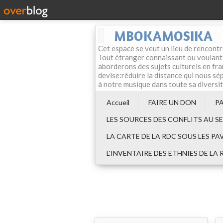
MBOKAMOSIKA
Cet espace se veut un lieu de rencontr
Tout étranger connaissant ou voulant f
aborderons des sujets culturels en fran
devise:réduire la distance qui nous sép
à notre musique dans toute sa diversi
Accueil
FAIRE UN DON
P
LES SOURCES DES CONFLITS AU S
LA CARTE DE LA RDC SOUS LES PA
L'INVENTAIRE DES ETHNIES DE LA 