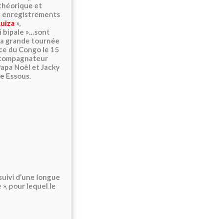
 théorique et
rs enregistrements
Luiza
»,
i bipale »…sont
 la grande tournée
nce du Congo le 15
accompagnateur
Papa Noêl et Jacky
e Essous.
 suivi d’une longue
», pour lequel le