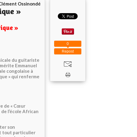
Clément Ossinondé
ique »
rique »
0
Repost
icale du guitariste
 émérite Emmanuel
ale congolaise à
ique » qui renferme
ire de « Cœur
de l’école African
ter son
 tout particulier