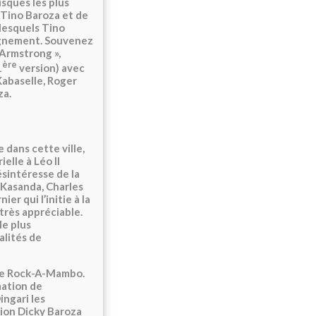
isques les plus
 Tino Baroza et de
lesquels Tino
pagnement. Souvenez
 Armstrong »,
ère
1
version) avec
Kabaselle, Roger
za.
 dans cette ville,
elle à Léo II
désintéresse de la
 Kasanda, Charles
er qui l’initie à la
très appréciable.
le plus
alités de
stre Rock-A-Mambo.
mation de
ingari les
tion Dicky Baroza