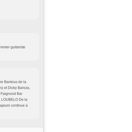
remier guitariste
tre Bantous de la
s) et Dicky Baroza,
ez Faignond Bar
, LOUBELO De la
rajeuni continue à