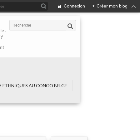
Connexion
+
Créer mon blog
e .
 y
ant
 ETHNIQUES AU CONGO BELGE