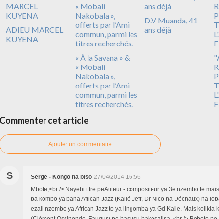
D.V Muanda, 41
ADIEU MARCEL
ans déjà
KUYENA
« À la Savana » &
"
« Mobali
R
Nakobala »,
P
offerts par l’Ami
T
commun, parmi les
L
titres recherchés.
F
Commenter cet article
Ajouter un commentaire
S
Serge - Kongo na biso
27/04/2014 16:56
Mbote,<br /> Nayebi titre peAuteur - compositeur ya 3e nzembo te ma
ba kombo ya bana African Jazz (Kallé Jeff, Dr Nico na Déchaux) na lo
ezali nzembo ya African Jazz to ya lingomba ya Gd Kalle. Mais kolikia k
(Clément Ossinonde, Faugus) pe basusu bakosalisa. <br /> Boboto p