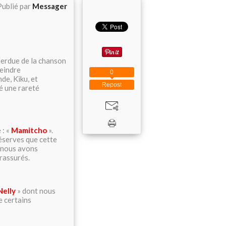
Publié par
Messager
 perdue de la chanson
teindre
0
de, Kiku, et
Repost
é une rareté
 : «
Mamitcho
».
réserves que cette
e nous avons
rassurés.
Nelly
» dont nous
e certains