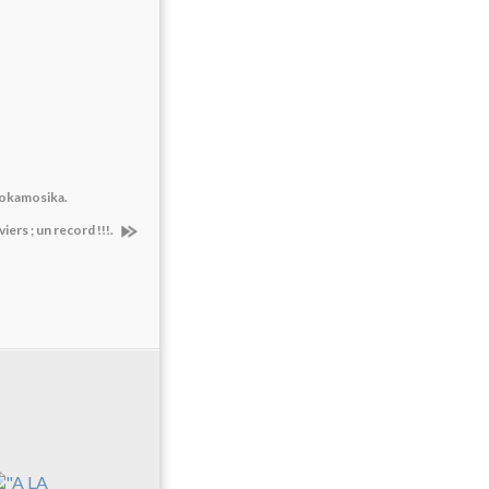
bokamosika.
ers ; un record !!!.