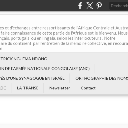
es et d'échanges entre ressortissants de l'Afrique Centrale et Austral
aire connaissance de cette partie de l'Afrique est le bienvenu. Nous
çais, portugais, ou en lingala, selon les interlocuteurs . Notre
are du continent, par l'entretien de la mémoire collective, en recour
té
ATRICK NGUEMA NDONG
EIN DE L‘ARMÉE NATIONALE CONGOLAISE (ANC)
VÉS D'UNE SYNAGOGUE EN ISRAËL
ORTHOGRAPHIE DES NOMS
RDC
LA TRANSE
Newsletter
Contact