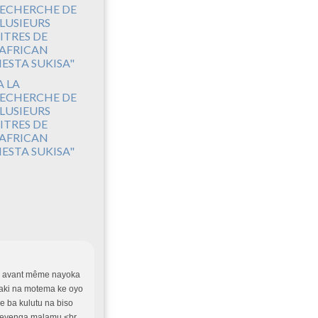
A LA
ECHERCHE DE
LUSIEURS
ITRES DE
'AFRICAN
IESTA SUKISA"
is avant même nayoka
baki na motema ke oyo
e ba kulutu na biso
e eyenga malamu.<br