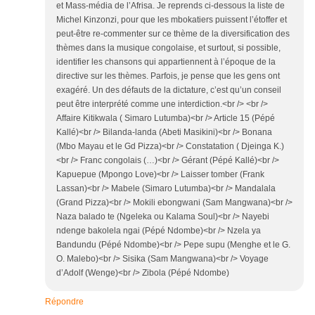
et Mass-média de l’Afrisa. Je reprends ci-dessous la liste de
Michel Kinzonzi, pour que les mbokatiers puissent l’étoffer et
peut-être re-commenter sur ce thème de la diversification des
thèmes dans la musique congolaise, et surtout, si possible,
identifier les chansons qui appartiennent à l’époque de la
directive sur les thèmes. Parfois, je pense que les gens ont
exagéré. Un des défauts de la dictature, c’est qu’un conseil
peut être interprété comme une interdiction.<br /> <br />
Affaire Kitikwala ( Simaro Lutumba)<br /> Article 15 (Pépé
Kallé)<br /> Bilanda-landa (Abeti Masikini)<br /> Bonana
(Mbo Mayau et le Gd Pizza)<br /> Constatation ( Djeinga K.)
<br /> Franc congolais (…)<br /> Gérant (Pépé Kallé)<br />
Kapuepue (Mpongo Love)<br /> Laisser tomber (Frank
Lassan)<br /> Mabele (Simaro Lutumba)<br /> Mandalala
(Grand Pizza)<br /> Mokili ebongwani (Sam Mangwana)<br />
Naza balado te (Ngeleka ou Kalama Soul)<br /> Nayebi
ndenge bakolela ngai (Pépé Ndombe)<br /> Nzela ya
Bandundu (Pépé Ndombe)<br /> Pepe supu (Menghe et le G.
O. Malebo)<br /> Sisika (Sam Mangwana)<br /> Voyage
d’Adolf (Wenge)<br /> Zibola (Pépé Ndombe)
Répondre