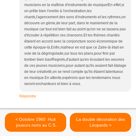
musiciens en la maîtrise d'instruments de musique!En effet,si
on prête bien l'oreille à l'orchestration,les
chants,l'agencement des sons d'instruments et les rythmes,on
découvre un génie,de leur part, dans le maniement de la
musique car tout est bien fait au point qu'on ne se lassera pas
d'écouter à répétition ces chansons.Et les thèmes chantés
étaient en accord avec la conjoncture socio-économique de
cette époque-là.Enfin,malheur en est que ce Zaïre-là était en
voie de la dégringolade,sur tous les plans,pour finir par
tomber bien bas!Regrets,d'autant qu'en écoutant les oeuvres
de ces jeunes musiciens,pour autant qu'ils avaient fait étalage
de leur créativité,on se rend compte qu'ils étaient talentueux
en musique.En attente,espérons que les lendemains nous
seront enchanteurs et bien à vous.
Répondre
< Octobre 1960 :Huit
La double décoration des
joueurs noirs au C.S
Léopards >
Verviers ; un record !!!.