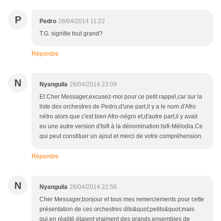
P
Pedro
28/04/2014 11:22
T.G. signifie tout grand?
Répondre
N
Nyanguila
26/04/2014 23:09
Et Cher Messager,excusez-moi pour ce petit rappel,car sur la
liste des orchestres de Pedro,d'une part,il y a le nom d'Afro
nétro alors que c'est bien Afro-négro et,d'autre part,il y avait
eu une autre version d'Isifi à la dénomination:Isifi-Mélodia.Ce
qui peut constituer un ajout et merci de votre compréhension.
Répondre
N
Nyanguila
26/04/2014 22:56
Cher Messager,bonjour et tous mes remerciements pour cette
présentation de ces orchestres dits&quot;petits&quot;mais
qui,en réalité,étaient vraiment des grands ensembles de