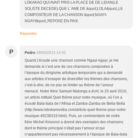
LOKAKAO QUI AVAIT PRIS LA PLACE DE DE LIDAN(LE
SOLISTE DECEDE).QUE L´AME DE &quot;LOLA&quot;,LE
COMPOSITEUR DE LA CHANSON &quot;NGAYI-
NGAYI&quot;,REPOSE EN PAIX.
Répondre
P
Pedro
28/04/2014 14:42
Quand j’écoute une chanson comme Ngayi-ngayi, je me
demande si c’est une de ces chansons composées à
l’époque du dirigisme artistique temporaire qui a demandé
aux artistes d’essayer de diversifier les thèmes des chansons,
c’est-à-dire, de ne pas se limiter au thème de l’amour
menacé. Notre frère Samuel Malonga a écrit, le 25 avril 2010,
un article intitulé Quel thème pour notre musique, où l’on a
écouté Bala-bala de l’Afrisa et Zamba-Zamba de Bella-Bella
(http://www.mbokamosika.com/article-quel-theme-pour-notre-
musique-49238319.html). Puis, un commentaire de notre
frère Michel Kinzonzi a donné des exemples des chansons
dont le thème principal n’était pas l’amour et qui
n’appartiennent pas nécessairement à l’époque de Bala-bala