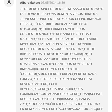
A
Albert Maketo
03/05/2014 16:39
JE REMERCIE SINCEREMENT LE MESSAGER DE M´AVOIR
FAIT REVIVRE LES BONS MOMENTS VECUS DANS MA
JEUNESSE.FONDE EN 1973 PAR DON CELINO BIWANGA
ET BABY, ´L´ENSEMBLE MUSICAL &quot;LES 3Z
MOKOLO&quot; ETAIT PARMI LES MEILLEURS
ORCHESTRES NDJILOIS DES ANNEES 70.LE BAR
MAFUENI QUI EST SITUE SUR L´ACTUEL BOULEVARD
KIMBUTA AU Q.2 ETAIT SON SIEGE OU IL DONNAIT
REGULIEREMENT SES CONCERTS.EN 1976,IL A ETE
BAPTISE SOUS LE NOM DE &quot;FOUGA&quot; ET
NON&quot; FUNGA&quot;.IL ETAIT COMPOSE DES
MUSICIENS SUIVANTS:CHANTEURS-DON CELINO
BIWANGA(ACTUELLEMENT EMPLOYE A L
´OGEFREM),SIMON PIERRE LUKEZO(,PERE DE NANA
LUKEZO,PETIT- FRERE DE LUKEZO LUA NSI,IL EST
DEVENU PASTEUR),LOLA
ALMEDA(DECEDE);GUITARISTES-JACQUES
LOKAKAO(ACCOMPAGNATEUR,DECEDE),LIDAN(SOLISTE,
DECEDE),VARLOS ET JHON(BASSISTES),SAMBA
ZIKO(PERCUSSION).J´AI INTEGRE CE GROUPE EN 1977
EN REMPLACEMENT DE L´ACCOMPAGNATEUR JACQUES