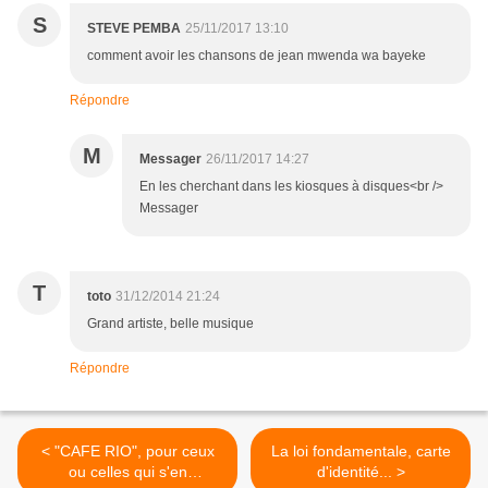
S
STEVE PEMBA
25/11/2017 13:10
comment avoir les chansons de jean mwenda wa bayeke
Répondre
M
Messager
26/11/2017 14:27
En les cherchant dans les kiosques à disques<br />
Messager
T
toto
31/12/2014 21:24
Grand artiste, belle musique
Répondre
< "CAFE RIO", pour ceux
La loi fondamentale, carte
ou celles qui s'en
d'identité... >