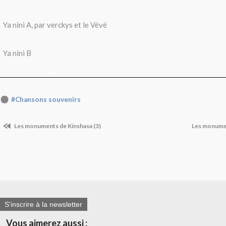
Ya nini A, par verckys et le Vévé
Ya nini B
#Chansons souvenirs
Les monuments de Kinshasa (3)
Les monumen
S'inscrire à la newsletter
Vous aimerez aussi :