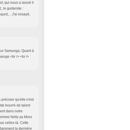
; qui nous a laissé il
 le guitariste :
uot;... J'ai essayé,
esseur Samunga. Quant à
Isenge.<br /> <br />
 préciser qu'elle n'est
te bourré de talent
port dans notre
s comme Nelly ya Moro
ue celles-là. Cette
ndamment la dernière