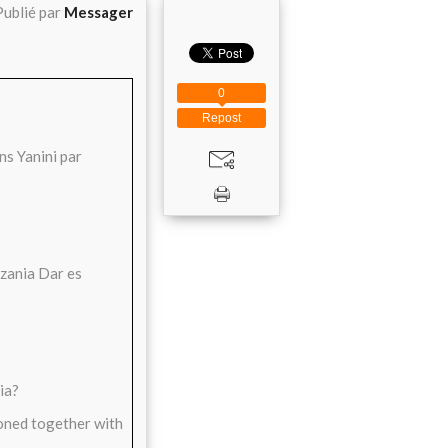
Publié par
Messager
0
Repost
ns Yanini par
nzania Dar es
ia?
oned together with