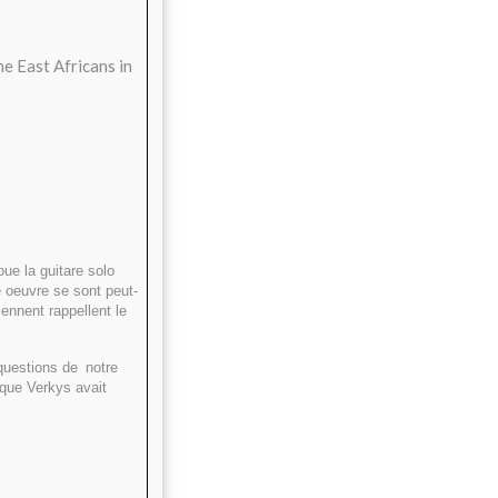
e East Africans in
oue la guitare solo
e oeuvre se sont peut-
ennent rappellent le
questions de
notre
 que Verkys avait