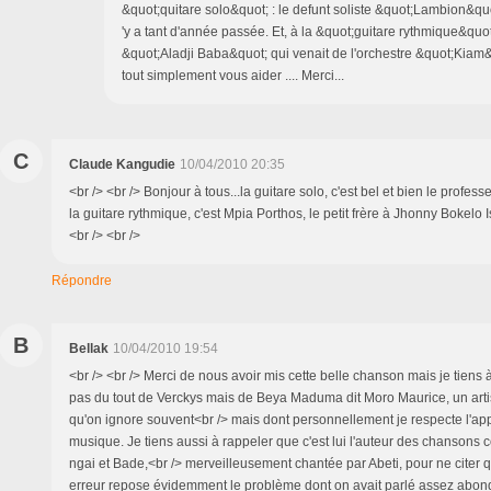
&quot;quitare solo&quot; : le defunt soliste &quot;Lambion&quot
'y a tant d'année passée. Et, à la &quot;guitare rythmique&quot;,
&quot;Aladji Baba&quot; qui venait de l'orchestre &quot;Kiam&q
tout simplement vous aider .... Merci...
C
Claude Kangudie
10/04/2010 20:35
<br /> <br /> Bonjour à tous...la guitare solo, c'est bel et bien le prof
la guitare rythmique, c'est Mpia Porthos, le petit frère à Jhonny Bokelo 
<br /> <br />
Répondre
B
Bellak
10/04/2010 19:54
<br /> <br /> Merci de nous avoir mis cette belle chanson mais je tiens à
pas du tout de Verckys mais de Beya Maduma dit Moro Maurice, un artis
qu'on ignore souvent<br /> mais dont personnellement je respecte l'ap
musique. Je tiens aussi à rappeler que c'est lui l'auteur des chanson
ngai et Bade,<br /> merveilleusement chantée par Abeti, pour ne citer q
erreur repose évidemment le problème dont on avait parlé assez abo