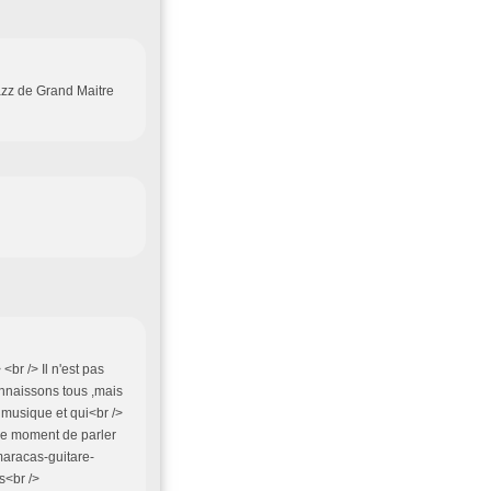
 Jazz de Grand Maitre
br /> Il n'est pas
onnaissons tous ,mais
e musique et qui<br />
 le moment de parler
-maracas-guitare-
s<br />