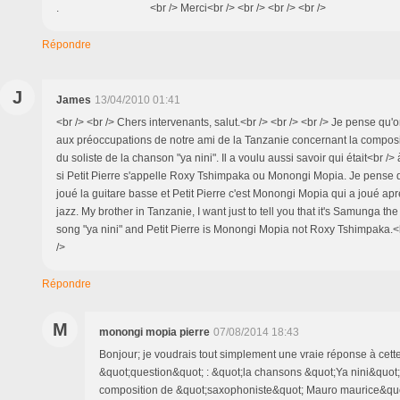
. <br /> Merci<br /> <br /> <br /> <br />
Répondre
J
James
13/04/2010 01:41
<br /> <br /> Chers intervenants, salut.<br /> <br /> <br /> Je pense qu'
aux préoccupations de notre ami de la Tanzanie concernant la composit
du soliste de la chanson "ya nini". Il a voulu aussi savoir qui était<br />
si Petit Pierre s'appelle Roxy Tshimpaka ou Monongi Mopia. Je pense
joué la guitare basse et Petit Pierre c'est Monongi Mopia qui a joué apr
jazz. My brother in Tanzanie, I want just to tell you that it's Samunga the 
song "ya nini" and Petit Pierre is Monongi Mopia not Roxy Tshimpaka.<br
/>
Répondre
M
monongi mopia pierre
07/08/2014 18:43
Bonjour; je voudrais tout simplement une vraie réponse à cett
&quot;question&quot; : &quot;la chansons &quot;Ya nini&quot;;
composition de &quot;saxophoniste&quot; Mauro maurice&quot;