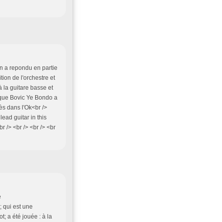
on a repondu en partie
ion de l'orchestre et
 à la guitare basse et
 que Bovic Ye Bondo a
ès dans l'Ok<br />
lead guitar in this
 /> <br /> <br /> <br
e
 qui est une
 a été jouée : à la