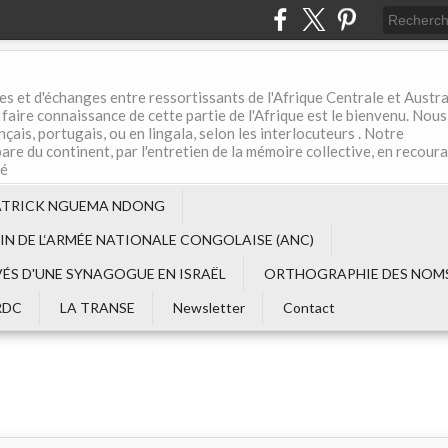
es et d'échanges entre ressortissants de l'Afrique Centrale et Austral
aire connaissance de cette partie de l'Afrique est le bienvenu. Nous
çais, portugais, ou en lingala, selon les interlocuteurs . Notre
are du continent, par l'entretien de la mémoire collective, en recour
té
ATRICK NGUEMA NDONG
EIN DE L‘ARMÉE NATIONALE CONGOLAISE (ANC)
VÉS D'UNE SYNAGOGUE EN ISRAËL
ORTHOGRAPHIE DES NOMS
RDC
LA TRANSE
Newsletter
Contact