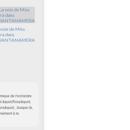
 voix de Miss
ra dans
UANTANAMERA
hmique de l'orchestre
est &quot;Roxy&quot;
ns&quot;. Jusque-là,
vraiment à la