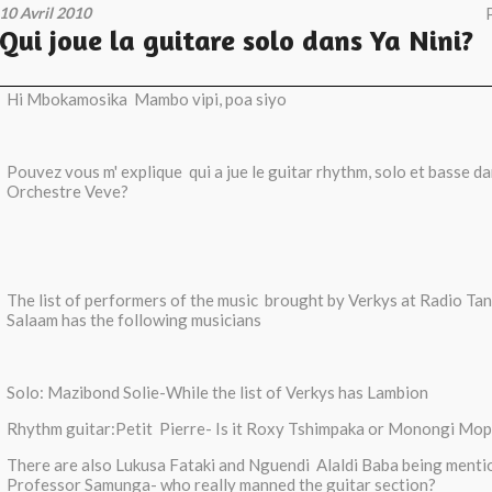
10 Avril 2010
Qui joue la guitare solo dans Ya Nini?
Hi Mbokamosika Mambo vipi, poa siyo
Pouvez vous m' explique qui a jue le guitar rhythm, solo et basse da
Orchestre Veve?
The list of performers of the music brought by Verkys at Radio Ta
Salaam has the following musicians
Solo: Mazibond Solie-While the list of Verkys has Lambion
Rhythm guitar:Petit Pierre- Is it Roxy Tshimpaka or Monongi Mop
There are also Lukusa Fataki and Nguendi Alaldi Baba being menti
Professor Samunga- who really manned the guitar section?