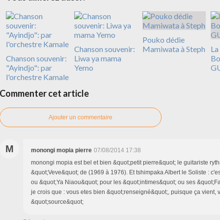
Pouko dédie
Chanson souvenir:
Mamiwata à Steph
La
Chanson souvenir:
Liwa ya mama
Bo
"Ayindjo": par
Yemo
G
l'orchestre Kamale
Commenter cet article
Ajouter un commentaire
M
monongi mopia pierre
07/08/2014 17:38
monongi mopia est bel et bien &quot;petit pierre&quot; le guitariste ryt
&quot;Veve&quot; de (1969 à 1976). Et tshimpaka Albert le Soliste : c'
ou &quot;Ya Niaou&quot; pour les &quot;intimes&quot; ou ses &quot;Fa
je crois que : vous etes bien &quot;renseigné&quot;, puisque ça vient, 
&quot;source&quot;