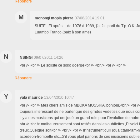
Répondre
M
monongi mopia pierre
07/08/2014 19:01
SUITE : Et après ... de 1976 à 1989, j'ai fait parti du T.p. O.K.
Luambo Franco.(paix à son ame)
N
NSINGI
09/07/2011 14:26
<br /> <br /> Le soliste ce soko goerge<br /> <br /> <br /> <br />
Répondre
Y
yala maurice
13/04/2010 10:47
<br /> <br /> Mes chers amis de MBOKA MOSSIKA ,bonjour,<br /> <br /> <
toujours intéressant de ne parler que des grndes vedettes que nous c
il y a des musiciens qui ont joué un grand role pour l'évolution de notr
<br /> <br /> malheureusement sont restés dans les oubliettes ,Et voici
d'eux.Quelque soit<br /> <br /> <br /> ll'instrument qu'il jouait(tam-tam
acordéon-trompette etc...S'il vous plait parlons de ces musiciens oublié