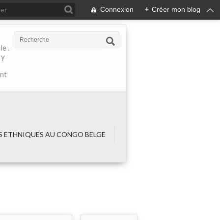
Connexion
+
Créer mon blog
e .
 y
ant
 ETHNIQUES AU CONGO BELGE