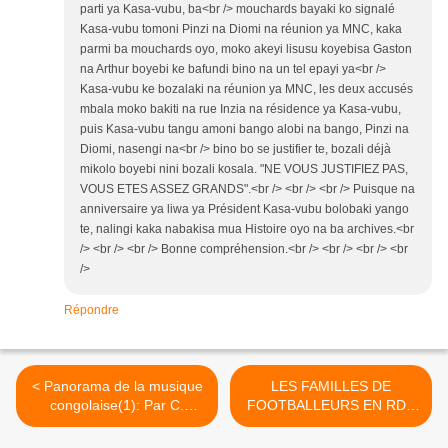
parti ya Kasa-vubu, ba<br /> mouchards bayaki ko signalé
Kasa-vubu tomoni Pinzi na Diomi na réunion ya MNC, kaka
parmi ba mouchards oyo, moko akeyi lisusu koyebisa Gaston
na Arthur boyebi ke bafundi bino na un tel epayi ya<br />
Kasa-vubu ke bozalaki na réunion ya MNC, les deux accusés
mbala moko bakiti na rue Inzia na résidence ya Kasa-vubu,
puis Kasa-vubu tangu amoni bango alobi na bango, Pinzi na
Diomi, nasengi na<br /> bino bo se justifier te, bozali déjà
mikolo boyebi nini bozali kosala. "NE VOUS JUSTIFIEZ PAS,
VOUS ETES ASSEZ GRANDS".<br /> <br /> <br /> Puisque na
anniversaire ya liwa ya Président Kasa-vubu bolobaki yango
te, nalingi kaka nabakisa mua Histoire oyo na ba archives.<br
/> <br /> <br /> Bonne compréhension.<br /> <br /> <br /> <br
/>
Répondre
< Panorama de la musique
LES FAMILLES DE
congolaise(1): Par C.
FOOTBALLEURS EN RDC
Ossinonde
>